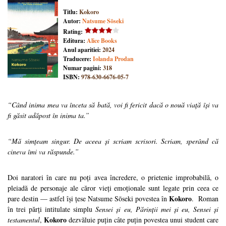
Titlu:
Kokoro
Autor:
Natsume Sōseki
Rating:
Editura:
Alice Books
Anul aparitiei:
2024
Traducere:
Iolanda Prodan
Numar pagini:
318
ISBN:
978-630-6676-05-7
“Când inima mea va înceta să bată, voi fi fericit dacă o nouă viață își va
fi găsit adăpost în inima ta.”
“Mă simțeam singur. De aceea și scriam scrisori. Scriam, sperând că
cineva îmi va răspunde.”
Doi naratori în care nu poți avea încredere, o prietenie improbabilă, o
pleiadă de personaje ale căror vieți emoționale sunt legate prin ceea ce
Kokoro
pare destin — astfel își țese Natsume Sōseki povestea în
. Roman
în trei părți intitulate simplu
Sensei și eu, Părinții mei și eu, Sensei și
Kokoro
testamentul
,
dezvăluie puțin câte puțin povestea unui student care