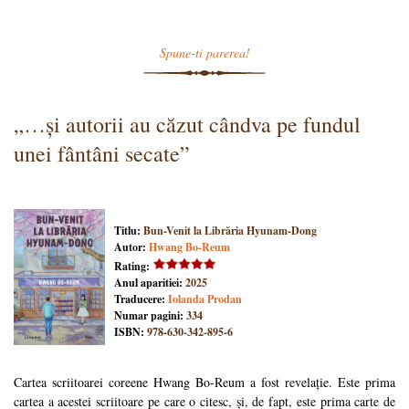
Spune-ti parerea!
„…și autorii au căzut cândva pe fundul
unei fântâni secate”
Titlu:
Bun-Venit la Librăria Hyunam-Dong
Autor:
Hwang Bo-Reum
Rating:
Anul aparitiei:
2025
Traducere:
Iolanda Prodan
Numar pagini:
334
ISBN:
978-630-342-895-6
Cartea scriitoarei coreene Hwang Bo-Reum a fost revelație. Este prima
cartea a acestei scriitoare pe care o citesc, și, de fapt, este prima carte de