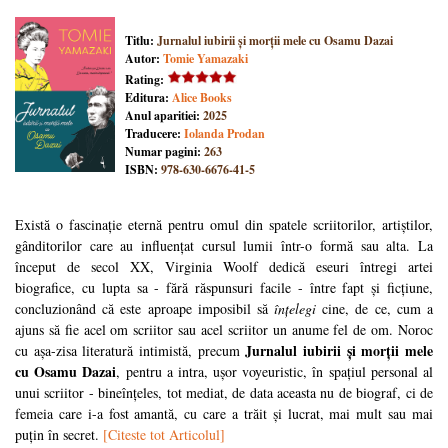
Titlu:
Jurnalul iubirii și morții mele cu Osamu Dazai
Autor:
Tomie Yamazaki
Rating:
Editura:
Alice Books
Anul aparitiei:
2025
Traducere:
Iolanda Prodan
Numar pagini:
263
ISBN:
978-630-6676-41-5
Există o fascinație eternă pentru omul din spatele scriitorilor, artiștilor,
gânditorilor care au influențat cursul lumii într-o formă sau alta. La
început de secol XX, Virginia Woolf dedică eseuri întregi artei
biografice, cu lupta sa - fără răspunsuri facile - între fapt și ficțiune,
concluzionând că este aproape imposibil să
înțelegi
cine, de ce, cum a
ajuns să fie acel om scriitor sau acel scriitor un anume fel de om. Noroc
Jurnalul iubirii și morții mele
cu așa-zisa literatură intimistă, precum
cu Osamu Dazai
, pentru a intra, ușor voyeuristic, în spațiul personal al
unui scriitor - bineînțeles, tot mediat, de data aceasta nu de biograf, ci de
femeia care i-a fost amantă, cu care a trăit și lucrat, mai mult sau mai
puțin în secret.
[Citeste tot Articolul]