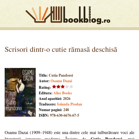
Scrisori dintr-o cutie rămasă deschisă
Titlu:
Cutia Pandorei
Autor:
Osamu Dazai
Rating:
Editura:
Alice Books
Anul aparitiei:
2026
Traducere:
Iolanda Prodan
Numar pagini:
248
ISBN:
978-630-6676-67-5
Osamu Dazai (1909–1948) este una dintre cele mai tulburătoare voci ale
Cutia Pandorei
literaturii japoneze moderne. Înainte de
, mai