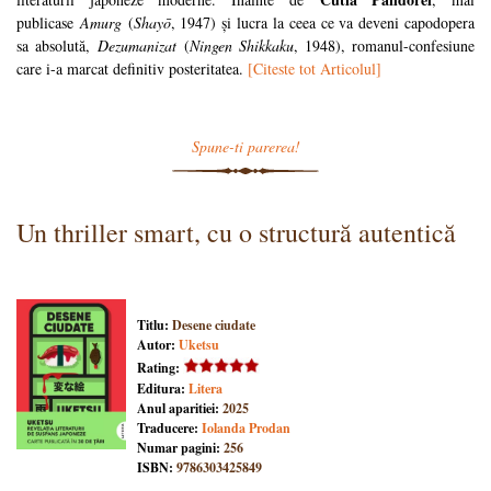
publicase
Amurg
(
Shayō
, 1947) și lucra la ceea ce va deveni capodopera
sa absolută,
Dezumanizat
(
Ningen Shikkaku
, 1948), romanul-confesiune
care i-a marcat definitiv posteritatea.
[Citeste tot Articolul]
Spune-ti parerea!
Un thriller smart, cu o structură autentică
Titlu:
Desene ciudate
Autor:
Uketsu
Rating:
Editura:
Litera
Anul aparitiei:
2025
Traducere:
Iolanda Prodan
Numar pagini:
256
ISBN:
9786303425849