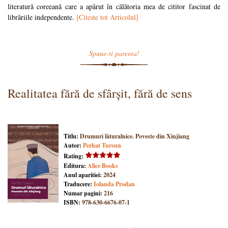
literatură coreeană care a apărut în călătoria mea de cititor fascinat de
librăriile independente.
[Citeste tot Articolul]
Spune-ti parerea!
Realitatea fără de sfârșit, fără de sens
Titlu:
Drumuri lăturalnice. Poveste din Xinjiang
Autor:
Perhat Tursun
Rating:
Editura:
Alice Books
Anul aparitiei:
2024
Traducere:
Iolanda Prodan
Numar pagini:
216
ISBN:
978-630-6676-07-1