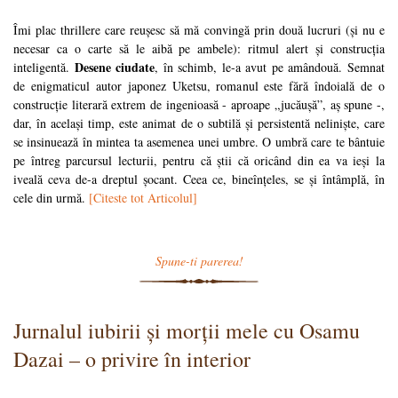
Îmi plac thrillere care reușesc să mă convingă prin două lucruri (și nu e
necesar ca o carte să le aibă pe ambele): ritmul alert și construcția
Desene ciudate
inteligentă.
, în schimb, le-a avut pe amândouă. Semnat
de enigmaticul autor japonez Uketsu, romanul este fără îndoială de o
construcție literară extrem de ingenioasă - aproape „jucăușă”, aș spune -,
dar, în același timp, este animat de o subtilă și persistentă neliniște, care
se insinuează în mintea ta asemenea unei umbre. O umbră care te bântuie
pe întreg parcursul lecturii, pentru că știi că oricând din ea va ieși la
iveală ceva de-a dreptul șocant. Ceea ce, bineînțeles, se și întâmplă, în
cele din urmă.
[Citeste tot Articolul]
Spune-ti parerea!
Jurnalul iubirii și morții mele cu Osamu
Dazai – o privire în interior