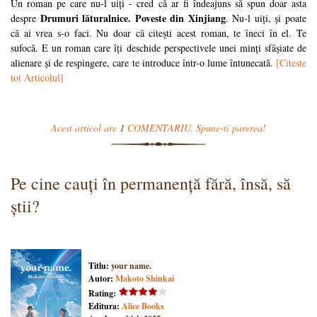
Un roman pe care nu-l uiți - cred că ar fi îndeajuns să spun doar asta
Drumuri lăturalnice. Poveste din Xinjiang
despre
. Nu-l uiți, și poate
că ai vrea s-o faci. Nu doar că citești acest roman, te îneci în el. Te
sufocă. E un roman care îți deschide perspectivele unei minți sfâșiate de
alienare și de respingere, care te introduce într-o lume întunecată.
[Citeste
tot Articolul]
Acest articol are
1
COMENTARIU. Spune-ti parerea!
Pe cine cauți în permanență fără, însă, să
știi?
Titlu:
your name.
Autor:
Makoto Shinkai
Rating:
Editura:
Alice Books