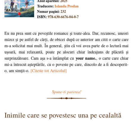
Anul aparitiei:
2025
Traducere:
Iolanda Prodan
Numar pagini:
232
ISBN:
978-630-6676-04-0-7
Eu nu prea sunt cu poveștile romance și toate-alea. Dar, recunosc, uneori
mizez și pe astfel de cărți, de obicei după ce anterior am citit o carte care
m-a solicitat mai mult. În general, știu că voi avea parte de o lectură mai
ușoară, mai relaxantă, poate pe alocuri chiar îndeajuns de plăcută și
your name.
surprinzătoare. Cam așa s-a întâmplat cu
, o carte care chiar
mi-a întrecut așteptările, cu o poveste pe care, dincolo de a fi descoperit-
o, am simțit-o.
[Citeste tot Articolul]
Spune-ti parerea!
Inimile care se povestesc una pe cealaltă