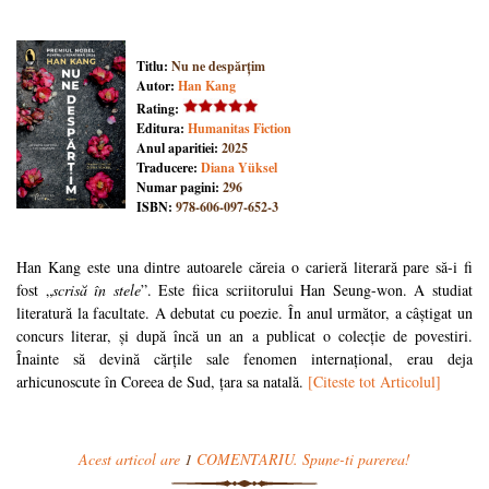
Titlu:
Nu ne despărțim
Autor:
Han Kang
Rating:
Editura:
Humanitas Fiction
Anul aparitiei:
2025
Traducere:
Diana Yüksel
Numar pagini:
296
ISBN:
978-606-097-652-3
Han Kang este una dintre autoarele căreia o carieră literară pare să-i fi
fost „
scrisă în stele
”. Este fiica scriitorului Han Seung-won. A studiat
literatură la facultate. A debutat cu poezie. În anul următor, a câștigat un
concurs literar, și după încă un an a publicat o colecție de povestiri.
Înainte să devină cărțile sale fenomen internațional, erau deja
arhicunoscute în Coreea de Sud, țara sa natală.
[Citeste tot Articolul]
Acest articol are
1
COMENTARIU. Spune-ti parerea!