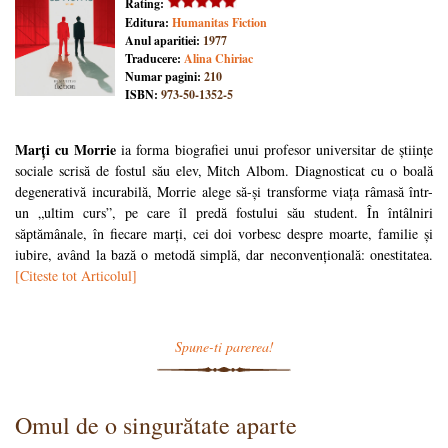
Rating:
Editura:
Humanitas Fiction
Anul aparitiei:
1977
Traducere:
Alina Chiriac
Numar pagini:
210
ISBN:
973-50-1352-5
Marți cu Morrie
ia forma biografiei unui profesor universitar de științe
sociale scrisă de fostul său elev, Mitch Albom. Diagnosticat cu o boală
degenerativă incurabilă, Morrie alege să-și transforme viața râmasă într-
un „ultim curs”, pe care îl predă fostului său student. În întâlniri
săptămânale, în fiecare marți, cei doi vorbesc despre moarte, familie și
iubire, având la bază o metodă simplă, dar neconvențională: onestitatea.
[Citeste tot Articolul]
Spune-ti parerea!
Omul de o singurătate aparte