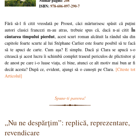
Numar pagini:
208
ISBN:
978-606-097-290-7
Fără să-l fi citit vreodată pe Proust, căci mărturisesc spăsit că puțini
În
autori clasici francezi m-au atras, trebuie spus că, dacă n-ai citit
căutarea timpului pierdut
, acest scurt roman alcătuit la rândul său din
capitole foarte scurte al lui Stéphane Carlier este foarte posibil să te facă
să te apuci de carte. Cum așa? E simplu. Dacă și Clara se apucă s-o
citească și acest lucru îi schimbă complet traseul periculos de plictisitor și
de anost pe care i-o luase viața, ei bine, atunci ce alt motiv mai bun ar fi
decât acesta? După ce, evident, ajungi să o cunoști pe Clara.
[Citeste tot
Articolul]
Spune-ti parerea!
„Nu ne despărțim”: replică, reprezentare,
revendicare