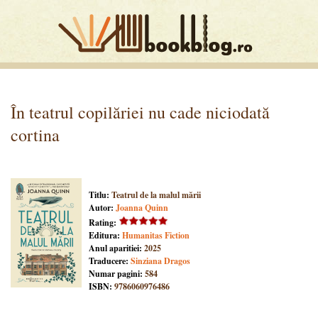
În teatrul copilăriei nu cade niciodată
cortina
Titlu:
Teatrul de la malul mării
Autor:
Joanna Quinn
Rating:
Editura:
Humanitas Fiction
Anul aparitiei:
2025
Traducere:
Sinziana Dragos
Numar pagini:
584
ISBN:
9786060976486