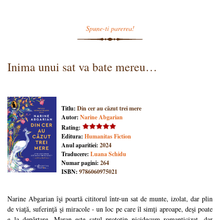
Spune-ti parerea!
Inima unui sat va bate mereu…
Titlu:
Din cer au căzut trei mere
Autor:
Narine Abgarian
Rating:
Editura:
Humanitas Fiction
Anul aparitiei:
2024
Traducere:
Luana Schidu
Numar pagini:
264
ISBN:
9786060975021
Narine Abgarian îşi poartă cititorul într-un sat de munte, izolat, dar plin
de viaţă, suferinţă şi miracole - un loc pe care îl simţi aproape, deşi poate
e la depărtare. Maran este satul prototip nicidecum romanticizat, dar