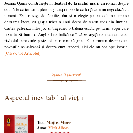
Teatrul de la malul mării
Joanna Quinn construiește în
un roman despre
copilărie ca teritoriu pierdut și despre istorie ca forță care nu negociază cu
nimeni. Este o saga de familie, dar și o elegie pentru o lume care se
destramă încet, cu grația tristă a unui decor de teatru scos din lumină.
Cartea pulsează între joc și tragedie: o balenă eșuată pe țărm, copii care
inventează lumi, o Anglie interbelică ce încă se agață de ritualuri, apoi
războiul care cade peste tot ca o cortină grea. E un roman despre cum
poveștile ne salvează și despre cum, uneori, nici ele nu pot opri istoria.
[Citeste tot Articolul]
Spune-ti parerea!
Aspectul inevitabil al vieții
Titlu:
Marți cu Morrie
Autor:
Mitch Albom