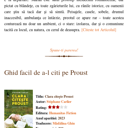
pictat cu blândeţe, cu toate zgârieturile lui, cu rănile istorice, cu oamenii
care ştiu să tacă dar şi să simtă. Peisajele, casele, sobele, drumul
inaccesibil, ambulanţa ce întârzie, preotul ce apare rar – toate acestea
conturează nu doar un ambient, ci o stare: izolarea, dar şi o comuniune
tacită cu locul, cu natura, cu cerul de deasupra.
[Citeste tot Articolul]
Spune-ti parerea!
Ghid facil de a-l citi pe Proust
Titlu:
Clara citește Proust
Autor:
Stéphane Carlier
Rating:
Editura:
Humanitas Fiction
Anul aparitiei:
2023
Traducere:
Mădălina Ghiu