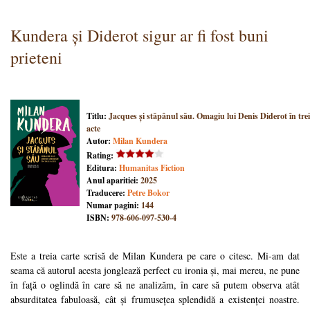
Kundera și Diderot sigur ar fi fost buni
prieteni
Titlu:
Jacques și stăpânul său. Omagiu lui Denis Diderot în trei
acte
Autor:
Milan Kundera
Rating:
Editura:
Humanitas Fiction
Anul aparitiei:
2025
Traducere:
Petre Bokor
Numar pagini:
144
ISBN:
978-606-097-530-4
Este a treia carte scrisă de Milan Kundera pe care o citesc. Mi-am dat
seama că autorul acesta jonglează perfect cu ironia și, mai mereu, ne pune
în față o oglindă în care să ne analizăm, în care să putem observa atât
absurditatea fabuloasă, cât și frumusețea splendidă a existenței noastre.