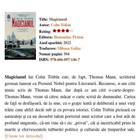
Titlu:
Magicianul
Autor:
Colm Tóibín
Rating:
Editura:
Humanitas Fiction
Anul aparitiei:
2022
Traducere:
Mihnea Gafiţa
Numar pagini:
504
ISBN:
978-606-097-146-7
Magicianul
lui Colm Tóibín este, de fapt, Thomas Mann, scriitorul
german laureat cu Premiul Nobel pentru Literatură. Recunosc, n-am citit
nimic scris de Thomas Mann, dar după ce am citit o-carte-despre-
Thomas-Mann, vreau să citesc măcar o carte scrisă de dumnealui. Cartea
de față se desfășoară, de la sine, cu o grație lentă și deliberată a unei vieți
trăite cum altfel decât sub și cu povara istoriei. Colm Tóibín pictează cu
naturalețe și cu un deosebit talent portretul unui scriitor care a fost atât de
profund singuratic, că-mi vine să-i zic „privat”, cât și inextricabil prins în
marile și efervescentele tulburări politice și culturale ale timpurilor sale.
[Citeste tot Articolul]