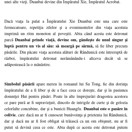
unei alte vieţi. Duanbai devine din Împăratul Xie, Împăratul Acrobat.
Dacă viaţa la palat a Împăratului Xie Duanbai este una care este
fermecatoare, repetiţia zilelor şi a evenimentelor din viaţa acestuia
imprimă un ritm monoton al poveştii. Abia când acesta este detronat
Duanbai prinde viaţă, devine om, gândeşte de unul singur şi
parcă
luptă pentru un vis al său: să meargă pe sârmă,
să fie liber precum
păsările. Din păcate viaţa acestuia alături de Rândunică este întreruptă de
război, împăratului detronat nerămânându-i altceva decât să se
adăpostească la o mănăstire.
Simbolul păsării
apare mereu în romanul lui Su Tong, fie din dorinţa
împăratului de a fi liber şi de a face ceea ce doreşte, dar şi în pasiunea
domniţei Hui pentru păsări. Poate în alte împrejurări dragostea acestora
ce pare pură ar fi supravieţuit, dincolo de intrigile de curte şi de gelozia
Duanbai este o pasăre în
celorlalte concubine, dar şi a bunicii Huangfu.
colivie
, care dacă nu ar fi cunoscut bunăvoinţa şi prietenia lui Rândunică,
dar şi dacă nu ar fi fost obligat să trăiască ca un om obişnuit, nu ar fi
putut să devină ceea ce este. Abia după ce acesta este detronat putem