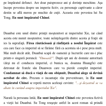
pe împăratul defunct. Are doar paisprezece ani şi dorinţe meschine. Aşa
începe povestea despre un imperiu fictiv, cu personaje captivante a căror
destin se află mereu pe muchie de cuţit. Aceasta este povestea lui Su
Eu sunt împăratul Chinei
Tong,
.
Duanbai este unul dintre prinţii moştenitori ai imperiului Xie, iar când
acesta este numit moştenitor, toate neînţelegerile dintre acesta şi fraţii săi
Firea răutăcioasă şi răsfăţată a noului Împărat
ies la suprafaţă.
este
cea care face ca imperiul să se fărâme fără ca acestuia să-i pese prea mult.
Mai mult decât atât, Duanbai scapă de oamenii şi lucrurile care nu-i plac
printr-o singură poruncă:
"Omoară!"
. După opt ani de domnie autoritară
(deşi nu el conducea imperiul, ci bunica sa, doamna Huangfu) este
detronat de fratele său Duanwen care va pierde complet imperiul.
Condamnat să ducă o viaţă de om obişnuit, Duanbai alege să devină
acrobat de circ.
Eu sunt
Precum o incantaţie rău prevestitoare, în
împăratul Chinei
se repetă mereu aceleaşi cuvinte:
"...şi dezastrul se va
abate în curând asupra imperiului Xie"
.
Eu sunt împăratul Chinei
Narată la persoana întâi,
este povestea fictivă
a vieţii lui Duanbai. Su Tong reuşeşte astfel în acest roman să prindă