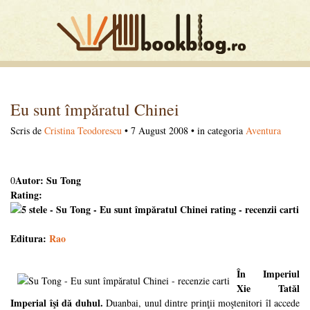
Eu sunt împăratul Chinei
Scris de
Cristina Teodorescu
• 7 August 2008 • in categoria
Aventura
Autor: Su Tong
0
Rating:
Editura:
Rao
În Imperiul
Xie Tatăl
Imperial îşi dă duhul.
Duanbai, unul dintre prinţii moştenitori îl accede