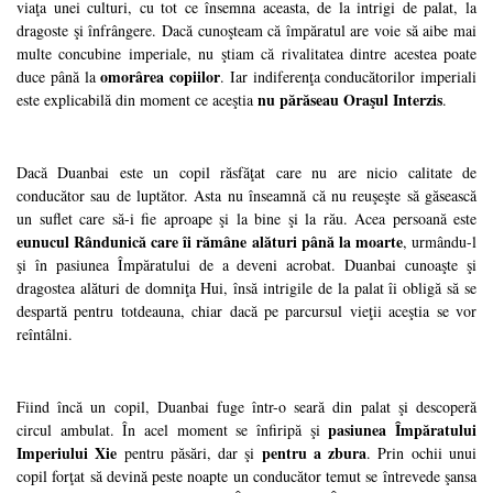
viaţa unei culturi, cu tot ce însemna aceasta, de la intrigi de palat, la
dragoste şi înfrângere. Dacă cunoşteam că împăratul are voie să aibe mai
multe concubine imperiale, nu ştiam că rivalitatea dintre acestea poate
omorârea copiilor
duce până la
. Iar indiferenţa conducătorilor imperiali
nu părăseau Oraşul Interzis
este explicabilă din moment ce aceştia
.
Dacă Duanbai este un copil răsfăţat care nu are nicio calitate de
conducător sau de luptător. Asta nu înseamnă că nu reuşeşte să găsească
un suflet care să-i fie aproape şi la bine şi la rău. Acea persoană este
eunucul Rândunică care îi rămâne alături până la moarte
, urmându-l
şi în pasiunea Împăratului de a deveni acrobat. Duanbai cunoaşte şi
dragostea alături de domniţa Hui, însă intrigile de la palat îi obligă să se
despartă pentru totdeauna, chiar dacă pe parcursul vieţii aceştia se vor
reîntâlni.
Fiind încă un copil, Duanbai fuge într-o seară din palat şi descoperă
pasiunea Împăratului
circul ambulat. În acel moment se înfiripă şi
Imperiului Xie
pentru a zbura
pentru păsări, dar şi
. Prin ochii unui
copil forţat să devină peste noapte un conducător temut se întrevede şansa