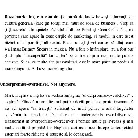
Buzz marketing e o combinaţie bună de
know-how şi informaţii de
cultură generală (care ţin totuşi mai mult de zona de business). Vreţi să
ştiţi secretul din spatele războiului dintre Pepsi şi Coca-Cola? Nu, nu
povestea care apare în toate cărţile de marketing, ci modul în care acest
război a fost pornit şi alimentat. Poate sunteţi şi voi curioşi să aflaţi cum
s-a lansat Britney Spears în muzică. Nu a fost o întâmplare, nu a fost pur
şi simplu "descoperită" iar carieră sa a trecut prin mai multe puncte
decisive. Şi ea, ca multe alte personalităţi, este în mare parte un produs al
marketingului. Al buzz-marketing-ului.
Underpromise-overdeliver. Not anymore.
Mark Hughes a înţeles că vechea sintagmă "underpromise-overdeliver" e
expirată. Fiindcă a promite mai puţine decât poţi face poate însemna că
nu vei apuca "să trăieşti" suficient de mult pentru a arăta targetului
adevărata ta capacitate. De câţiva ani, underpromise-overdeliver s-a
transformat în overpromise-overdeliver. Promite multe şi livrează şi mai
multe decât ai promis! Iar Hughes exact asta face. Începe cartea setând
aşteptări foarte ridicate şi reuşeşte să le depăşească.