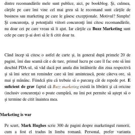
dintre recomandările mele sunt publice, aici, pe bookblog. Şi, culmea,
cărţile pe care îmi vine cel mai greu să le recomand sunt cărţile de
business sau marketing pe care le găsesc excepţionale. Motivul? Simplu!
Şi concurenţa, şi potenţialii viitori concurenţi îmi citesc recomandările,
Buzz Marketing
nu doar cei pe care vreau să îi ajut. Iar cărţile ca
sunt
cele pe care ţi-ai dori să le fi citit doar tu.
Când încep să citesc o astfel de carte şi, în general după primele 20 de
pagini, îmi dau seamă cât e de tare, primul lucru pe care îl fac este să îmi
deschid PDA-ul, să văd dacă pot anula din întâlnirile din ziua respectivă
şi să îmi setez un reminder care să îmi amintească, peste câteva ore, să
E
mai şi mănânc. Fiindcă ştiu că trebuie să o parcurg cât de repede pot.
suficient de grav
faptul că
Buzz marketing
există în librării şi că oricine
(inclusiv concurenţa) o poate cumpără, nu îmi pot permite să aştept să o
şi termine de citit înaintea mea.
Marketing is war
Mark Hughes
Pe scurt,
scrie 300 de pagini despre marketingul rumorii,
cum a fost el tradus în limba romană. Personal, prefer varianta