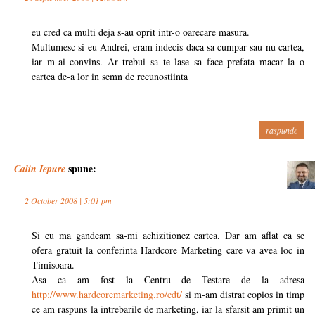
eu cred ca multi deja s-au oprit intr-o oarecare masura.
Multumesc si eu Andrei, eram indecis daca sa cumpar sau nu cartea,
iar m-ai convins. Ar trebui sa te lase sa face prefata macar la o
cartea de-a lor in semn de recunostiinta
raspunde
spune:
Calin Iepure
2 October 2008 | 5:01 pm
Si eu ma gandeam sa-mi achizitionez cartea. Dar am aflat ca se
ofera gratuit la conferinta Hardcore Marketing care va avea loc in
Timisoara.
Asa ca am fost la Centru de Testare de la adresa
http://www.hardcoremarketing.ro/cdt/
si m-am distrat copios in timp
ce am raspuns la intrebarile de marketing, iar la sfarsit am primit un