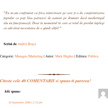
"
Eu m-am confruntat cu frica nimicitoare pe care ţi-o da conştientizarea
faptului ca poţi lăsa patruzeci de oameni pe drumuri dacă marketingul
tău nu funcţionează. Doar în momentul în care ai totul de pierdut înţelegi
"
cu adevărat necesitatea de a gândi altfel.
Scrisă de
Andrei Roşca
Categorie:
Managm./Marketing
| Autor:
Mark Hughes
| Editura:
Publica
Citeste cele
40
COMENTARII si spune-ti parerea!
spune:
kiki
10 September 2008 | 2:52 pm