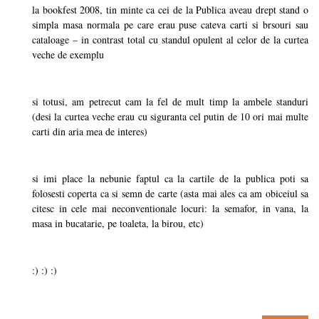
la bookfest 2008, tin minte ca cei de la Publica aveau drept stand o
simpla masa normala pe care erau puse cateva carti si brsouri sau
cataloage – in contrast total cu standul opulent al celor de la curtea
veche de exemplu
si totusi, am petrecut cam la fel de mult timp la ambele standuri
(desi la curtea veche erau cu siguranta cel putin de 10 ori mai multe
carti din aria mea de interes)
si imi place la nebunie faptul ca la cartile de la publica poti sa
folosesti coperta ca si semn de carte (asta mai ales ca am obiceiul sa
citesc in cele mai neconventionale locuri: la semafor, in vana, la
masa in bucatarie, pe toaleta, la birou, etc)
:) :) :)