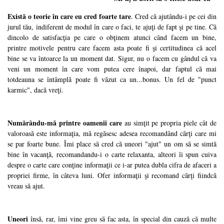
Există o teorie în care eu cred foarte tare
. Cred că ajutându-i pe cei din
jurul tău, indiferent de modul în care o faci, te ajuţi de fapt şi pe tine. Că
dincolo de satisfacţia pe care o obţinem atunci când facem un bine,
printre motivele pentru care facem asta poate fi şi certitudinea că acel
bine se va întoarce la un moment dat. Sigur, nu o facem cu gândul că va
veni un moment în care vom putea cere înapoi, dar faptul că mai
totdeauna se întâmplă poate fi văzut ca un...bonus. Un fel de "punct
karmic", dacă vreţi.
Numărându-mă printre oamenii care
au simţit pe propria piele cât de
valoroasă este informaţia, mă regăsesc adesea recomandând cărţi care mi
se par foarte bune. Îmi place să cred că uneori "ajut" un om să se simtă
bine în vacanţă, recomandandu-i o carte relaxanta, alteori îi spun cuiva
despre o carte care conţine informaţii ce i-ar putea dubla cifra de afaceri a
propriei firme, în câteva luni. Ofer informaţii şi recomand cărţi fiindcă
vreau să ajut.
Uneori
însă, rar, îmi vine greu să fac asta, în special din cauză că
multe