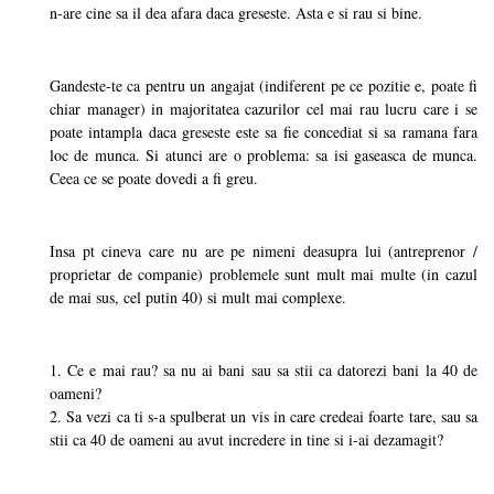
n-are cine sa il dea afara daca greseste. Asta e si rau si bine.
Gandeste-te ca pentru un angajat (indiferent pe ce pozitie e, poate fi
chiar manager) in majoritatea cazurilor cel mai rau lucru care i se
poate intampla daca greseste este sa fie concediat si sa ramana fara
loc de munca. Si atunci are o problema: sa isi gaseasca de munca.
Ceea ce se poate dovedi a fi greu.
Insa pt cineva care nu are pe nimeni deasupra lui (antreprenor /
proprietar de companie) problemele sunt mult mai multe (in cazul
de mai sus, cel putin 40) si mult mai complexe.
1. Ce e mai rau? sa nu ai bani sau sa stii ca datorezi bani la 40 de
oameni?
2. Sa vezi ca ti s-a spulberat un vis in care credeai foarte tare, sau sa
stii ca 40 de oameni au avut incredere in tine si i-ai dezamagit?