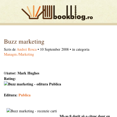
Buzz marketing
Scris de
Andrei Rosca
• 10 September 2008 • in categoria
Managm./Marketing
Autor: Mark Hughes
0
Rating:
Editura:
Publica
Mi-aş fi dorit să o citesc doar eu