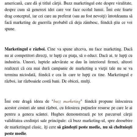
americană, care dă şi titlul cărţii. Buzz marketingul este despre viralitate,
despre cum să generezi idei care vor face ocolul lumii. Îmi este foarte
drag conceptul, iar cei care au preferat (sau au fost nevoiţi) întotdeauna să
facă marketing de guerrila probabil că deja zâmbesc, fiindcă ştiu ce voi
spune.
Marketingul e război.
Cine va spune altceva, nu face marketing. Dacă
nu ai competitori direcţi, te lupţi cu piaţa, să o educi. Dacă ai, te lupţi cu
industria. Uneori, luptele adevărate se dau în interiorul firmei, alteori
realizezi că cea mai dură campanie de marketing a vieţii tale nu se va
termina niciodată, fiindcă e cea în care te lupţi cu tine. Marketingul e
război, iar războaiele costă bani. De obicei, mulţi.
Îmi este dragă ideea de "
buzz marketing
" fiindcă propune înlocuirea
acestor costuri ale unui război, cu folosirea puţinelor resurse pe care le ai
pentru a genera scântei. Hughes demonstrează pe tot parcursul cărţii
validitatea credinţei sale principale: că buzz marketing-ul, spre deosebire
să gândeşti peste medie, nu să cheltuieşti
de marketingul clasic, îţi cere
peste medie
.