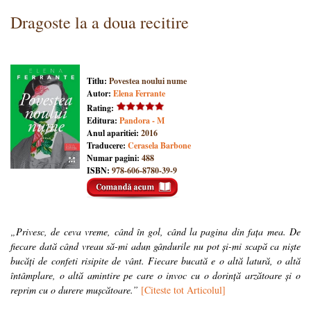
Dragoste la a doua recitire
Titlu:
Povestea noului nume
Autor:
Elena Ferrante
Rating:
Editura:
Pandora - M
Anul aparitiei:
2016
Traducere:
Cerasela Barbone
Numar pagini:
488
ISBN:
978-606-8780-39-9
„Privesc, de ceva vreme, când în gol, când la pagina din fața mea. De
fiecare dată când vreau să-mi adun gândurile nu pot și-mi scapă ca niște
bucăți de confeti risipite de vânt. Fiecare bucată e o altă latură, o altă
întâmplare, o altă amintire pe care o invoc cu o dorință arzătoare și o
reprim cu o durere mușcătoare.”
[Citeste tot Articolul]