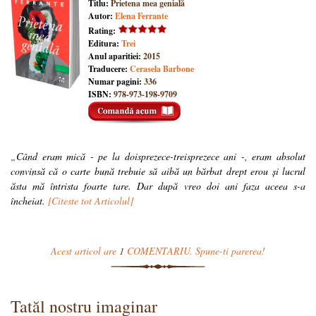
Titlu:
Prietena mea genială
Autor:
Elena Ferrante
Rating:
Editura:
Trei
Anul aparitiei:
2015
Traducere:
Cerasela Barbone
Numar pagini:
336
ISBN:
978-973-198-9709
„Când eram mică - pe la doisprezece-treisprezece ani -, eram absolut
convinsă că o carte bună trebuie să aibă un bărbat drept erou și lucrul
ăsta mă întrista foarte tare. Dar după vreo doi ani faza aceea s-a
încheiat.
[Citeste tot Articolul]
Acest articol are
1
COMENTARIU. Spune-ti parerea!
Tatăl nostru imaginar