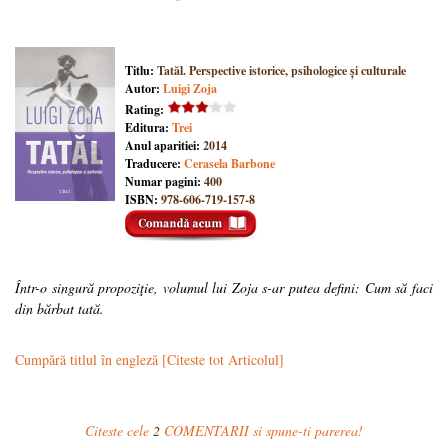
Titlu:
Tatăl. Perspective istorice, psihologice și culturale
Autor:
Luigi Zoja
Rating:
Editura:
Trei
Anul aparitiei:
2014
Traducere:
Cerasela Barbone
Numar pagini:
400
ISBN:
978-606-719-157-8
Într-o singură propoziţie, volumul lui Zoja s-ar putea defini: Cum să faci
din bărbat tată.
Cumpără titlul în engleză
[Citeste tot Articolul]
Citeste cele
2
COMENTARII si spune-ti parerea!