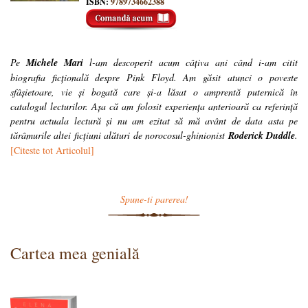
ISBN:
9789734662388
Pe
Michele Mari
l-am descoperit acum câțiva ani când i-am citit
biografia ficțională despre Pink Floyd. Am găsit atunci o poveste
sfâșietoare, vie și bogată care și-a lăsat o amprentă puternică în
catalogul lecturilor. Așa că am folosit experiența anterioară ca referință
pentru actuala lectură și nu am ezitat să mă avânt de data asta pe
tărâmurile altei ficțiuni alături de norocosul-ghinionist
Roderick Duddle
.
[Citeste tot Articolul]
Spune-ti parerea!
Cartea mea genială