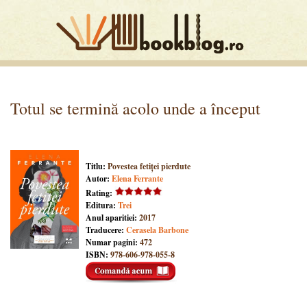
Totul se termină acolo unde a început
Titlu:
Povestea fetiței pierdute
Autor:
Elena Ferrante
Rating:
Editura:
Trei
Anul aparitiei:
2017
Traducere:
Cerasela Barbone
Numar pagini:
472
ISBN:
978-606-978-055-8