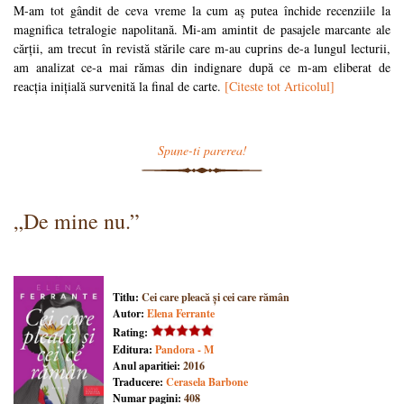
M-am tot gândit de ceva vreme la cum aș putea închide recenziile la
magnifica tetralogie napolitană. Mi-am amintit de pasajele marcante ale
cărții, am trecut în revistă stările care m-au cuprins de-a lungul lecturii,
am analizat ce-a mai rămas din indignare după ce m-am eliberat de
reacția inițială survenită la final de carte.
[Citeste tot Articolul]
Spune-ti parerea!
„De mine nu.”
Titlu:
Cei care pleacă și cei care rămân
Autor:
Elena Ferrante
Rating:
Editura:
Pandora - M
Anul aparitiei:
2016
Traducere:
Cerasela Barbone
Numar pagini:
408