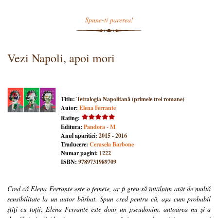
Spune-ti parerea!
Vezi Napoli, apoi mori
Titlu:
Tetralogia Napolitană (primele trei romane)
Autor:
Elena Ferrante
Rating:
Editura:
Pandora - M
Anul aparitiei:
2015 - 2016
Traducere:
Cerasela Barbone
Numar pagini:
1222
ISBN:
9789731989709
Cred că Elena Ferrante este o femeie, ar fi greu să întâlnim atât de multă
sensibilitate la un autor bărbat. Spun cred pentru că, așa cum probabil
știți cu toții, Elena Ferrante este doar un pseudonim, autoarea nu și-a