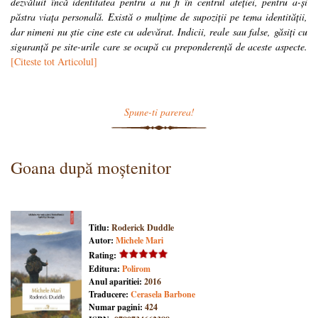
dezvăluit încă identitatea pentru a nu fi în centrul ateției, pentru a-și
păstra viața personală. Există o mulțime de supoziții pe tema identității,
dar nimeni nu știe cine este cu adevărat. Indicii, reale sau false, găsiți cu
siguranță pe site-urile care se ocupă cu preponderență de aceste aspecte.
[Citeste tot Articolul]
Spune-ti parerea!
Goana după moștenitor
Titlu:
Roderick Duddle
Autor:
Michele Mari
Rating:
Editura:
Polirom
Anul aparitiei:
2016
Traducere:
Cerasela Barbone
Numar pagini:
424