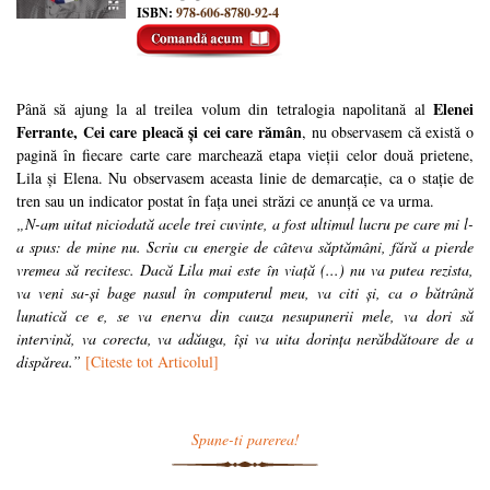
ISBN:
978-606-8780-92-4
Elenei
Până să ajung la al treilea volum din tetralogia napolitană al
Ferrante, Cei care pleacă și cei care rămân
, nu observasem că există o
pagină în fiecare carte care marchează etapa vieții celor două prietene,
Lila și Elena. Nu observasem aceasta linie de demarcație, ca o stație de
tren sau un indicator postat în fața unei străzi ce anunță ce va urma.
„N-am uitat niciodată acele trei cuvinte, a fost ultimul lucru pe care mi l-
a spus: de mine nu. Scriu cu energie de câteva săptămâni, fără a pierde
vremea să recitesc. Dacă Lila mai este în viață (...) nu va putea rezista,
va veni sa-și bage nasul în computerul meu, va citi și, ca o bătrână
lunatică ce e, se va enerva din cauza nesupunerii mele, va dori să
intervină, va corecta, va adăuga, își va uita dorința nerăbdătoare de a
dispărea.”
[Citeste tot Articolul]
Spune-ti parerea!