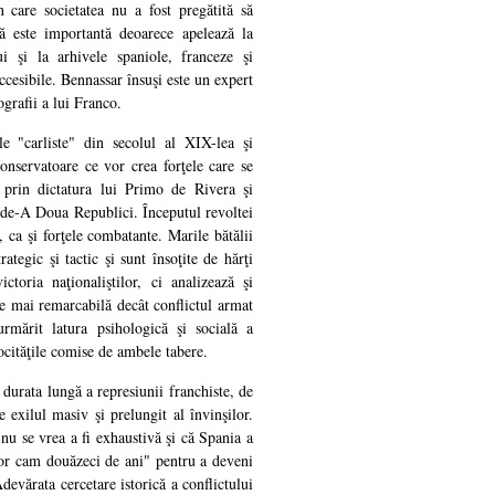
 care societatea nu a fost pregătită să
ţă este importantă deoarece apelează la
ui şi la arhivele spaniole, franceze şi
ccesibile. Bennassar însuşi este un expert
ografii a lui Franco.
le "carliste" din secolul al XIX-lea şi
conservatoare ce vor crea forţele care se
 prin dictatura lui Primo de Rivera şi
i de-A Doua Republici. Începutul revoltei
u, ca şi forţele combatante. Marile bătălii
ategic şi tactic şi sunt însoţite de hărţi
ctoria naţionaliştilor, ci analizează şi
te mai remarcabilă decât conflictul armat
urmărit latura psihologică şi socială a
ocităţile comise de ambele tabere.
e durata lungă a represiunii franchiste, de
e exilul masiv şi prelungit al învinşilor.
nu se vrea a fi exhaustivă şi că Spania a
lor cam douăzeci de ani" pentru a deveni
evărata cercetare istorică a conflictului