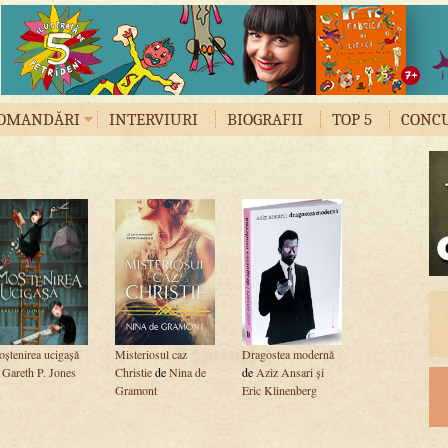
OMANDĂRI
INTERVIURI
BIOGRAFII
TOP 5
CONC
ștenirea ucigașă
Misteriosul caz
Dragostea modernă
e
Gareth P. Jones
Christie
de
Nina de
de
Aziz Ansari și
Gramont
Eric Klinenberg