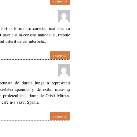
raspunde
fi fost o formulare corecta, mai ales ca
 pasnic si in consens national si, trebuie
tul diferit de cel interbelic.
raspunde
greunată de durata lungă a represiunii
ocietatea spaniolă şi de exilul masiv şi
e proletcultista, domnule Cristi Mitran.
t care n-a vazut Spania.
raspunde