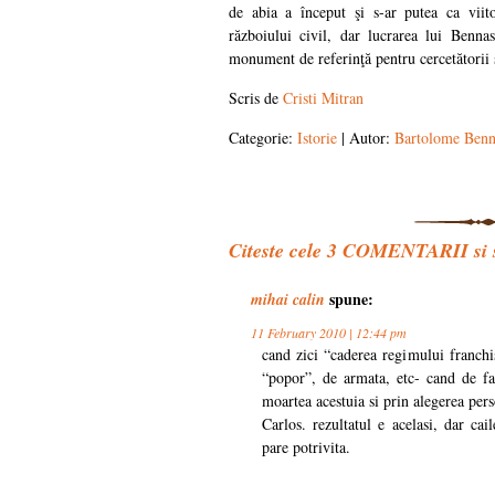
de abia a început şi s-ar putea ca viit
războiului civil, dar lucrarea lui Benn
monument de referinţă pentru cercetătorii ş
Scris de
Cristi Mitran
Categorie:
Istorie
| Autor:
Bartolome Benn
Citeste cele
3
COMENTARII si sp
spune:
mihai calin
11 February 2010 | 12:44 pm
cand zici “caderea regimului franchis
“popor”, de armata, etc- cand de fa
moartea acestuia si prin alegerea per
Carlos. rezultatul e acelasi, dar cai
pare potrivita.