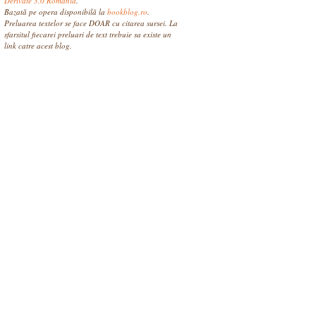
Derivate 3.0 România
.
Bazată pe opera disponibilă la
bookblog.ro
.
Preluarea textelor se face DOAR cu citarea sursei. La
sfarsitul fiecarei preluari de text trebuie sa existe un
link catre acest blog.