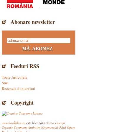
Abonare newsletter
Feeduri RSS
Toate Articolele
Stiri
Recenzii si interviuri
Copyright
www.bookblog.ro
este licenţiat printr-o
Licenţă
Creative Commons Atribuire-Necomercial-Fără Opere