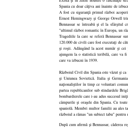
Există şi în zilele noastre o fascinaţie st
Spania cu doar câţiva ani înainte de izbuc
A fost cu siguranţă primul război acoperi
Ernest Hemingwazy şi George Orwell trim
Bennassar se întreabă şi el la sfârşitul c
"ultimul război romantic în Europa, un răzb
Tragediile la care se referă Bennassar sun
120.000 de civili care fost executaţi de căt
şi roşii. Adăugând la acest număr şi cei 
ajungem la o statistică teribilă, care va fi
care va izbucni în 1939.
Războiul Civil din Spania este văzut şi ca u
şi Uniunea Sovietică. Italia şi Germani
naţionaliştilor în timp ce voluntari comun
partea republicanilor sub stindardele Brigă
bombardierele care i-au adus succesul iniţia
câmpurile şi oraşele din Spania. Cu toate a
spaniolă. Membri multor familii au ales tabe
războiul a rămas "un subiect tabu" pentru 
După cum afirmă şi Bennassar, căderea reg