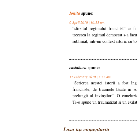
spune:
Ionita
6 April 2010 | 10:55 am
“sfirsitul regimului franchist” ar 
trecerea la regimul democrat s-a facut
subliniat, intr-un context istoric cu to
spune:
castaboca
12 February 2010 | 3:32 am
“Scrierea acestei istorii a fost în
franchiste, de traumele lăsate în s
prelungit al învinşilor”. O concluzi
Ti-o spune un traumatizat si un exila
Lasa un comentariu