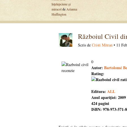
înțelepciune și
miracol
de
Arianna
Huffington
Războiul Civil di
Scris de
Cristi Mitran
• 11 Feb
0
Autor:
Bartolomé Be
Rating:
Editura:
ALL
Anul apariţiei: 2009
424 pagini
ISBN: 978-973-571-8