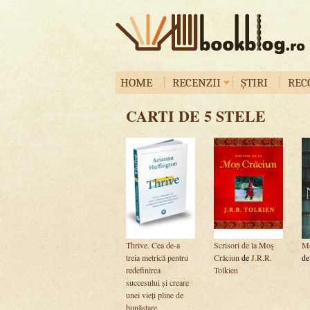
HOME
RECENZII
ȘTIRI
REC
CARTI DE 5 STELE
Thrive. Cea de-a
Scrisori de la Moş
Mo
treia metrică pentru
Crăciun
de
J.R.R.
d
redefinirea
Tolkien
succesului și creare
unei vieți pline de
bunăstare,