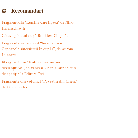
Recomandari
Fragment din "Lumina care lipsea" de Nino
Haratischiwili
Câteva gânduri după Bookfest Chișinău
Fragment din volumul “Inconfortabil.
Capcanele sincerității în cuplu”, de Aurora
Liiceanu
#Fragment din "Furtuna pe care am
dezlănțuit-o", de Vanessa Chan. Carte în curs
de apariție la Editura Trei
Fragmente din volumul "Povestiri din Orient"
de Grete Tartler