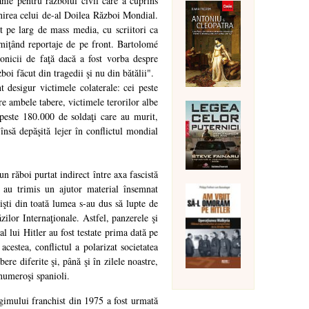
ranie pentru războiul civil care a cuprins
nirea celui de-al Doilea Război Mondial.
t pe larg de mass media, cu scriitori ca
iţând reportaje de pe front. Bartolomé
ronicii de faţă dacă a fost vorba despre
oi făcut din tragedii şi nu din bătălii".
t desigur victimele colaterale: cei peste
re ambele tabere, victimele terorilor albe
peste 180.000 de soldaţi care au murit,
 însă depăşită lejer în conflictul mondial
n răboi purtat indirect între axa fascistă
a au trimis un ajutor material însemnat
işti din toată lumea s-au dus să lupte de
zilor Internaţionale. Astfel, panzerele şi
l lui Hitler au fost testate prima dată pe
cestea, conflictul a polarizat societatea
re diferite şi, până şi în zilele noastre,
numeroşi spanioli.
imului franchist din 1975 a fost urmată