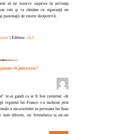
orul să ne rezerve surprize în privinţa
assar este şi va rămâne cu siguranţă un
i pasionaţii de istorie deopotrivă.
assar
| Editura:
ALL
une-ti parerea!
t” te-ai gandi ca ar fi fost rasturnat -de
pt regimul lui Franco s-a incheiat prin
sonala a succesorului in persoana lui Juan
le sunt diferite, iar formularea ta nu-mi