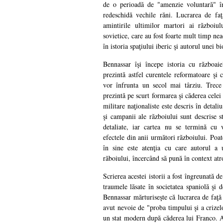
de o perioadă de "amenzie voluntară" în
redeschidă vechile răni. Lucrarea de fa
amintirile ultimilor martori ai războiul
sovietice, care au fost foarte mult timp nea
în istoria spaţiului iberic şi autorul unei bi
Bennassar îşi începe istoria cu războaie
prezintă astfel curentele reformatoare şi 
vor înfrunta un secol mai târziu. Trece
prezintă pe scurt formarea şi căderea cele
militare naţionaliste este descris în detali
şi campanii ale războiului sunt descrise str
detaliate, iar cartea nu se termină cu vi
efectele din anii următori războiului. Poa
în sine este atenţia cu care autorul a 
răboiului, încercând să pună în context atr
Scrierea acestei istorii a fost îngreunată d
traumele lăsate în societatea spaniolă şi d
Bennassar mărturiseşte că lucrarea de faţă 
avut nevoie de "proba timpului şi a crize
un stat modern după căderea lui Franco. Ad