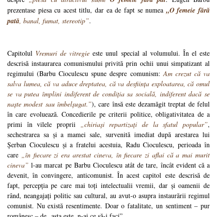
prezentase piesa cu acest titlu, dar ea de fapt se numea
„O femeie fără
pată
, banal, fumat, stereotip”
.
Capitolul
Vremuri de vitregie
este unul special al volumului. În el este
descrisă instaurarea comunismului privită prin ochii unui simpatizant al
regimului (Barbu Cioculescu spune despre comunism:
Am crezut că va
salva lumea, că va aduce dreptatea, că va desființa exploatarea, că omul
se va putea împlini indiferent de condiția sa socială, indiferent dacă se
naște modest sau îmbelșugat.”
), care însă este dezamăgit treptat de felul
în care evoluează. Concedierile pe criterii politice, obligativitatea de a
primi în vilele proprii
„chiriași repartizați de la sfatul popular”
,
sechestrarea sa și a mamei sale, survenită imediat după arestarea lui
Șerban Cioculescu și a fratelui acestuia, Radu Cioculescu, perioada în
care
„în fiecare zi era arestat cineva, în fiecare zi aflai că a mai murit
cineva”
l-au marcat pe Barbu Cioculescu atât de tare, încât evident că a
devenit, în convingere, anticomunist. În acest capitol este descrisă de
fapt, percepția pe care mai toți intelectualii vremii, dar și oamenii de
rând, neangajați politic sau cultural, au avut-o asupra instaurării regimul
comunist. Nu există resentimente. Doar o fatalitate, un sentiment – pur
românesc – de „asta este, n-ai ce să-i faci”.