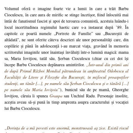
Volumul oferă o imagine foarte vie a lumii în care a trăit Barbu
Cioculescu, în care aura de mirific se stinge încetișor, fiind înlocuită mai
întâi de fanatismul fascist și apoi de teroarea comunistă, acestuia luându-i
locul incertitudinea regimului haotic care s-a instaurat după ’89. În
capitole ce poartă numele „Portrete de Familie” sau „Bucureștii de
altădată”, ne sunt oferite câteva descrieri ale unor personalități care, din
copilărie și până în adolescență i-au marcat viața, gravând în memoria
scriitorului imaginile unor înaintași învăluiți într-o lumină magică: mama
sa, Maria Iovițiou, tatăl său, Șerban Cioculescu (chiar cu cei doi își
începe Barbu Cioculescu depănarea amintirilor.
„Într-unul din primii ani
de după Primul Război Mondial pătrundeau în amfiteatrul Odobescu al
Facultății de Litere și Filozofie din București, în mijlocul proaspeților
studenți, un tânăr […], pe numele său Șerban Cioculescu și o tânără […]
pe numele său Maria Iovițoiu”
), bunicul său de pe mamă, Gheorghe
Iovițiou, căruia îi spunea
Granpa
sau Unchiul Radu. Personaje insolite,
aceștia aveau să-și pună în timp amprenta asupra caracterului și vocației
lui Barbu Cioculescu.
„Dorința de a mă povesti este enormă, monstruoasă aș zice. Există riscul