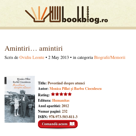
Amintiri… amintiri
Scris de
Ovidiu Leonte
• 2 May 2013 • in categoria
Biografii/Memorii
Titlu:
Povestind despre atunci
Autor:
Monica Pillat și Barbu Cioculescu
Rating:
Editura:
Humanitas
Anul aparitiei:
2012
Numar pagini:
232
ISBN:
978-973-503-811-3