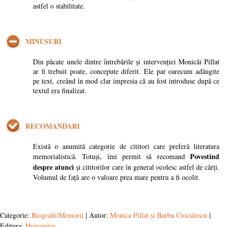
astfel o stabilitate.
MINUSURI
Din păcate unele dintre întrebările și intervenției Monicăi Pillat
ar fi trebuit poate, concepute diferit. Ele par oarecum adăugite
pe text, creând în mod clar impresia că au fost introduse după ce
textul era finalizat.
RECOMANDARI
Există o anumită categorie de cititori care preferă literatura
Povestind
memorialistică. Totuși, îmi permit să recomand
despre atunci
și cititorilor care în general ocolesc astfel de cărți.
Volumul de față are o valoare prea mare pentru a fi ocolit.
Categorie:
Biografii/Memorii
| Autor:
Monica Pillat și Barbu Cioculescu
|
Editura:
Humanitas