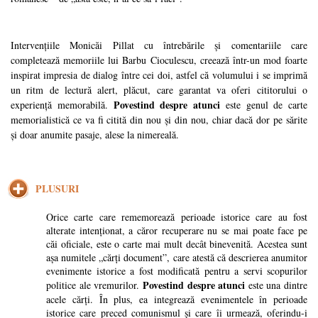
Intervențiile Monicăi Pillat cu întrebările și comentariile care
completează memoriile lui Barbu Cioculescu, creează într-un mod foarte
inspirat impresia de dialog între cei doi, astfel că volumului i se imprimă
un ritm de lectură alert, plăcut, care garantat va oferi cititorului o
Povestind despre atunci
experiență memorabilă.
este genul de carte
memorialistică ce va fi citită din nou și din nou, chiar dacă dor pe sărite
și doar anumite pasaje, alese la nimereală.
PLUSURI
Orice carte care rememorează perioade istorice care au fost
alterate intenționat, a căror recuperare nu se mai poate face pe
căi oficiale, este o carte mai mult decât binevenită. Acestea sunt
așa numitele „cărți document”, care atestă că descrierea anumitor
evenimente istorice a fost modificată pentru a servi scopurilor
Povestind despre atunci
politice ale vremurilor.
este una dintre
acele cărți. În plus, ea integrează evenimentele în perioade
istorice care preced comunismul și care îi urmează, oferindu-i