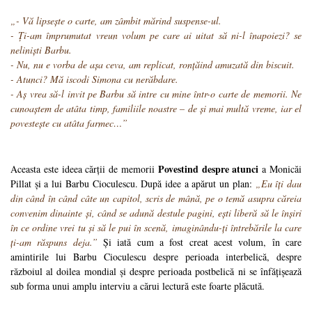
„- Vă lipsește o carte, am zâmbit mărind suspense-ul.
- Ți-am împrumutat vreun volum pe care ai uitat să ni-l înapoiezi? se
neliniști Barbu.
- Nu, nu e vorba de așa ceva, am replicat, ronțăind amuzată din biscuit.
- Atunci? Mă iscodi Simona cu nerăbdare.
- Aș vrea să-l invit pe Barbu să intre cu mine într-o carte de memorii. Ne
cunoaștem de atâta timp, familiile noastre – de și mai multă vreme, iar el
povestește cu atâta farmec…”
Povestind despre atunci
Aceasta este ideea cărții de memorii
a Monicăi
Pillat și a lui Barbu Cioculescu. După idee a apărut un plan:
„Eu îți dau
din când în când câte un capitol, scris de mână, pe o temă asupra căreia
convenim dinainte și, când se adună destule pagini, ești liberă să le înșiri
în ce ordine vrei tu și să le pui în scenă, imaginându-ți întrebările la care
ți-am răspuns deja.”
Și iată cum a fost creat acest volum, în care
amintirile lui Barbu Cioculescu despre perioada interbelică, despre
războiul al doilea mondial și despre perioada postbelică ni se înfățișează
sub forma unui amplu interviu a cărui lectură este foarte plăcută.