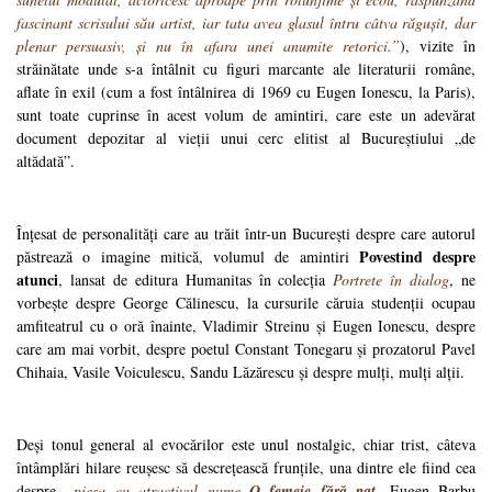
fascinant scrisului său artist, iar tata avea glasul întru câtva răgușit, dar
plenar persuasiv, și nu în afara unei anumite retorici.”
), vizite în
străinătate unde s-a întâlnit cu figuri marcante ale literaturii române,
aflate în exil (cum a fost întâlnirea di 1969 cu Eugen Ionescu, la Paris),
sunt toate cuprinse în acest volum de amintiri, care este un adevărat
document depozitar al vieții unui cerc elitist al Bucureștiului „de
altădată”.
Înțesat de personalități care au trăit într-un București despre care autorul
Povestind despre
păstrează o imagine mitică, volumul de amintiri
atunci
, lansat de editura Humanitas în colecția
Portrete în dialog
, ne
vorbește despre George Călinescu, la cursurile căruia studenții ocupau
amfiteatrul cu o oră înainte, Vladimir Streinu și Eugen Ionescu, despre
care am mai vorbit, despre poetul Constant Tonegaru și prozatorul Pavel
Chihaia, Vasile Voiculescu, Sandu Lăzărescu și despre mulți, mulți alții.
Deși tonul general al evocărilor este unul nostalgic, chiar trist, câteva
întâmplări hilare reușesc să descrețească frunțile, una dintre ele fiind cea
despre
„piesa cu atractivul nume
O femeie fără pat
. Eugen Barbu