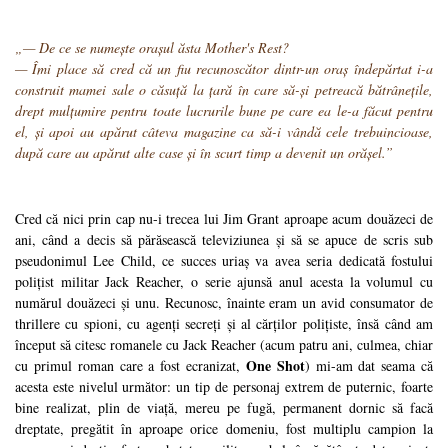
„— De ce se numește orașul ăsta Mother's Rest?
— Îmi place să cred că un fiu recunoscător dintr-un oraș îndepărtat i-a
construit mamei sale o căsuță la țară în care să-și petreacă bătrânețile,
drept mulțumire pentru toate lucrurile bune pe care ea le-a făcut pentru
el, și apoi au apărut câteva magazine ca să-i vândă cele trebuincioase,
după care au apărut alte case și în scurt timp a devenit un orășel.”
Cred că nici prin cap nu-i trecea lui Jim Grant aproape acum douăzeci de
ani, când a decis să părăsească televiziunea și să se apuce de scris sub
pseudonimul Lee Child, ce succes uriaș va avea seria dedicată fostului
polițist militar Jack Reacher, o serie ajunsă anul acesta la volumul cu
numărul douăzeci și unu. Recunosc, înainte eram un avid consumator de
thrillere cu spioni, cu agenți secreți și al cărților polițiste, însă când am
început să citesc romanele cu Jack Reacher (acum patru ani, culmea, chiar
One Shot
cu primul roman care a fost ecranizat,
) mi-am dat seama că
acesta este nivelul următor: un tip de personaj extrem de puternic, foarte
bine realizat, plin de viață, mereu pe fugă, permanent dornic să facă
dreptate, pregătit în aproape orice domeniu, fost multiplu campion la