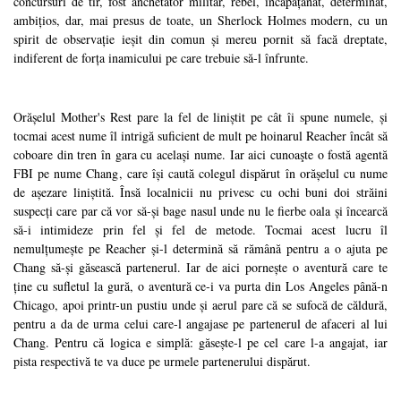
concursuri de tir, fost anchetator militar, rebel, încăpățânat, determinat,
ambițios, dar, mai presus de toate, un Sherlock Holmes modern, cu un
spirit de observație ieșit din comun și mereu pornit să facă dreptate,
indiferent de forța inamicului pe care trebuie să-l înfrunte.
Orășelul Mother's Rest pare la fel de liniștit pe cât îi spune numele, și
tocmai acest nume îl intrigă suficient de mult pe hoinarul Reacher încât să
coboare din tren în gara cu același nume. Iar aici cunoaşte o fostă agentă
FBI pe nume Chang, care își caută colegul dispărut în orășelul cu nume
de așezare liniștită. Însă localnicii nu privesc cu ochi buni doi străini
suspecți care par că vor să-și bage nasul unde nu le fierbe oala și încearcă
să-i intimideze prin fel și fel de metode. Tocmai acest lucru îl
nemulțumește pe Reacher și-l determină să rămână pentru a o ajuta pe
Chang să-și găsească partenerul. Iar de aici pornește o aventură care te
ține cu sufletul la gură, o aventură ce-i va purta din Los Angeles până-n
Chicago, apoi printr-un pustiu unde și aerul pare că se sufocă de căldură,
pentru a da de urma celui care-l angajase pe partenerul de afaceri al lui
Chang. Pentru că logica e simplă: găsește-l pe cel care l-a angajat, iar
pista respectivă te va duce pe urmele partenerului dispărut.