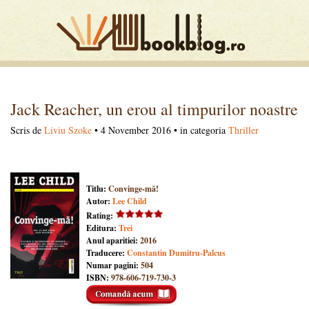
Jack Reacher, un erou al timpurilor noastre
Scris de
Liviu Szoke
• 4 November 2016 • in categoria
Thriller
Titlu:
Convinge-mă!
Autor:
Lee Child
Rating:
Editura:
Trei
Anul aparitiei:
2016
Traducere:
Constantin Dumitru-Palcus
Numar pagini:
504
ISBN:
978-606-719-730-3