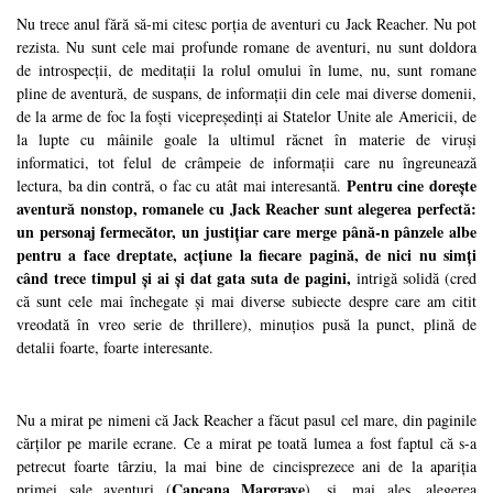
Nu trece anul fără să-mi citesc porția de aventuri cu Jack Reacher. Nu pot
rezista. Nu sunt cele mai profunde romane de aventuri, nu sunt doldora
de introspecții, de meditații la rolul omului în lume, nu, sunt romane
pline de aventură, de suspans, de informații din cele mai diverse domenii,
de la arme de foc la foști vicepreședinți ai Statelor Unite ale Americii, de
la lupte cu mâinile goale la ultimul răcnet în materie de viruși
informatici, tot felul de crâmpeie de informații care nu îngreunează
Pentru cine dorește
lectura, ba din contră, o fac cu atât mai interesantă.
aventură nonstop, romanele cu Jack Reacher sunt alegerea perfectă:
un personaj fermecător, un justițiar care merge până-n pânzele albe
pentru a face dreptate, acțiune la fiecare pagină, de nici nu simți
când trece timpul și ai și dat gata suta de pagini,
intrigă solidă (cred
că sunt cele mai închegate și mai diverse subiecte despre care am citit
vreodată în vreo serie de thrillere), minuțios pusă la punct, plină de
detalii foarte, foarte interesante.
Nu a mirat pe nimeni că Jack Reacher a făcut pasul cel mare, din paginile
cărților pe marile ecrane. Ce a mirat pe toată lumea a fost faptul că s-a
petrecut foarte târziu, la mai bine de cincisprezece ani de la apariția
Capcana Margrave
primei sale aventuri (
), și, mai ales, alegerea