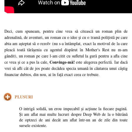
Deci, cum spuneam, pentru cine vrea să citească un roman plin de
adrenalină, de aventuri, un roman cu o idee și cu o tramă polițistă pe care
abia am așteptat să o rezolv (nu s-a întâmplat, exact la motivul de la care
pleacă toată tărășenia cu agentul dispărut în Mother's Rest nu m-am
gândit), un roman pe care l-am citit cu sufletul la gură pentru a afla cine
Convinge-mă!
ce vrea și ce a pus la cale,
este alegerea perfectă. Iar dacă
vrei să afli cât de jos poate decădea specia umană în căutarea unui câștig
financiar dubios, din nou, ai în față exact ceea ce trebuie.
PLUSURI
O intrigă solidă, un erou impecabil și acțiune la fiecare pagină.
Și am aflat mai multe lucruri despre Deep Web de la o bătrână
de optzeci de ani decât am aflat într-un an de zile din toate
sursele existente.