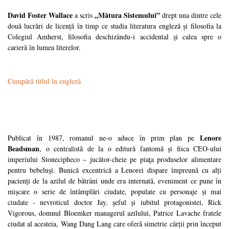
David Foster Wallace
„Mătura Sistemului”
a scris
drept una dintre cele
două lucrări de licență în timp ce studia literatura engleză și filosofia la
Colegiul Amherst, filosofia deschizându-i accidental și calea spre o
carieră în lumea literelor.
Cumpără titlul în engleză
Lenore
Publicat în 1987, romanul ne-o aduce în prim plan pe
Beadsman
, o centralistă de la o editură fantomă și fiica CEO-ului
imperiului Stonecipheco – jucător-cheie pe piaţa produselor alimentare
pentru bebeluşi. Bunică excentrică a Lenorei dispare împreună cu alți
pacienți de la azilul de bătrâni unde era internată, eveniment ce pune în
mișcare o serie de întâmplări ciudate, populate cu personaje și mai
ciudate - nevroticul doctor Jay, şeful şi iubitul protagonistei, Rick
Vigorous, domnul Bloemker managerul azilului, Patrice Lavache fratele
ciudat al acesteia, Wang Dang Lang care oferă simetrie cărții prin început