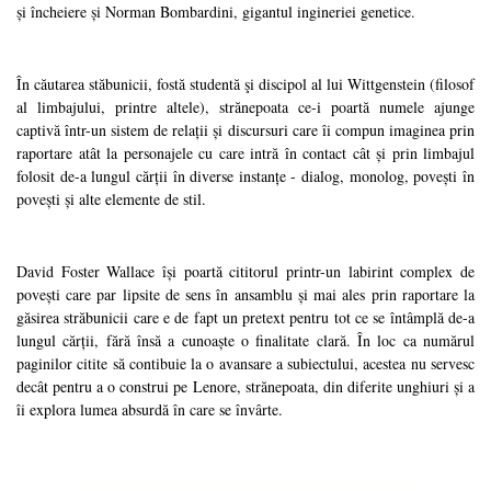
și încheiere și Norman Bombardini, gigantul ingineriei genetice.
În căutarea stăbunicii, fostă studentă şi discipol al lui Wittgenstein (filosof
al limbajului, printre altele), strănepoata ce-i poartă numele ajunge
captivă într-un sistem de relații și discursuri care îi compun imaginea prin
raportare atât la personajele cu care intră în contact cât și prin limbajul
folosit de-a lungul cărții în diverse instanțe - dialog, monolog, povești în
povești și alte elemente de stil.
David Foster Wallace își poartă cititorul printr-un labirint complex de
povești care par lipsite de sens în ansamblu și mai ales prin raportare la
găsirea străbunicii care e de fapt un pretext pentru tot ce se întâmplă de-a
lungul cărții, fără însă a cunoaște o finalitate clară. În loc ca numărul
paginilor citite să contibuie la o avansare a subiectului, acestea nu servesc
decât pentru a o construi pe Lenore, strănepoata, din diferite unghiuri și a
îi explora lumea absurdă în care se învârte.