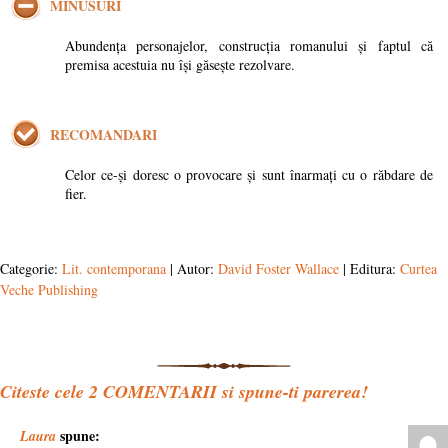
MINUSURI
Abundența personajelor, construcția romanului și faptul că
premisa acestuia nu își găsește rezolvare.
RECOMANDARI
Celor ce-și doresc o provocare și sunt înarmați cu o răbdare de
fier.
Categorie:
Lit. contemporana
| Autor:
David Foster Wallace
| Editura:
Curtea
Veche Publishing
Citeste cele
2
COMENTARII si spune-ti parerea!
spune:
Laura