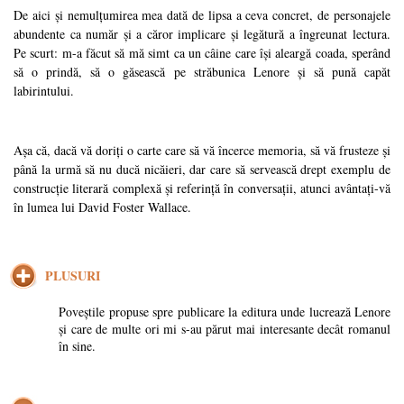
De aici și nemulțumirea mea dată de lipsa a ceva concret, de personajele
abundente ca număr și a căror implicare și legătură a îngreunat lectura.
Pe scurt: m-a făcut să mă simt ca un câine care își aleargă coada, sperând
să o prindă, să o găsească pe străbunica Lenore și să pună capăt
labirintului.
Așa că, dacă vă doriți o carte care să vă încerce memoria, să vă frusteze și
până la urmă să nu ducă nicăieri, dar care să servească drept exemplu de
construcție literară complexă și referință în conversații, atunci avântați-vă
în lumea lui David Foster Wallace.
PLUSURI
Poveștile propuse spre publicare la editura unde lucrează Lenore
și care de multe ori mi s-au părut mai interesante decât romanul
în sine.