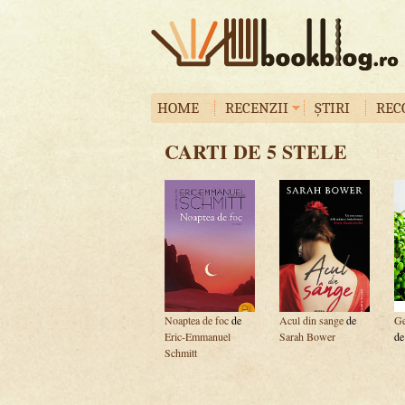
HOME
RECENZII
ȘTIRI
REC
CARTI DE 5 STELE
Noaptea de foc
de
Acul din sange
de
Ge
Eric-Emmanuel
Sarah Bower
d
Schmitt