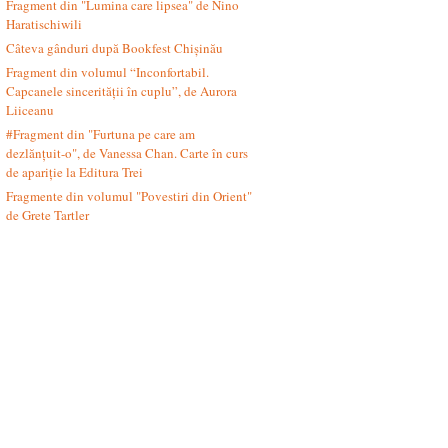
Fragment din "Lumina care lipsea" de Nino
Haratischiwili
Câteva gânduri după Bookfest Chișinău
Fragment din volumul “Inconfortabil.
Capcanele sincerității în cuplu”, de Aurora
Liiceanu
#Fragment din "Furtuna pe care am
dezlănțuit-o", de Vanessa Chan. Carte în curs
de apariție la Editura Trei
Fragmente din volumul "Povestiri din Orient"
de Grete Tartler