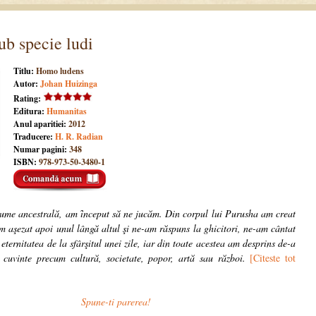
ub specie ludi
Titlu:
Homo ludens
Autor:
Johan Huizinga
Rating:
Editura:
Humanitas
Anul aparitiei:
2012
Traducere:
H. R. Radian
Numar pagini:
348
ISBN:
978-973-50-3480-1
lume ancestrală, am ȋnceput să ne jucăm. Din corpul lui Purusha am creat
m aşezat apoi unul lângă altul şi ne-am răspuns la ghicitori, ne-am cântat
eternitatea de la sfârşitul unei zile, iar din toate acestea am desprins de-a
 cuvinte precum cultură, societate, popor, artă sau război.
[Citeste tot
Spune-ti parerea!