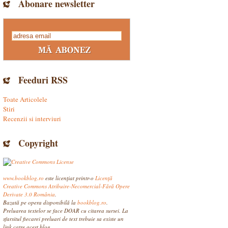
Abonare newsletter
Feeduri RSS
Toate Articolele
Stiri
Recenzii si interviuri
Copyright
www.bookblog.ro
este licenţiat printr-o
Licenţă
Creative Commons Atribuire-Necomercial-Fără Opere
Derivate 3.0 România
.
Bazată pe opera disponibilă la
bookblog.ro
.
Preluarea textelor se face DOAR cu citarea sursei. La
sfarsitul fiecarei preluari de text trebuie sa existe un
link catre acest blog.