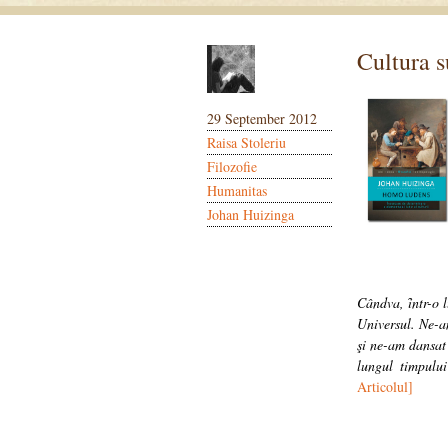
Cultura s
29 September 2012
Raisa Stoleriu
Filozofie
Humanitas
Johan Huizinga
Cândva, ȋntr-o 
Universul. Ne-a
şi ne-am dansat 
lungul timpului
Articolul]