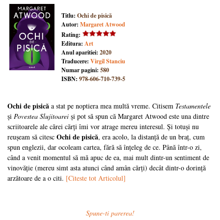
Titlu:
Ochi de pisică
Autor:
Margaret Atwood
Rating:
Editura:
Art
Anul aparitiei:
2020
Traducere:
Virgil Stanciu
Numar pagini:
580
ISBN:
978-606-710-739-5
Ochi de pisică
a stat pe noptiera mea multă vreme. Citisem
Testamentele
și
Povestea Slujitoarei
și pot să spun că Margaret Atwood este una dintre
scriitoarele ale cărei cărți îmi vor atrage mereu interesul. Și totuși nu
Ochi de pisică
reușeam să citesc
, era acolo, la distanță de un braț, cum
spun englezii, dar ocoleam cartea, fără să înțeleg de ce. Până într-o zi,
când a venit momentul să mă apuc de ea, mai mult dintr-un sentiment de
vinovăție (mereu simt asta atunci când amân cărți) decât dintr-o dorință
arzătoare de a o citi.
[Citeste tot Articolul]
Spune-ti parerea!