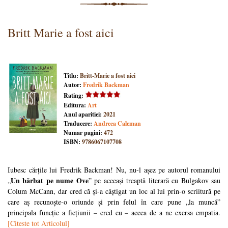
Britt Marie a fost aici
Titlu:
Britt-Marie a fost aici
Autor:
Fredrik Backman
Rating:
Editura:
Art
Anul aparitiei:
2021
Traducere:
Andreea Caleman
Numar pagini:
472
ISBN:
9786067107708
Iubesc cărțile lui Fredrik Backman! Nu, nu-l așez pe autorul romanului
Un bărbat pe nume Ove
„
” pe aceeași treaptă literară cu Bulgakov sau
Colum McCann, dar cred că și-a câștigat un loc al lui prin-o scriitură pe
care aș recunoște-o oriunde și prin felul în care pune „la muncă”
principala funcție a ficțiunii – cred eu – aceea de a ne exersa empatia.
[Citeste tot Articolul]