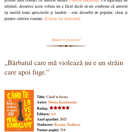
ultimul, deoarece acest volum nu a făcut decât să-mi confirme că autorul
își merită toate aprecierile și laudele – este deosebit de popular, chiar și
printre cititorii români.
[Citeste tot Articolul]
Spune-ti parerea!
„Bărbatul care mă violează nu e un străin
care apoi fuge.”
Titlu:
Când te lovesc
Autor:
Meena Kandasamy
Rating:
Editura:
Art
Anul aparitiei:
2021
Traducere:
Roxana Tocilescu
Numar pagini:
314