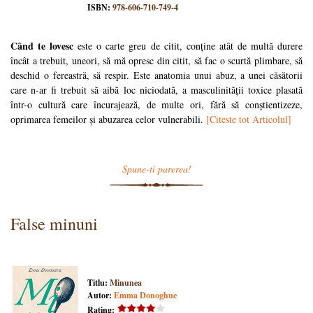
ISBN:
978-606-710-749-4
Când te lovesc
este o carte greu de citit, conține atât de multă durere
încât a trebuit, uneori, să mă opresc din citit, să fac o scurtă plimbare, să
deschid o fereastră, să respir. Este anatomia unui abuz, a unei căsătorii
care n-ar fi trebuit să aibă loc niciodată, a masculinității toxice plasată
într-o cultură care încurajează, de multe ori, fără să conștientizeze,
oprimarea femeilor și abuzarea celor vulnerabili.
[Citeste tot Articolul]
Spune-ti parerea!
False minuni
Titlu:
Minunea
Autor:
Emma Donoghue
Rating: