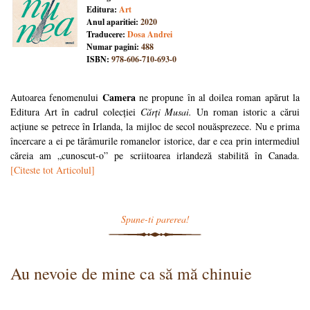
Editura:
Art
Anul aparitiei:
2020
Traducere:
Dosa Andrei
Numar pagini:
488
ISBN:
978-606-710-693-0
Camera
Autoarea fenomenului
ne propune în al doilea roman apărut la
Editura Art în cadrul colecției
Cărți Musai.
Un roman istoric a cărui
acțiune se petrece în Irlanda, la mijloc de secol nouăsprezece. Nu e prima
încercare a ei pe tărâmurile romanelor istorice, dar e cea prin intermediul
căreia am „cunoscut-o” pe scriitoarea irlandeză stabilită în Canada.
[Citeste tot Articolul]
Spune-ti parerea!
Au nevoie de mine ca să mă chinuie