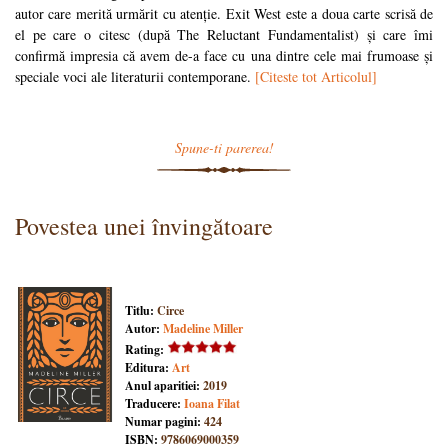
autor care merită urmărit cu atenție. Exit West este a doua carte scrisă de
el pe care o citesc (după The Reluctant Fundamentalist) și care îmi
confirmă impresia că avem de-a face cu una dintre cele mai frumoase și
speciale voci ale literaturii contemporane.
[Citeste tot Articolul]
Spune-ti parerea!
Povestea unei învingătoare
Titlu:
Circe
Autor:
Madeline Miller
Rating:
Editura:
Art
Anul aparitiei:
2019
Traducere:
Ioana Filat
Numar pagini:
424
ISBN:
9786069000359