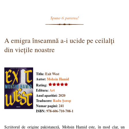
Spune-ti parerea!
A emigra înseamnă a-i ucide pe ceilalți
din viețile noastre
Titlu:
Exit West
Autor:
Mohsin Hamid
Rating:
Editura:
Art
Anul aparitiei:
2020
Traducere:
Radu Șorop
Numar pagini:
241
ISBN:
978-606-710-708-1
Scriitorul de origine pakistaneză, Mohsin Hamid este, în mod clar, un