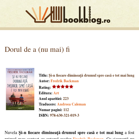
Dorul de a (nu mai) fi
Titlu:
Și-n fiecare dimineață drumul spre casă e tot mai lung
Autor:
Fredrik Backman
Rating:
Editura:
Art
Anul aparitiei:
223
Traducere:
Andreea Caleman
Numar pagini:
112
ISBN:
978-630-321-019-3
Și-n fiecare dimineață drumul spre casă e tot mai lung
Nuvela
a fost
primul meu contact cu autorul suedez
Fredrik Backman
. Cu siguranță nu