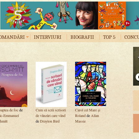
OMANDĂRI
INTERVIURI
BIOGRAFII
TOP 5
CONC
aptea de foc
de
Cum să scrii scrisori
Carol cel Mare şi
ic-Emmanuel
de vânzări care vând
Roland
de
Allan
hmitt
de
Drayton Bird
Massie