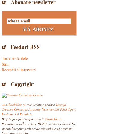
Abonare newsletter
Feeduri RSS
Toate Articolele
Stiri
Recenzii si interviuri
Copyright
www.bookblog.ro
este licenţiat printr-o
Licenţă
Creative Commons Atribuire-Necomercial-Fără Opere
Derivate 3.0 România
.
Bazată pe opera disponibilă la
bookblog.ro
.
Preluarea textelor se face DOAR cu citarea sursei. La
sfarsitul fiecarei preluari de text trebuie sa existe un
link catre acest blog.