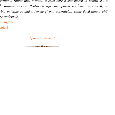
scriitor a ruinat încă o viață, a celei care a stat mereu în umbră și l-a
la primele succese. Pentru că, așa cum spunea și Eleanor Roosevelt, în
rbat puternic se află o femeie și mai puternică... chiar dacă timpul uită
ze evidențele.
în engleză
colul]
Spune-ti parerea!