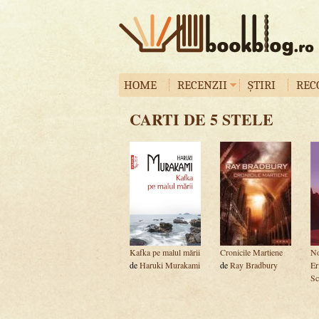
HOME
RECENZII
ȘTIRI
REC
CARTI DE 5 STELE
Kafka pe malul mării
Cronicile Martiene
No
de
Haruki Murakami
de
Ray Bradbury
Er
Sc