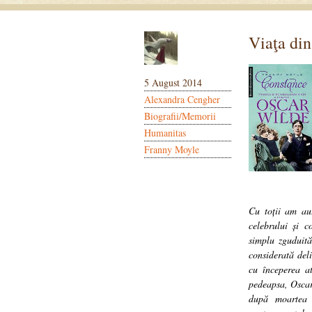
Viaţa din
5 August 2014
Alexandra Cengher
Biografii/Memorii
Humanitas
Franny Moyle
Cu toții am auz
celebrului și c
simplu zguduită
considerată del
cu începerea at
pedeapsa, Oscar 
după moartea 