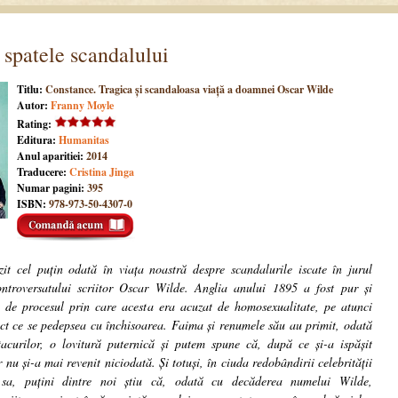
 spatele scandalului
Titlu:
Constance. Tragica și scandaloasa viață a doamnei Oscar Wilde
Autor:
Franny Moyle
Rating:
Editura:
Humanitas
Anul aparitiei:
2014
Traducere:
Cristina Jinga
Numar pagini:
395
ISBN:
978-973-50-4307-0
it cel puțin odată în viața noastră despre scandalurile iscate în jurul
ontroversatului scriitor Oscar Wilde. Anglia anului 1895 a fost pur și
 de procesul prin care acesta era acuzat de homosexualitate, pe atunci
ict ce se pedepsea cu închisoarea. Faima și renumele său au primit, odată
acurilor, o lovitură puternică și putem spune că, după ce și-a ispășit
nu și-a mai revenit niciodată. Și totuși, în ciuda redobândirii celebrității
sa, puțini dintre noi știu că, odată cu decăderea numelui Wilde,