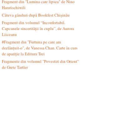
Fragment din "Lumina care lipsea" de Nino
Haratischiwili
Câteva gânduri după Bookfest Chișinău
Fragment din volumul “Inconfortabil.
Capcanele sincerității în cuplu”, de Aurora
Liiceanu
#Fragment din "Furtuna pe care am
dezlănțuit-o", de Vanessa Chan. Carte în curs
de apariție la Editura Trei
Fragmente din volumul "Povestiri din Orient"
de Grete Tartler