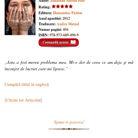
Autor:
Jonathan Safran Foer
Rating:
Editura:
Humanitas Fiction
Anul aparitiei:
2012
Traducere:
Andra Matzal
Numar pagini:
456
ISBN:
978-973-689-490-9
„Asta a fost mereu problema mea. Mi-e dor de ceea ce am deja şi mă
înconjor de lucruri care-mi lipsesc.”
Cumpără titlul în engleză
[Citeste tot Articolul]
Spune-ti parerea!