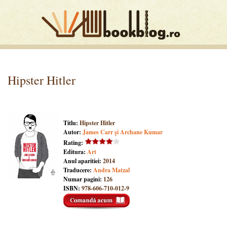
Hipster Hitler
Titlu:
Hipster Hitler
Autor:
James Carr și Archane Kumar
Rating:
Editura:
Art
Anul aparitiei:
2014
Traducere:
Andra Matzal
Numar pagini:
126
ISBN:
978-606-710-012-9