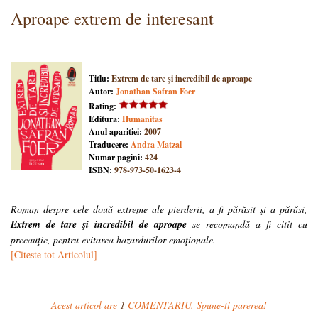
Aproape extrem de interesant
Titlu:
Extrem de tare şi incredibil de aproape
Autor:
Jonathan Safran Foer
Rating:
Editura:
Humanitas
Anul aparitiei:
2007
Traducere:
Andra Matzal
Numar pagini:
424
ISBN:
978-973-50-1623-4
Roman despre cele două extreme ale pierderii, a fi părăsit şi a părăsi,
Extrem de tare şi incredibil de aproape
se recomandă a fi citit cu
precauţie, pentru evitarea hazardurilor emoţionale.
[Citeste tot Articolul]
Acest articol are
1
COMENTARIU. Spune-ti parerea!