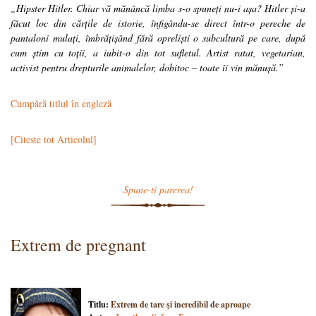
„Hipster Hitler. Chiar vă mănâncă limba s-o spuneți nu-i așa? Hitler și-a
făcut loc din cărțile de istorie, înfigându-se direct într-o pereche de
pantaloni mulați, îmbrățișând fără opreliști o subcultură pe care, după
cum știm cu toții, a iubit-o din tot sufletul. Artist ratat, vegetarian,
activist pentru drepturile animalelor, dobitoc – toate îi vin mănușă.”
Cumpără titlul în engleză
[Citeste tot Articolul]
Spune-ti parerea!
Extrem de pregnant
Titlu:
Extrem de tare şi incredibil de aproape