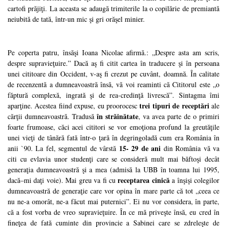
cartofi prăjiţi. La aceasta se adaugă trimiterile la o copilărie de premiantă
neiubită de tată, într-un mic şi gri orăşel minier.
Pe coperta patru, însăşi Ioana Nicolae afirmă.: „Despre asta am scris,
despre supravieţuire.” Dacă aş fi citit cartea în traducere şi în persoana
unei cititoare din Occident, v-aş fi crezut pe cuvânt, doamnă. În calitate
de recenzentă a dumneavoastră însă, vă voi reaminti că Cititorul este „o
făptură complexă, ingrată şi de rea-credinţă livrescă”. Sintagma îmi
trei tipuri de receptări
aparţine. Acestea fiind expuse, eu proorocesc
ale
în străinătate
cărţii dumneavoastră. Tradusă
, va avea parte de o primiri
foarte frumoase, căci acei cititori se vor emoţiona profund la greutăţile
unei vieţi de tânără fată într-o ţară în degringoladă cum era România în
15- 29 de ani
anii `90. La fel, segmentul de vârstă
din România vă va
citi cu evlavia unor studenţi care se consideră mult mai băftoşi decât
generaţia dumneavoastră şi a mea (admisă la UBB în toamna lui 1995,
receptarea cinică
dacă–mi daţi voie). Mai greu va fi cu
a înşişi colegilor
dumneavoastră de generaţie care vor opina în mare parte că tot „ceea ce
nu ne-a omorât, ne-a făcut mai puternici”. Ei nu vor considera, în parte,
că a fost vorba de vreo supravieţuire. În ce mă priveşte însă, eu cred în
fineţea de fată cuminte din provincie a Sabinei care se zdreleşte de