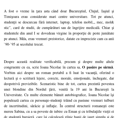
A fost o vreme în ţara asta când doar Bucureştiul, Clujul, Iaşiul şi
Timişoara erau considerate mari centre universitare. Tot pe atunci,
studenţii se descurcau fără internet, laptop, telefon mobil,„ mec, mol&
stic”, card de studii, de cumpărături sau de îngrijire medicală. Chiar şi
studentele din anul I se dovedeau virgine în proporţie de peste jumătate
pe atunci. Mda, erau vremuri preistorice, datate cu imprecizie cam ca anii
`90-`95 ai secolului trecut.
Despre această realitate verificabilă, precum şi despre multe altele
O pasăre pe sârmă
congruente cu ea, scrie Ioana Nicolae în cartea sa,
.
Vorbim aici despre un roman pretabil a fi luat în vacanţă, oferind o
lectură şi o scriitură lejere, corecte, morale, emoţionale, închegate, dar
deopotrivă previzibile. Scenaristic bine de tot, cartea prezintă povestea
unei blondine din Nordul ţării, venită la 19 ani în Bucureşti la
Universitate. Cu multe elemente bănuit autobiografice, Ioana Nicolae îşi
populează cartea cu personaje-studenţi trăind cu pasiune vremuri tulburi
de incertitudini, sărăcie şi inflaţie. În centrul structurii romaneşti este
mereu Sabina, cu a sa poveste de iubire cu Eman şi cu tribulaţiile vieţii ei
de studentă bursieră, care îşi calculează zilnic banii de iaurt simplu şi de