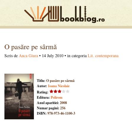
O pasăre pe sârmă
Scris de
Anca Giura
• 14 July 2010 • in categoria
Lit. contemporana
Titlu:
O pasăre pe sârmă
Autor:
Ioana Nicolaie
Rating:
Editura:
Polirom
Anul aparitiei:
2008
Numar pagini:
256
ISBN:
978-973-46-1100-3