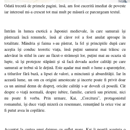
Odată trecută de primele pagini, însă, am fost cucerită imediat de poveste
iar interesul mi-a crescut tot mai mult pe măsură ce parcurgeam textul.
Intrăm în lumea exotică a Japoniei medievale, în care samuraii își
păstrează încă renumele, însă al căror rol a fost anulat aproape în
totalitate. Mândria și faima s-au păstrat, la fel și principiile după care
aceștia își conduc teoretic viața, însă puțini samurai mai trăiesc cu
adevărat în stilul în care au făcut-o strămoșii lor, puțini mai au ocazia să
lupte, să își protejeze stăpânii și să facă dovada acelor calități pe care
samuraii ar trebui să le dețină. Este așadar mai mult o lume a aparențelor,
a titlurilor fără bază, a lipsei de valori, a minciunii și absurdității. Iar în
această lume, un om cu origini amestecate și incerte poate fi privit doar
ca un animal demn de dispreț, oricâte calități s-ar dovedi că posedă. Cât
despre o viață normală, despre iubire, familie, carieră sau prieteni, nici
nu poate fi vorba. Prin urmare, Kai, „Corcitura”, protagonistul
romanului, își duce viață mizeră cu resemnare, renunțând la orice vise ar
fi putut avea în copilărie.
Acceptat la curtea unui daimyo cu suflet mare, Kai îi poartă acestuia o