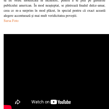
să fie brusc modificată în încheiere, pentru a se plia pe gusturile
publicului american. În mod neașteptat, se păstrează finalul dulce-amar,
ceea ce m-a surprins în mod plăcut, în special pentru că exact această
alegere accentuează și mai mult veridicitatea poveștii.
Sursa Foto