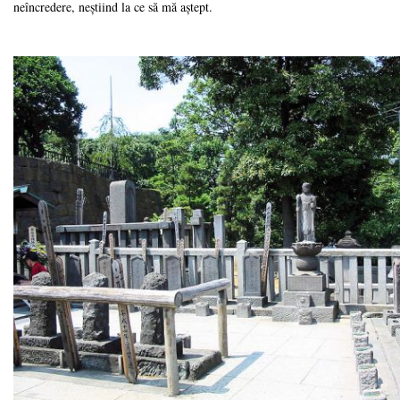
neîncredere, neștiind la ce să mă aștept.