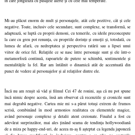
în care jonglează cu pasajele alerte și cu cele mai temperate.
Mi-au plăcut enorm de mult și personajele, atât cele pozitive, cât și cele
negative. Toate, inclusiv cele secundare, sunt complexe, se transformă, se
adaptează, se luptă cu proprii demoni, cu temerile, cu ideile preconcepute
la care cu greu pot renunța, cu propriile dorințe și emoții și, totodată, cu
lumea de afară, cu nedreptatea și perspectiva ratării sau a lipsei unui
viitor de orice fel. Relațiile ce se nasc între personaje sunt și ele într-o
metamorfoză continuă, rapoartele de putere se schimbă, sentimentele și
mentalitățile la fel. Rar am întâlnit o dinamică atât de accentuată din
punct de vedere al personajelor și al relațiilor dintre ele.
Încă nu am reușit să văd și filmul Cei 47 de ronini, așa că nu pot spune
încă nimic despre acesta, însă am observat că recenziile și cronicile sunt
mai degrabă negative. Cartea mie mi s-a părut totuși extrem de frumos
scrisă, combinând în mod armonios realitatea cu elementele magice,
având personaje complexe și detalii atent creionate. Finalul a fost cu
adevărat surprinzător, mai ales ținând seama de tendința hollywoodiană
de a miza pe happy-end-uri, de aceea m-aș fi așteptat ca legenda japoneză