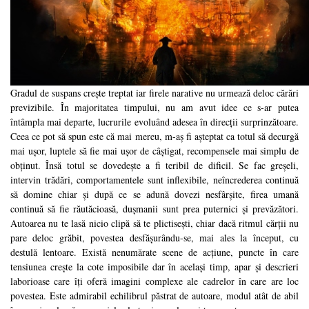
Gradul de suspans crește treptat iar firele narative nu urmează deloc cărări
previzibile. În majoritatea timpului, nu am avut idee ce s-ar putea
întâmpla mai departe, lucrurile evoluând adesea în direcții surprinzătoare.
Ceea ce pot să spun este că mai mereu, m-aș fi așteptat ca totul să decurgă
mai ușor, luptele să fie mai ușor de câștigat, recompensele mai simplu de
obținut. Însă totul se dovedește a fi teribil de dificil. Se fac greșeli,
intervin trădări, comportamentele sunt inflexibile, neîncrederea continuă
să domine chiar și după ce se adună dovezi nesfârșite, firea umană
continuă să fie răutăcioasă, dușmanii sunt prea puternici și prevăzători.
Autoarea nu te lasă nicio clipă să te plictisești, chiar dacă ritmul cărții nu
pare deloc grăbit, povestea desfășurându-se, mai ales la început, cu
destulă lentoare. Există nenumărate scene de acțiune, puncte în care
tensiunea crește la cote imposibile dar în același timp, apar și descrieri
laborioase care îți oferă imagini complexe ale cadrelor în care are loc
povestea. Este admirabil echilibrul păstrat de autoare, modul atât de abil