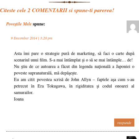
Citeste cele
2
COMENTARII si spune-ti parerea!
spune:
Poveştile Mele
9 December 2014 | 3:20 pm
Asta îmi pare o strategie pură de marketing, să faci o carte după
scenariul unui film. S-a mai întâmplat şi o să se mai întâmple… de!
Nu ştiu de ce autoarea a făcut din legenda naţională a Japoniei o
poveste supranaturală, mă depăşeşte.
Eu am citit povestea scrisă de John Allyn – faptele aşa cum s-au
petrecut în Era Tokugawa, în rigiditatea şi codul onoarei al
samurailor.
Ioana
raspunde