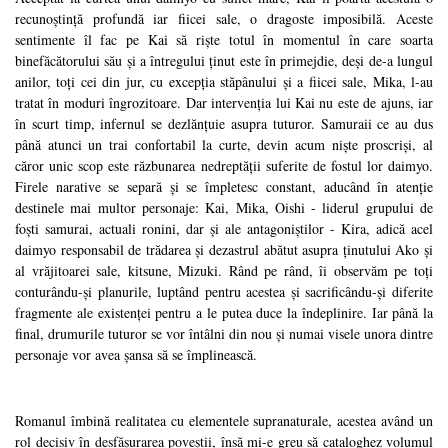
recunoștință profundă iar fiicei sale, o dragoste imposibilă. Aceste
sentimente îl fac pe Kai să riște totul în momentul în care soarta
binefăcătorului său și a întregului ținut este în primejdie, deși de-a lungul
anilor, toți cei din jur, cu excepția stăpânului și a fiicei sale, Mika, l-au
tratat în moduri îngrozitoare. Dar intervenția lui Kai nu este de ajuns, iar
în scurt timp, infernul se dezlănțuie asupra tuturor. Samuraii ce au dus
până atunci un trai confortabil la curte, devin acum niște proscriși, al
căror unic scop este răzbunarea nedreptății suferite de fostul lor daimyo.
Firele narative se separă și se împletesc constant, aducând în atenție
destinele mai multor personaje: Kai, Mika, Oishi - liderul grupului de
foști samurai, actuali ronini, dar și ale antagoniștilor - Kira, adică acel
daimyo responsabil de trădarea și dezastrul abătut asupra ținutului Ako și
al vrăjitoarei sale, kitsune, Mizuki. Rând pe rând, îi observăm pe toți
conturându-și planurile, luptând pentru acestea și sacrificându-și diferite
fragmente ale existenței pentru a le putea duce la îndeplinire. Iar până la
final, drumurile tuturor se vor întâlni din nou și numai visele unora dintre
personaje vor avea șansa să se împlinească.
Romanul îmbină realitatea cu elementele supranaturale, acestea având un
rol decisiv în desfășurarea poveștii, însă mi-e greu să cataloghez volumul