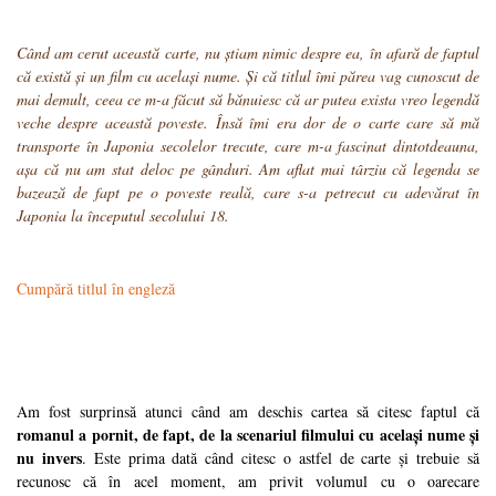
Când am cerut această carte, nu știam nimic despre ea, în afară de faptul
că există și un film cu același nume. Și că titlul îmi părea vag cunoscut de
mai demult, ceea ce m-a făcut să bănuiesc că ar putea exista vreo legendă
veche despre această poveste. Însă îmi era dor de o carte care să mă
transporte în Japonia secolelor trecute, care m-a fascinat dintotdeauna,
așa că nu am stat deloc pe gânduri. Am aflat mai târziu că legenda se
bazează de fapt pe o poveste reală, care s-a petrecut cu adevărat în
Japonia la începutul secolului 18.
Cumpără titlul în engleză
Am fost surprinsă atunci când am deschis cartea să citesc faptul că
romanul a pornit, de fapt, de la scenariul filmului cu același nume și
nu invers
. Este prima dată când citesc o astfel de carte și trebuie să
recunosc că în acel moment, am privit volumul cu o oarecare