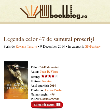
Legenda celor 47 de samurai proscriși
Scris de
Roxana Turcitu
• 9 December 2014 • in categoria
SF/Fantasy
Titlu:
Cei 47 de ronini
Autor:
Joan D. Vinge
Rating:
Editura:
Nemira
Anul aparitiei:
2014
Traducere:
Cecilia Preda
Numar pagini:
496
ISBN:
9786065797970