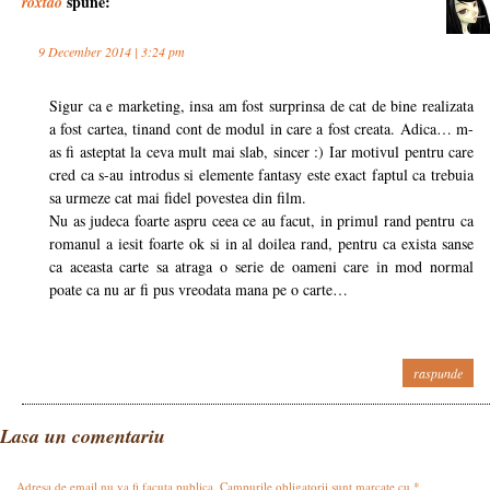
spune:
roxtao
9 December 2014 | 3:24 pm
Sigur ca e marketing, insa am fost surprinsa de cat de bine realizata
a fost cartea, tinand cont de modul in care a fost creata. Adica… m-
as fi asteptat la ceva mult mai slab, sincer :) Iar motivul pentru care
cred ca s-au introdus si elemente fantasy este exact faptul ca trebuia
sa urmeze cat mai fidel povestea din film.
Nu as judeca foarte aspru ceea ce au facut, in primul rand pentru ca
romanul a iesit foarte ok si in al doilea rand, pentru ca exista sanse
ca aceasta carte sa atraga o serie de oameni care in mod normal
poate ca nu ar fi pus vreodata mana pe o carte…
raspunde
Lasa un comentariu
Adresa de email nu va fi facuta publica. Campurile obligatorii sunt marcate cu
*