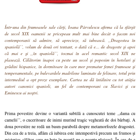
Într-una din frumoasele sale cărţi, Ioana Pârvulescu afirma că la sfârşit
de secol XIX oamenii se pricepeau mult mai bine decât o facem noi
contemporanii să admire, să aprecieze, să iubească. ,,Dragostea în
spaniolă’’, volum de două ori tentant, o dată că e… de dragoste şi apoi
că mai e şi ,,în spaniolă’’, tocmai în acel romantic secol XIX ne
plasează. Călătorim înapoi cu peste un secol şi poposim în hoteluri şi
grădini hispanice, în dormitoare în care mor prematur femei frumoase şi
temperamentale, pe bulevardele madrilene luminate de felinare, totul prin
intermediul a opt proze exemplare. Cartea ne dă întâlnire cu tot atâţia
autori canonici spanioli, un fel de contemporani cu Slavici şi cu
Eminescu ai noştri.
Prima povestire devine o variantă subtilă a cunoscutei teme ,,dama cu
camelii’’, o cuceritoare de inimi murind tragic vegheată de doi bărbaţi. A
doua povestire ne redă un basm-parabolă despre metamorfozele dragostei.
Din cea de a treia, aflăm că iubirea este intempestivă precum un frumos şi
misterios călător care ne bate în poartă pe o noapte ploioasă. În cea de-a