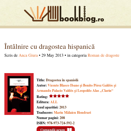
Întâlnire cu dragostea hispanică
Scris de
Anca Giura
• 29 May 2013 • in categoria
Roman de dragoste
Titlu:
Dragostea în spaniolă
Autor:
Vicente Blasco Ibane și Benito Pérez Galdós și
Armando Palacio Valdés și Leopoldo Alas „Clarín“
Rating:
Editura:
ALL
Anul aparitiei:
2013
Traducere:
Marin Mălaicu Hondrari
Numar pagini:
208
ISBN:
978-973-724-592-2