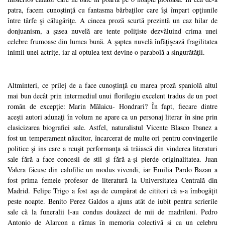
patra, facem cunoştinţă cu fantasma bărbaţilor care îşi împart opţiunile
între târfe şi călugăriţe. A cincea proză scurtă prezintă un caz hilar de
donjuanism, a şasea nuvelă are tente poliţiste dezvăluind crima unei
celebre frumoase din lumea bună. A şaptea nuvelă înfăţişează fragilitatea
inimii unei actriţe, iar al optulea text devine o parabolă a singurătăţii.
Altminteri, ce prilej de a face cunoştinţă cu marea proză spaniolă altul
mai bun decât prin intermediul unui florilegiu excelent tradus de un poet
român de excepţie: Marin Mălaicu- Hondrari? În fapt, fiecare dintre
aceşti autori adunaţi în volum ne apare ca un personaj literar în sine prin
clasicizarea biografiei sale. Astfel, naturalistul Vicente Blasco Ibanez a
fost un temperament năucitor, încarcerat de multe ori pentru convingerile
politice şi ins care a reuşit performanţa să trăiască din vinderea literaturi
sale fără a face concesii de stil şi fără a-şi pierde originalitatea. Juan
Valera făcuse din calofilie un modus vivendi, iar Emilia Pardo Bazan a
fost prima femeie profesor de literatură la Universitatea Centrală din
Madrid. Felipe Trigo a fost aşa de cumpărat de cititori că s-a îmbogăţit
peste noapte. Benito Perez Galdos a ajuns atât de iubit pentru scrierile
sale că la funeralii l-au condus douăzeci de mii de madrileni. Pedro
Antonio de Alarcon a rămas în memoria colectivă şi ca un celebru