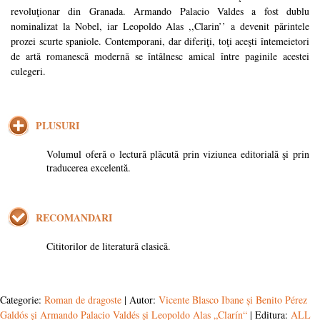
revoluţionar din Granada. Armando Palacio Valdes a fost dublu
nominalizat la Nobel, iar Leopoldo Alas ,,Clarin’’ a devenit părintele
prozei scurte spaniole. Contemporani, dar diferiţi, toţi aceşti întemeietori
de artă romanescă modernă se întâlnesc amical între paginile acestei
culegeri.
PLUSURI
Volumul oferă o lectură plăcută prin viziunea editorială şi prin
traducerea excelentă.
RECOMANDARI
Cititorilor de literatură clasică.
Categorie:
Roman de dragoste
| Autor:
Vicente Blasco Ibane și Benito Pérez
Galdós și Armando Palacio Valdés și Leopoldo Alas „Clarín“
| Editura:
ALL