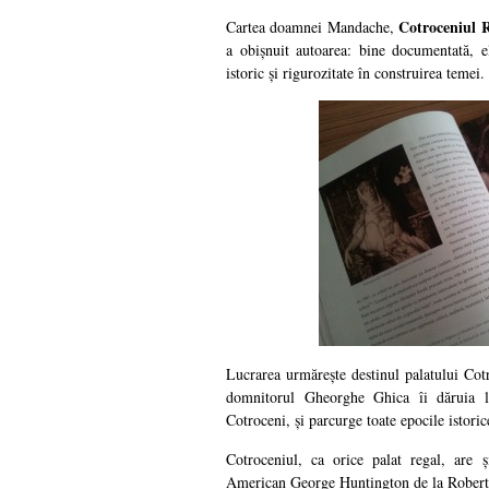
Cotroceniul 
Cartea doamnei Mandache,
a obișnuit autoarea: bine documentată, el
istoric și rigurozitate în construirea temei.
Lucrarea urmărește destinul palatului Cotr
domnitorul Gheorghe Ghica îi dăruia l
Cotroceni, și parcurge toate epocile istorice
Cotroceniul, ca orice palat regal, are
American George Huntington de la Robert C