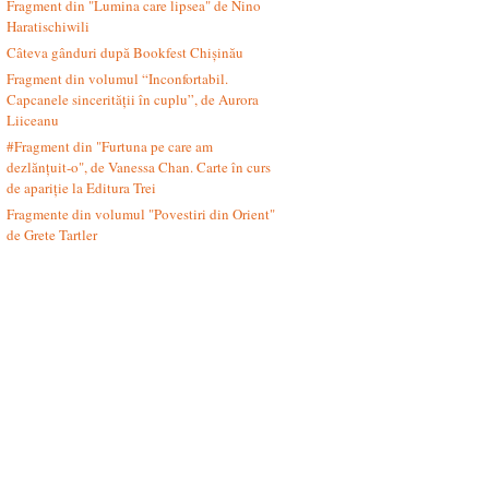
Fragment din "Lumina care lipsea" de Nino
Haratischiwili
Câteva gânduri după Bookfest Chișinău
Fragment din volumul “Inconfortabil.
Capcanele sincerității în cuplu”, de Aurora
Liiceanu
#Fragment din "Furtuna pe care am
dezlănțuit-o", de Vanessa Chan. Carte în curs
de apariție la Editura Trei
Fragmente din volumul "Povestiri din Orient"
de Grete Tartler