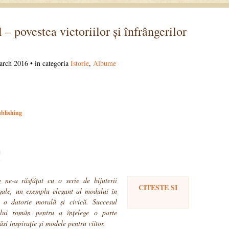
– povestea victoriilor și înfrângerilor
rch 2016 • in categoria
Istorie
,
Albume
blishing
 ne-a răsfățat cu o serie de bijuterii
CITESTE SI
egale, un exemplu elegant al modului în
e o datorie morală și civică. Succesul
cului român pentru a înțelege o parte
găsi inspirație și modele pentru viitor.