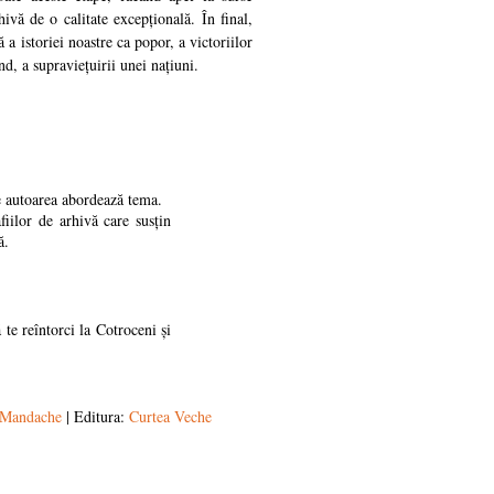
hivă de o calitate excepțională. În final,
ă a istoriei noastre ca popor, a victoriilor
nd, a supraviețuirii unei națiuni.
e autoarea abordează tema.
fiilor de arhivă care susțin
ă.
 te reîntorci la Cotroceni și
 Mandache
| Editura:
Curtea Veche