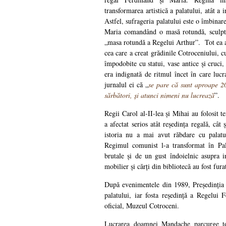
transformarea artistică a palatului, atât a i
Astfel, sufrageria palatului este o îmbinar
Maria comandând o masă rotundă, sculpta
„masa rotundă a Regelui Arthur”. Tot ea 
cea care a creat grădinile Cotroceniului, cu 
împodobite cu statui, vase antice și cruci
era indignată de ritmul încet în care lucr
jurnalul ei că „
se pare că sunt aproape 200
sărbători, și atunci nimeni nu lucrează
”.
Regii Carol al-II-lea și Mihai au folosit 
a afectat serios atât reședința regală, cât
istoria nu a mai avut răbdare cu palatu
Regimul comunist l-a transformat în Pal
brutale și de un gust îndoielnic asupra in
mobilier și cărți din bibliotecă au fost fura
După evenimentele din 1989, Președinția
palatului, iar fosta reședință a Regelui 
oficial, Muzeul Cotroceni.
Lucrarea doamnei Mandache parcurge toa