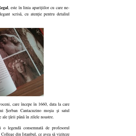
Regal
, este în linia aparițiilor cu care ne-
egant scrisă, cu atenție pentru detaliul
oceni, care începe în 1660, data la care
ui Șerban Cantacuzino moșia și satul
 ale țării până în zilele noastre.
 și o legendă consemnată de profesorul
ollege din Istanbul, ce avea să viziteze