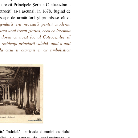
pare că Principele Șerban Cantacuzino a
otrocit” (s-a ascuns), în 1678, fugind de
 scape de urmăritori și promisese că va
gendar
ă era necesară pentru moderna
area unui trecut glorios, ceea ce însemna
e dorea ca acest loc al Cotrocenilor să
d rezidența princiară valahă, apoi a noii
la casa și oamenii ei cu simbolistica
ără îndoială, perioada domniei cuplului
săși s-a ocupat de modernizarea și