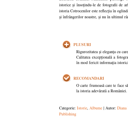
istorice și însoțindu-le de fotografii de ar
istoria Cotrocenilor este reflecția în oglind
și înfrângerilor noastre, și nu în ultimul râ
PLUSURI
Rigurozitatea și eleganța cu car
Calitatea excepțională a fotogra
în mod fericit informația istoric
RECOMANDARI
O carte frumoasă care te face să
la istoria adevărată a României.
Categorie:
Istorie
,
Albume
| Autor:
Diana
Publishing