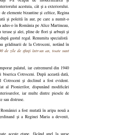
nteriorului acestuia, cât și a exteriorului.
e de elemente bizantine și celtice, Regina
tă și poleită în aur, pe care a numit-o
a adus-o în România pe Alice Martineau,
terase și alei, pline de flori și arbuști și
, după gustul regal. Renumita specialistă
au grădinarii de la Cotroceni, notând în
 de zile de sfinți într-un an, toate sunt
temporar palatul, iar cutremurul din 1940
 și biserica Cotroceni. După această dată,
l Cotroceni și declinul a fost evident.
at al Pionierilor, dispunând modificări
terioarelor, iar multe dintre piesele de
te sau distruse.
 României a fost mutată în aripa nouă a
Ferdinand și a Reginei Maria a devenit,
te aceste etape, făcând apel la surse