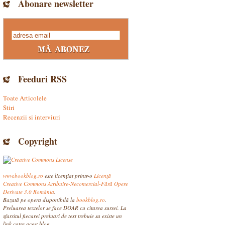
Abonare newsletter
Feeduri RSS
Toate Articolele
Stiri
Recenzii si interviuri
Copyright
www.bookblog.ro
este licenţiat printr-o
Licenţă
Creative Commons Atribuire-Necomercial-Fără Opere
Derivate 3.0 România
.
Bazată pe opera disponibilă la
bookblog.ro
.
Preluarea textelor se face DOAR cu citarea sursei. La
sfarsitul fiecarei preluari de text trebuie sa existe un
link catre acest blog.