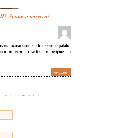
 Spune-ti parerea!
enzie, tocmai cand s-a transformat palatul
or in istoria resedintelor ocupate de
raspunde
obligatorii sunt marcate cu
*