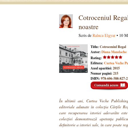
Cotroceniul Regal 
noastre
Scris de
Raluca Elgyar
• 10 Ma
Titlu:
Cotroceniul Regal
Autor:
Diana Mandache
Rating:
Editura:
Curtea Veche Pu
Anul aparitiei:
2015
Numar pagini:
215
ISBN:
978-606-588-827-2
În ultimii ani, Curtea Veche Publishing
editoriale adunate în colecția Cărțile R
care recuperarea istoriei adevarăte est
colecției demonstrează apetența publi
definitorie a istoriei sale, în care poate re