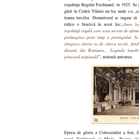
reședința Regelui Ferdinand, în 1925. Se 
găsit în Codrii Vlăsiei un loc unde s-a „c
teama turcilor. Domnitorul se rugase să
ridica o biserică în acest loc:„
Aura le
reședință regală care avea nevoie de afirm
prelungirea peste timp a prestigiului. S
integreze istoria sa de câteva secole, fiin
dinastii din România... Legenda înnobi
princiară națională
”, notează autoarea.
Epoca de glorie a Cotrocenilor a fost, f
regal Ferdinand și Maria. Regina în