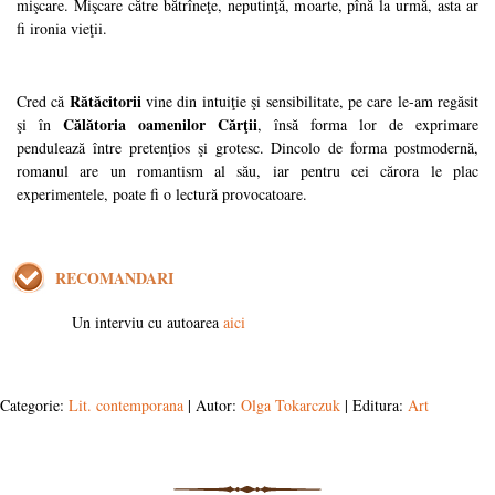
mişcare. Mişcare către bătrîneţe, neputinţă, moarte, pînă la urmă, asta ar
fi ironia vieţii.
Rătăcitorii
Cred că
vine din intuiţie şi sensibilitate, pe care le-am regăsit
Călătoria oamenilor Cărţii
şi în
, însă forma lor de exprimare
pendulează între pretenţios şi grotesc. Dincolo de forma postmodernă,
romanul are un romantism al său, iar pentru cei cărora le plac
experimentele, poate fi o lectură provocatoare.
RECOMANDARI
Un interviu cu autoarea
aici
Categorie:
Lit. contemporana
| Autor:
Olga Tokarczuk
| Editura:
Art