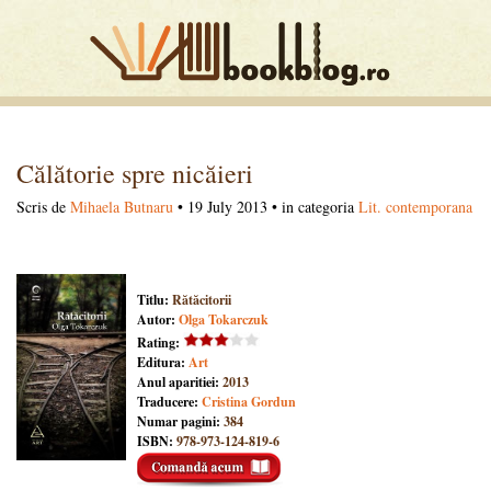
Călătorie spre nicăieri
Scris de
Mihaela Butnaru
• 19 July 2013 • in categoria
Lit. contemporana
Titlu:
Rătăcitorii
Autor:
Olga Tokarczuk
Rating:
Editura:
Art
Anul aparitiei:
2013
Traducere:
Cristina Gordun
Numar pagini:
384
ISBN:
978-973-124-819-6