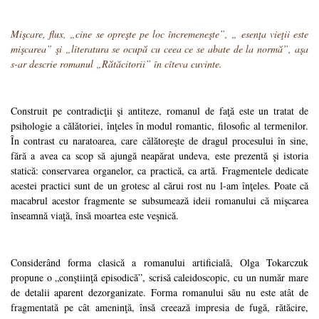
Mişcare, flux, „cine se opreşte pe loc încremeneşte”, „ esenţa vieţii este
mişcarea” şi „literatura se ocupă cu ceea ce se abate de la normă”, aşa
s-ar descrie romanul „Rătăcitorii” în cîteva cuvinte.
Construit pe contradicţii şi antiteze, romanul de faţă este un tratat de
psihologie a călătoriei, înţeles în modul romantic, filosofic al termenilor.
În contrast cu naratoarea, care călătoreşte de dragul procesului în sine,
fără a avea ca scop să ajungă neapărat undeva, este prezentă şi istoria
statică: conservarea organelor, ca practică, ca artă. Fragmentele dedicate
acestei practici sunt de un grotesc al cărui rost nu l-am înţeles. Poate că
macabrul acestor fragmente se subsumează ideii romanului că mişcarea
înseamnă viaţă, însă moartea este veşnică.
Considerând forma clasică a romanului artificială, Olga Tokarczuk
propune o „conştiinţă episodică”, scrisă caleidoscopic, cu un număr mare
de detalii aparent dezorganizate. Forma romanului său nu este atât de
fragmentată pe cât ameninţă, însă creează impresia de fugă, rătăcire,