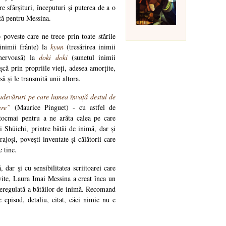
e sfârșituri, începuturi și puterea de a o
ctă pentru Messina.
poveste care ne trece prin toate stările
inimii frânte) la
kyun
(tresărirea inimii
nervoasă) la
doki doki
(sunetul inimii
ă prin propriile vieți, adesea amorțite,
să și le transmită unii altora.
 adevăruri pe care lumea învață destul de
cere”
(Maurice Pinguet) - cu astfel de
tocmai pentru a ne arăta calea pe care
 Shūichi, printre bătăi de inimă, dar și
ajoși, povești inventate și călătorii care
e tine.
 dar și cu sensibilitatea scriitoarei care
ivite, Laura Imai Messina a creat înca un
neregulată a bătăilor de inimă. Recomand
re episod, detaliu, citat, căci nimic nu e