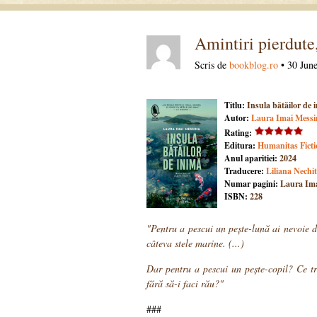
Amintiri pierdute,
Scris de
bookblog.ro
• 30 June
Titlu:
Insula bătăilor de 
Autor:
Laura Imai Messi
Rating:
Editura:
Humanitas Ficti
Anul aparitiei:
2024
Traducere:
Liliana Nechi
Numar pagini:
Laura Ima
ISBN:
228
"Pentru a pescui un pește-lună ai nevoie 
câteva stele marine. (...)
Dar pentru a pescui un pește-copil? Ce tr
fără să-i faci rău?"
###