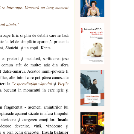
ul se întrerupe. Urmează un lung moment
tul alteia."
oape liric și plin de detalii care se lasă
ste la fel de simplă în aparență: prietenia
ni, Shūichi, și un copil, Kenta.
, ca pretext și metaforă, scriitoarea țese
n comun atât de multe: atât din sfera
il dulce-amărui. Acestor inimi-poveste li
iliar, alte inimi care pot părea cunoscute
teri la
Ce încredințăm vântului
și
Viețile
a bucurat în momentul în care ițele și
 fragmentat - asemeni amintirilor lui
 episoade aparent căzute în afara timpului
Insula
 interioare și curgerea emoțiilor.
espre devenire, vină, vindecare și
Insula bătăilor
r și prin ochii dragostei.