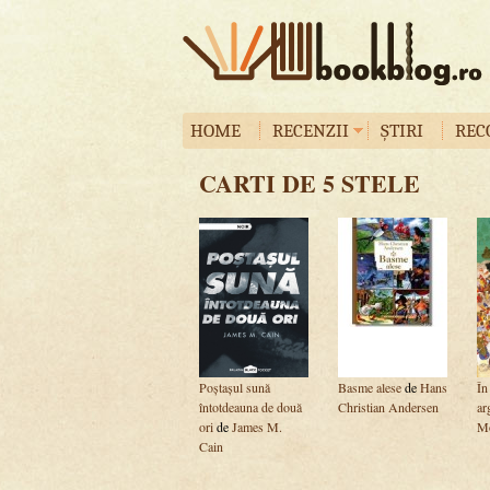
HOME
RECENZII
ȘTIRI
REC
CARTI DE 5 STELE
Poștașul sună
Basme alese
de
Hans
În
întotdeauna de două
Christian Andersen
ar
ori
de
James M.
M
Cain