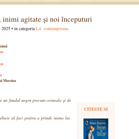
 inimi agitate și noi începuturi
 2025 • in categoria
Lit. contemporana
inimă
na
on
ta
i Messina
de un fundal negru precum cerneala și de
CITESTE SI
ebuie să faci pentru a prinde inima lui,