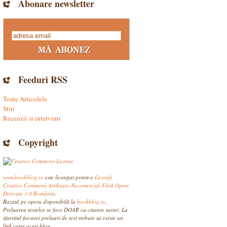
Abonare newsletter
Feeduri RSS
Toate Articolele
Stiri
Recenzii si interviuri
Copyright
www.bookblog.ro
este licenţiat printr-o
Licenţă
Creative Commons Atribuire-Necomercial-Fără Opere
Derivate 3.0 România
.
Bazată pe opera disponibilă la
bookblog.ro
.
Preluarea textelor se face DOAR cu citarea sursei. La
sfarsitul fiecarei preluari de text trebuie sa existe un
link catre acest blog.