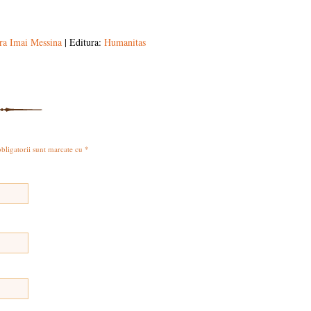
ra Imai Messina
| Editura:
Humanitas
obligatorii sunt marcate cu
*