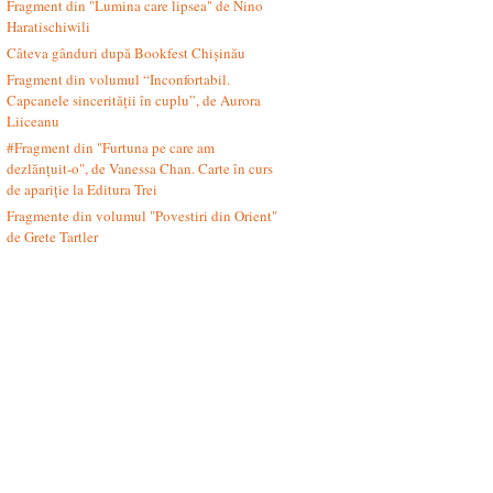
Fragment din "Lumina care lipsea" de Nino
Haratischiwili
Câteva gânduri după Bookfest Chișinău
Fragment din volumul “Inconfortabil.
Capcanele sincerității în cuplu”, de Aurora
Liiceanu
#Fragment din "Furtuna pe care am
dezlănțuit-o", de Vanessa Chan. Carte în curs
de apariție la Editura Trei
Fragmente din volumul "Povestiri din Orient"
de Grete Tartler