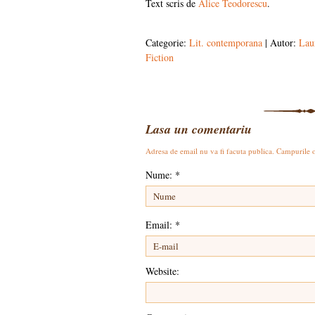
Text scris de
Alice Teodorescu
.
Categorie:
Lit. contemporana
| Autor:
Lau
Fiction
Lasa un comentariu
Adresa de email nu va fi facuta publica. Campurile 
Nume:
*
Email:
*
Website: