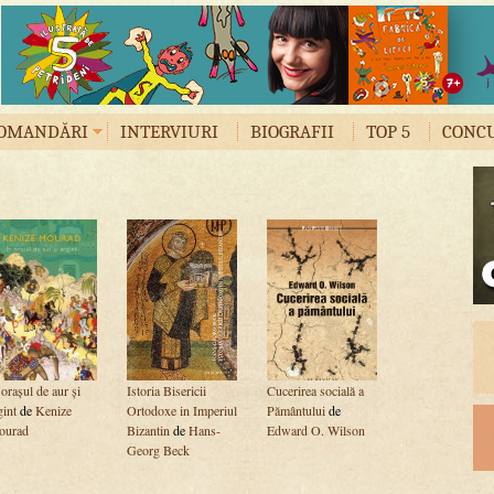
OMANDĂRI
INTERVIURI
BIOGRAFII
TOP 5
CONC
 orașul de aur și
Istoria Bisericii
Cucerirea socială a
gint
de
Kenize
Ortodoxe in Imperiul
Pământului
de
ourad
Bizantin
de
Hans-
Edward O. Wilson
Georg Beck