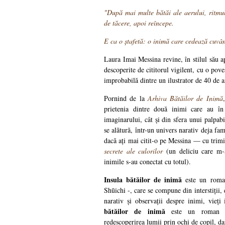
"După mai multe bătăi ale aerului, ritm
de tăcere, apoi reîncepe.
E ca o ștafetă: o inimă care cedează cuvân
Laura Imai Messina revine, în stilul său apr
descoperite de cititorul vigilent, cu o pove
improbabilă dintre un ilustrator de 40 de a
Pornind de la
Arhiva Bătăilor de Inimă
prietenia dintre două inimi care au î
imaginarului, cât și din sfera unui palpab
se alătură, într-un univers narativ deja fam
dacă ați mai citit-o pe Messina — cu trimi
secrete ale culorilor
(un deliciu care m-
inimile s-au conectat cu totul).
Insula bătăilor de inimă
este un roman
Shūichi -, care se compune din interstiții,
narativ și observații despre inimi, vieți
bătăilor de inimă
este un roman d
redescoperirea lumii prin ochi de copil, da