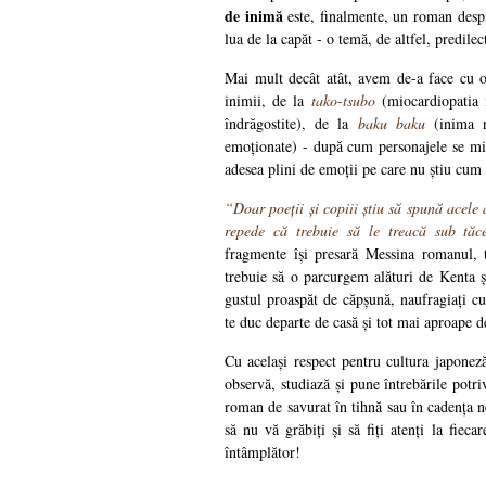
de inimă
este, finalmente, un roman despr
lua de la capăt - o temă, de altfel, predile
Mai mult decât atât, avem de-a face cu o 
inimii, de la
tako-tsubo
(miocardiopatia 
îndrăgostite), de la
baku baku
(inima 
emoționate) - după cum personajele se mișc
adesea plini de emoții pe care nu știu cum 
“Doar poeții și copiii știu să spună acele
repede că trebuie să le treacă sub tă
fragmente își presară Messina romanul, 
trebuie să o parcurgem alături de Kenta și
gustul proaspăt de căpșună, naufragiați cur
te duc departe de casă și tot mai aproape d
Cu același respect pentru cultura japoneză,
observă, studiază și pune întrebările potr
roman de savurat în tihnă sau în cadența 
să nu vă grăbiți și să fiți atenți la fieca
întâmplător!