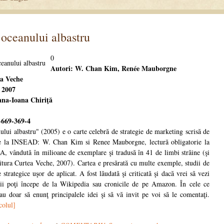
 oceanului albastru
0
Autori: W. Chan Kim, Renée Mauborgne
ea Veche
: 2007
ana-Ioana Chiriţă
-669-369-4
ului albastru" (2005) e o carte celebră de strategie de marketing scrisă de
de la INSEAD: W. Chan Kim si Renee Mauborgne, lectură obligatorie la
A, vândută în milioane de exemplare şi tradusă în 41 de limbi străine (şi
itura Curtea Veche, 2007). Cartea e presărată cu multe exemple, studii de
 strategice uşor de aplicat. A fost lăudată şi criticată şi dacă vrei să vezi
ii poţi începe de la Wikipedia sau cronicile de pe Amazon. În cele ce
u doar să enunţ principalele idei şi să vă invit pe voi să le comentaţi.
colul]