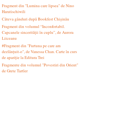
Fragment din "Lumina care lipsea" de Nino
Haratischiwili
Câteva gânduri după Bookfest Chișinău
Fragment din volumul “Inconfortabil.
Capcanele sincerității în cuplu”, de Aurora
Liiceanu
#Fragment din "Furtuna pe care am
dezlănțuit-o", de Vanessa Chan. Carte în curs
de apariție la Editura Trei
Fragmente din volumul "Povestiri din Orient"
de Grete Tartler