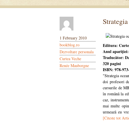
Strategia
1 February 2010
bookblog.ro
Editura: Curt
Anul apariţiei
Dezvoltare personala
Traducător: D
Curtea Veche
320 pagini
Renée Mauborgne
ISBN: 978-973
"Strategia ocean
doi profesori 
cursurile de MB
în română la ed
caz, instrumente
mai multe opin
urmează eu vrea
[Citeste tot Arti