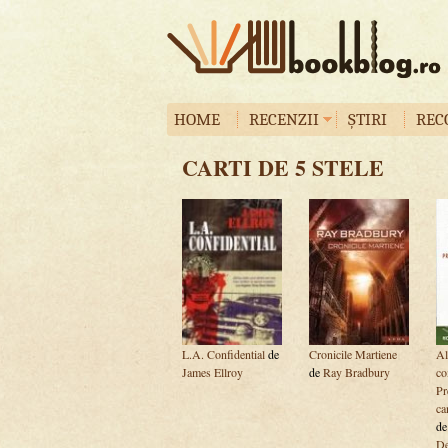
HOME
RECENZII
ȘTIRI
REC
CARTI DE 5 STELE
L.A. Confidential
de
Cronicile Martiene
Al
James Ellroy
de
Ray Bradbury
co
Pr
ca
d
De