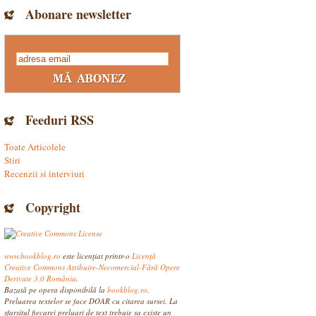
Abonare newsletter
Feeduri RSS
Toate Articolele
Stiri
Recenzii si interviuri
Copyright
www.bookblog.ro
este licenţiat printr-o
Licenţă
Creative Commons Atribuire-Necomercial-Fără Opere
Derivate 3.0 România
.
Bazată pe opera disponibilă la
bookblog.ro
.
Preluarea textelor se face DOAR cu citarea sursei. La
sfarsitul fiecarei preluari de text trebuie sa existe un