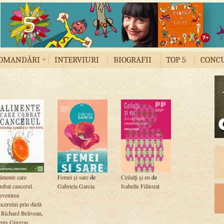
OMANDĂRI
INTERVIURI
BIOGRAFII
TOP 5
CONC
imente care
Femei și sare
de
Ceilalţi şi eu
de
mbat cancerul.
Gabriela Garcia
Isabelle Filliozat
evenirea
ncerului prin dietă
e
Richard Beliveau
,
nis Gingras