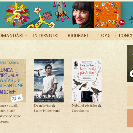
OMANDĂRI
INTERVIURI
BIOGRAFII
TOP 5
CONC
mea virtuală:
De neînvins
de
Nebunul păsărilor
de
atare și alte
Laura Hillenbrand
Care Santos
ntome
de
Serge
sseron