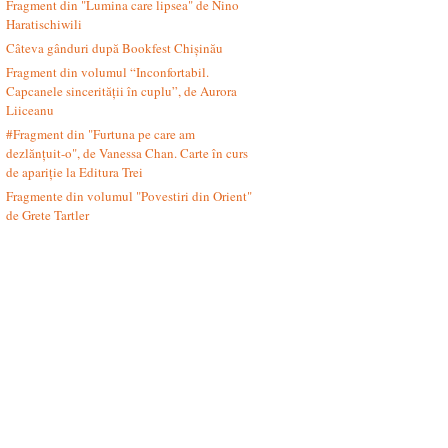
Fragment din "Lumina care lipsea" de Nino
Haratischiwili
Câteva gânduri după Bookfest Chișinău
Fragment din volumul “Inconfortabil.
Capcanele sincerității în cuplu”, de Aurora
Liiceanu
#Fragment din "Furtuna pe care am
dezlănțuit-o", de Vanessa Chan. Carte în curs
de apariție la Editura Trei
Fragmente din volumul "Povestiri din Orient"
de Grete Tartler