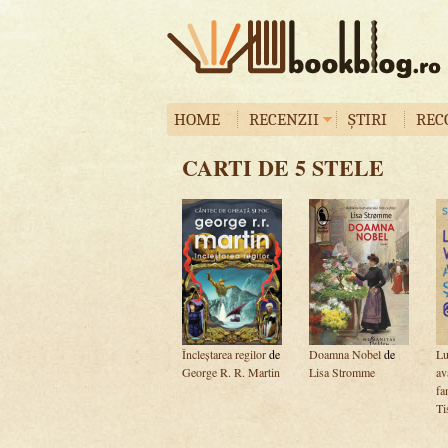
HOME
RECENZII
ȘTIRI
REC
CARTI DE 5 STELE
Încleștarea regilor
de
Doamna Nobel
de
Lu
George R. R. Martin
Lisa Stromme
av
fa
Ti