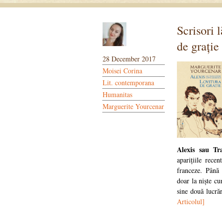
Scrisori 
de grație
28 December 2017
Moisei Corina
Lit. contemporana
Humanitas
Marguerite Yourcenar
Alexis sau Tr
aparițiile rece
franceze. Până 
doar la niște cu
sine două lucrăr
Articolul]