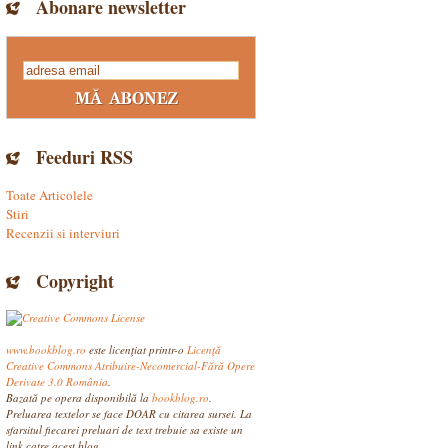
Abonare newsletter
Feeduri RSS
Toate Articolele
Stiri
Recenzii si interviuri
Copyright
www.bookblog.ro
este licenţiat printr-o
Licenţă
Creative Commons Atribuire-Necomercial-Fără Opere
Derivate 3.0 România
.
Bazată pe opera disponibilă la
bookblog.ro
.
Preluarea textelor se face DOAR cu citarea sursei. La
sfarsitul fiecarei preluari de text trebuie sa existe un
link catre acest blog.