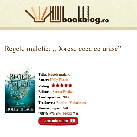
Regele malefic: „Doresc ceea ce urăsc”
Titlu:
Regele malefic
Autor:
Holly Black
Rating:
Editura:
Storia Books
Anul aparitiei:
2019
Traducere:
Bogdan Voiculescu
Numar pagini:
360
ISBN:
978-606-94622-7-0