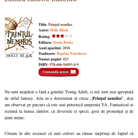
Titlu:
Prințul nemilos
Autor:
Holly Black
Rating:
Editura:
Storia Books
Anul aparitiei:
2018
Traducere:
Bogdan Voiculescu
Numar pagini:
423
ISBN:
978-606-94493-4-9
Nu sunt neapărat o fană a genului Young Adult, ci mă simt mai apropiată
Prințul nemilos
de stilul fantasy. Asta m-a determinat să citesc „
”, deși
am observat pe parcurs că este mai puternică amprenta YA. Fantasticul se
rezumă la lumea zânelor, cu diversele ei specii, greu de pronunțat și de
ținut minte.
Citeam în alte recenzii că unii cititori au rămas surprinși de faptul că