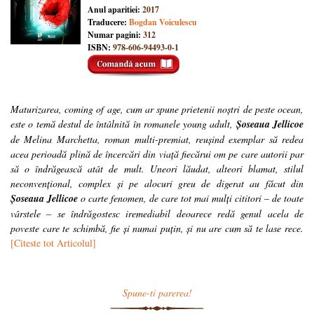
Anul aparitiei:
2017
Traducere:
Bogdan Voiculescu
Numar pagini:
312
ISBN:
978-606-94493-0-1
Maturizarea, coming of age, cum ar spune prietenii noștri de peste ocean,
este o temă destul de întâlnită în romanele young adult,
Șoseaua Jellicoe
de Melina Marchetta, roman multi-premiat, reușind exemplar să redea
acea perioadă plină de încercări din viață fiecărui om pe care autorii par
să o îndrăgească atât de mult. Uneori lăudat, alteori blamat, stilul
neconvențional, complex și pe alocuri greu de digerat au făcut din
Șoseaua Jellicoe
o carte fenomen, de care tot mai mulți cititori – de toate
vârstele – se îndrăgostesc iremediabil deoarece redă genul acela de
poveste care te schimbă, fie și numai puțin, și nu are cum să te lase rece.
[Citeste tot Articolul]
Spune-ti parerea!