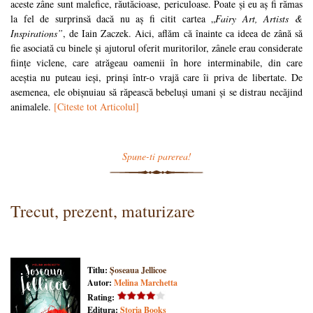
aceste zâne sunt malefice, răutăcioase, periculoase. Poate și eu aș fi rămas
la fel de surprinsă dacă nu aș fi citit cartea „
Fairy Art, Artists &
Inspirations”
, de Iain Zaczek. Aici, aflăm că înainte ca ideea de zână să
fie asociată cu binele și ajutorul oferit muritorilor, zânele erau considerate
ființe viclene, care atrăgeau oamenii în hore interminabile, din care
aceștia nu puteau ieși, prinși într-o vrajă care îi priva de libertate. De
asemenea, ele obișnuiau să răpească bebeluși umani și se distrau necăjind
animalele.
[Citeste tot Articolul]
Spune-ti parerea!
Trecut, prezent, maturizare
Titlu:
Șoseaua Jellicoe
Autor:
Melina Marchetta
Rating:
Editura:
Storia Books