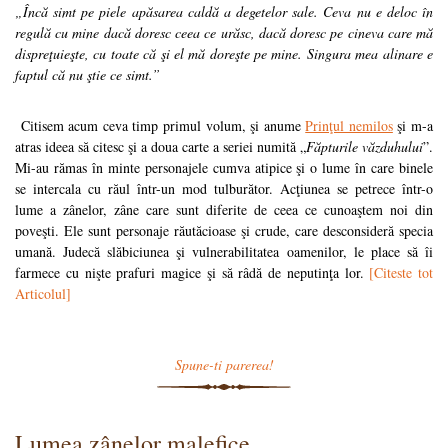
„Încă simt pe piele apăsarea caldă a degetelor sale. Ceva nu e deloc în
regulă cu mine dacă doresc ceea ce urăsc, dacă doresc pe cineva care mă
dispreţuieşte, cu toate că şi el mă doreşte pe mine. Singura mea alinare e
faptul că nu ştie ce simt.”
Citisem acum ceva timp primul volum, şi anume
Prinţul nemilos
şi m-a
atras ideea să citesc şi a doua carte a seriei numită „
Făpturile văzduhului
”.
Mi-au rămas în minte personajele cumva atipice şi o lume în care binele
se intercala cu răul într-un mod tulburător. Acţiunea se petrece într-o
lume a zânelor, zâne care sunt diferite de ceea ce cunoaştem noi din
poveşti. Ele sunt personaje răutăcioase şi crude, care desconsideră specia
umană. Judecă slăbiciunea şi vulnerabilitatea oamenilor, le place să îi
farmece cu nişte prafuri magice şi să râdă de neputinţa lor.
[Citeste tot
Articolul]
Spune-ti parerea!
Lumea zânelor malefice