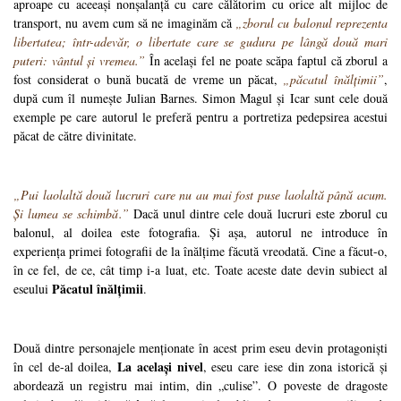
aproape cu aceeași nonșalanță cu care călătorim cu orice alt mijloc de
transport, nu avem cum să ne imaginăm că
„zborul cu balonul reprezenta
libertatea; într-adevăr, o libertate care se gudura pe lângă două mari
puteri: vântul și vremea.”
În același fel ne poate scăpa faptul că zborul a
fost considerat o bună bucată de vreme un păcat,
„păcatul înălțimii”
,
după cum îl numește Julian Barnes. Simon Magul și Icar sunt cele două
exemple pe care autorul le preferă pentru a portretiza pedepsirea acestui
păcat de către divinitate.
„Pui laolaltă două lucruri care nu au mai fost puse laolaltă până acum.
Și lumea se schimbă.”
Dacă unul dintre cele două lucruri este zborul cu
balonul, al doilea este fotografia. Și așa, autorul ne introduce în
experiența primei fotografii de la înălțime făcută vreodată. Cine a făcut-o,
în ce fel, de ce, cât timp i-a luat, etc. Toate aceste date devin subiect al
Păcatul înălțimii
eseului
.
Două dintre personajele menționate în acest prim eseu devin protagoniști
La același nivel
în cel de-al doilea,
, eseu care iese din zona istorică și
abordează un registru mai intim, din „culise”. O poveste de dragoste