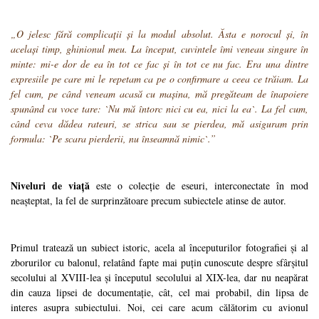
„O jelesc fără complicații și la modul absolut. Ăsta e norocul și, în
același timp, ghinionul meu. La început, cuvintele îmi veneau singure în
minte: mi-e dor de ea în tot ce fac și în tot ce nu fac. Era una dintre
expresiile pe care mi le repetam ca pe o confirmare a ceea ce trăiam. La
fel cum, pe când veneam acasă cu mașina, mă pregăteam de înapoiere
spunând cu voce tare: `Nu mă întorc nici cu ea, nici la ea`. La fel cum,
când ceva dădea rateuri, se strica sau se pierdea, mă asiguram prin
formula: `Pe scara pierderii, nu înseamnă nimic`.”
Niveluri de viață
este o colecție de eseuri, interconectate în mod
neașteptat, la fel de surprinzătoare precum subiectele atinse de autor.
Primul tratează un subiect istoric, acela al începuturilor fotografiei și al
zborurilor cu balonul, relatând fapte mai puțin cunoscute despre sfârșitul
secolului al XVIII-lea și începutul secolului al XIX-lea, dar nu neapărat
din cauza lipsei de documentație, cât, cel mai probabil, din lipsa de
interes asupra subiectului. Noi, cei care acum călătorim cu avionul