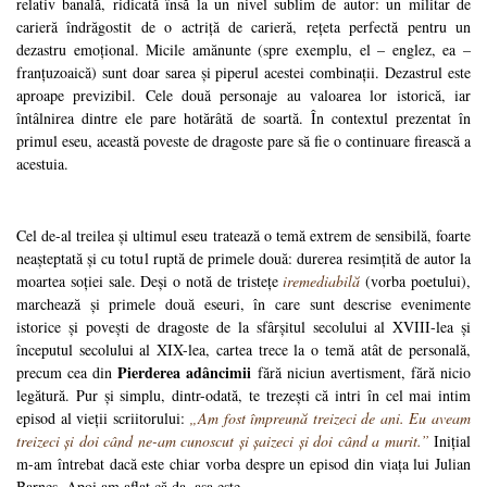
relativ banală, ridicată însă la un nivel sublim de autor: un militar de
carieră îndrăgostit de o actriță de carieră, rețeta perfectă pentru un
dezastru emoțional. Micile amănunte (spre exemplu, el – englez, ea –
franțuzoaică) sunt doar sarea și piperul acestei combinații. Dezastrul este
aproape previzibil. Cele două personaje au valoarea lor istorică, iar
întâlnirea dintre ele pare hotărâtă de soartă. În contextul prezentat în
primul eseu, această poveste de dragoste pare să fie o continuare firească a
acestuia.
Cel de-al treilea și ultimul eseu tratează o temă extrem de sensibilă, foarte
neașteptată și cu totul ruptă de primele două: durerea resimțită de autor la
moartea soției sale. Deși o notă de tristețe
iremediabilă
(vorba poetului),
marchează și primele două eseuri, în care sunt descrise evenimente
istorice și povești de dragoste de la sfârșitul secolului al XVIII-lea și
începutul secolului al XIX-lea, cartea trece la o temă atât de personală,
Pierderea adâncimii
precum cea din
fără niciun avertisment, fără nicio
legătură. Pur și simplu, dintr-odată, te trezești că intri în cel mai intim
episod al vieții scriitorului:
„Am fost împreună treizeci de ani. Eu aveam
treizeci și doi când ne-am cunoscut și șaizeci și doi când a murit.”
Inițial
m-am întrebat dacă este chiar vorba despre un episod din viața lui Julian
Barnes. Apoi am aflat că da, așa este.