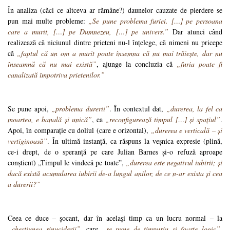
În analiza (căci ce altceva ar rămâne?) daunelor cauzate de pierdere se
pun mai multe probleme:
„Se pune problema furiei. […] pe persoana
care a murit, […] pe Dumnezeu, […] pe univers.”
Dar atunci când
realizează că niciunul dintre prieteni nu-l înțelege, că nimeni nu pricepe
că
„faptul că un om a murit poate însemna că nu mai trăiește, dar nu
înseamnă că nu mai există”
, ajunge la concluzia că
„furia poate fi
canalizată împotriva prietenilor.”
Se pune apoi,
„problema durerii”
. În contextul dat,
„durerea, la fel ca
moartea, e banală și unică”
, ea
„reconfigurează timpul […] și spațiul”
.
Apoi, în comparație cu doliul (care e orizontal),
„durerea e verticală – și
vertiginoasă”
. În ultimă instanță, ca răspuns la veșnica expresie (plină,
ce-i drept, de o speranță pe care Julian Barnes și-o refuză aproape
conștient) „Timpul le vindecă pe toate”,
„durerea este negativul iubirii; și
dacă există acumularea iubirii de-a lungul anilor, de ce n-ar exista și cea
a durerii?”
Ceea ce duce – șocant, dar în același timp ca un lucru normal – la
„chestiunea sinuciderii”
, care
„se pune de timpuriu și foarte logic”
.