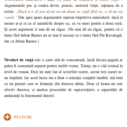
Argumentele pro și contra devin, practic, motorul vieții, rațiunea de a
exista.
„Dacă n-o să pot să-mi tai un drum în viață fără ea, o să-mi tai
venele.”
Dar apoi apare argumentul suprem împotriva sinuciderii: dacă el
moare și-și ia cu el amintirile despre ea, ea va muri pentru a doua oară.
Și acest argument îi mai dă un răgaz. (Ne mai dă un răgaz, pentru că o
lume fără Julian Barnes nu ar mai fi aceeași cu o lume fără Pat Kavanagh,
dar cu Julian Barnes.)
Niveluri de viață
este o carte atât de concentrată, încât fiecare pagină ar
putea fi comentată separat pentru multă vreme. Totuși, nu o văd extinsă la
nivel de roman. Deși nu sunt fan al scrierilor scurte, aceste trei eseuri m-
au împlinit. Iar acest lucru mi-a lăsat o senzație complet inedită: mă simt
ca un parazit care se hrănește din durerea altuia. Doar că hrana nu este
efectiv durerea, ci analiza procesului de supraviețuire, a capacității de
anduranță la fenomenul durerii.
PLUSURI