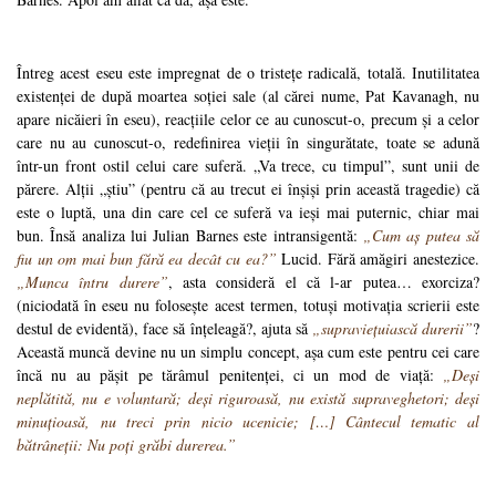
Întreg acest eseu este impregnat de o tristețe radicală, totală. Inutilitatea
existenței de după moartea soției sale (al cărei nume, Pat Kavanagh, nu
apare nicăieri în eseu), reacțiile celor ce au cunoscut-o, precum și a celor
care nu au cunoscut-o, redefinirea vieții în singurătate, toate se adună
într-un front ostil celui care suferă. „Va trece, cu timpul”, sunt unii de
părere. Alții „știu” (pentru că au trecut ei înșiși prin această tragedie) că
este o luptă, una din care cel ce suferă va ieși mai puternic, chiar mai
bun. Însă analiza lui Julian Barnes este intransigentă:
„Cum aș putea să
fiu un om mai bun fără ea decât cu ea?”
Lucid. Fără amăgiri anestezice.
„Munca întru durere”
, asta consideră el că l-ar putea… exorciza?
(niciodată în eseu nu folosește acest termen, totuși motivația scrierii este
destul de evidentă), face să înțeleagă?, ajuta să
„supraviețuiască durerii”
?
Această muncă devine nu un simplu concept, așa cum este pentru cei care
încă nu au pășit pe tărâmul penitenței, ci un mod de viață:
„Deși
neplătită, nu e voluntară; deși riguroasă, nu există supraveghetori; deși
minuțioasă, nu treci prin nicio ucenicie; […] Cântecul tematic al
bătrâneții: Nu poți grăbi durerea.”