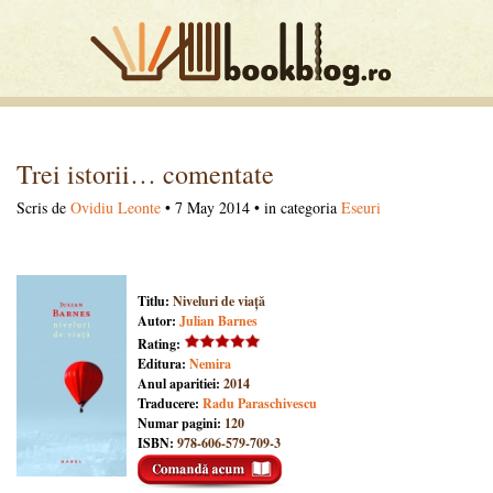
Trei istorii… comentate
Scris de
Ovidiu Leonte
• 7 May 2014 • in categoria
Eseuri
Titlu:
Niveluri de viață
Autor:
Julian Barnes
Rating:
Editura:
Nemira
Anul aparitiei:
2014
Traducere:
Radu Paraschivescu
Numar pagini:
120
ISBN:
978-606-579-709-3