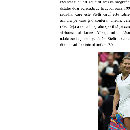
încercat și eu cât am citit această biografi
detaliu doar perioada de la debut până 1991
mondial care este Steffi Graf este „dise
armura pe care ți-o conferă, uneori, cele
rele. Deja a doua biografie sportivă pe car
viziunea lui James Allen), mi-a plăc
adolescenta și apoi pe tânăra Steffi dincol
din tenisul feminin al anilor ´80.