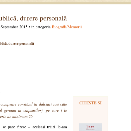
blică, durere personală
 September 2015 • in categoria
Biografii/Memorii
lică, durere personală
CITESTE SI
ecompense constând în dulciuri sau câte
ul german al chipsurilor), pe care i le
 serie de minimum 25.
 se pare firesc – aceleași trăiri le-am