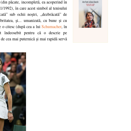
e (din păcate, incompletă, ea acoperind în
/1992), în care acest simbol al tenisului
cată” sub ochii noștri, „dezbrăcată” de
britatea, și... umanizată, cu bune și cu
e o citesc (după cea a lui
Schumacher
, în
ut îndeosebit pentru că o descrie pe
o de cea mai puternică și mai rapidă servă