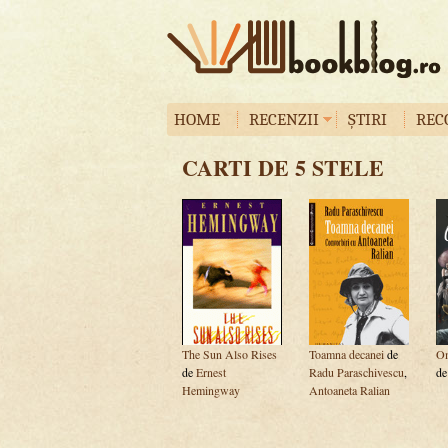
HOME
RECENZII
ȘTIRI
REC
CARTI DE 5 STELE
The Sun Also Rises
Toamna decanei
de
Om
de
Ernest
Radu Paraschivescu
,
d
Hemingway
Antoaneta Ralian