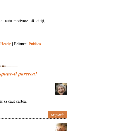
 auto-motivare să citiți,
 Heady
| Editura:
Publica
une-ti parerea!
s să caut cartea.
raspunde