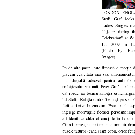
LONDON, ENGLA
Steffi Graf look
Ladies Singles m
Clijsters during 
Celebration" at 
17, 2009 in Lo
(Photo by Hami
Images)
Pe de altă parte, este firească o reacție 
precum cea citată mai sus: antrenamentul l
mai degrabă adecvat pentru animale 
ambițiosului său tată, Peter Graf – cel ma
dat roade, iar tocmai ambiția sa nemărgini
lui Steffi. Relația dintre Steffi și persoane
fără a deriva în can-can. Este un alt asp
înțelege motivațiile fiecărei persoane imp
a-i identifica chiar ei emoțiile în funcți
Citind cartea, nu mi-am mai amintit doa
buzele tuturor (când eram copil, orice feti