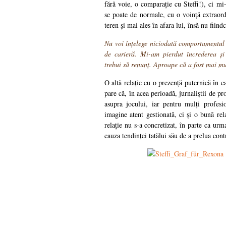
fără voie, o comparație cu Steffi!), ci m
se poate de normale, cu o voință extraord
teren și mai ales în afara lui, însă nu fiindcă
Nu voi înțelege niciodată comportamentul 
de carieră. Mi-am pierdut încrederea ș
trebui să renunț. Aproape că a fost mai m
O altă relație cu o prezență puternică în c
pare că, în acea perioadă, jurnaliștii de pr
asupra jocului, iar pentru mulți profes
imagine atent gestionată, ci și o bună rela
relație nu s-a concretizat, în parte ca urma
cauza tendinței tatălui său de a prelua cont