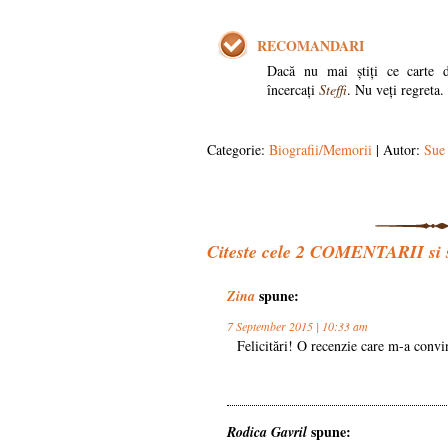
RECOMANDARI
Dacă nu mai știți ce carte de
încercați
Steffi
. Nu veți regreta.
Categorie:
Biografii/Memorii
| Autor:
Sue
Citeste cele
2
COMENTARII si sp
spune:
Zina
7 September 2015 | 10:33 am
Felicitări! O recenzie care m-a convin
spune:
Rodica Gavril