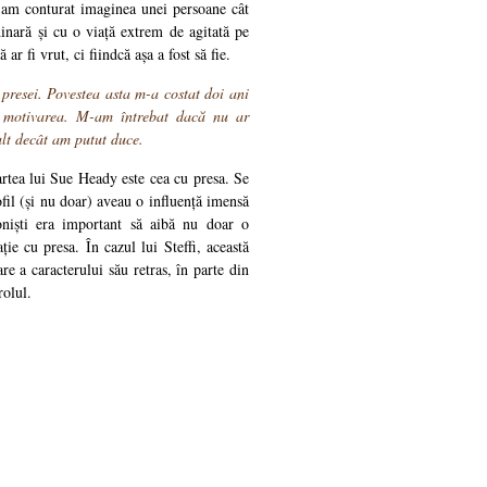
i-am conturat imaginea unei persoane cât
inară și cu o viață extrem de agitată pe
 ar fi vrut, ci fiindcă așa a fost să fie.
presei. Povestea asta m-a costat doi ani
i motivarea. M-am întrebat dacă nu ar
ult decât am putut duce.
artea lui Sue Heady este cea cu presa. Se
ofil (și nu doar) aveau o influență imensă
ioniști era important să aibă nu doar o
ție cu presa. În cazul lui Steffi, această
re a caracterului său retras, în parte din
rolul.