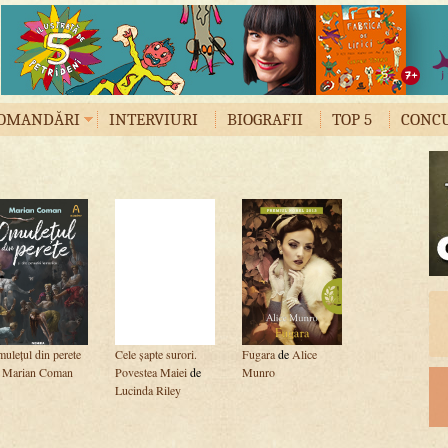
OMANDĂRI
INTERVIURI
BIOGRAFII
TOP 5
CONC
ulețul din perete
Cele șapte surori.
Fugara
de
Alice
e
Marian Coman
Povestea Maiei
de
Munro
Lucinda Riley