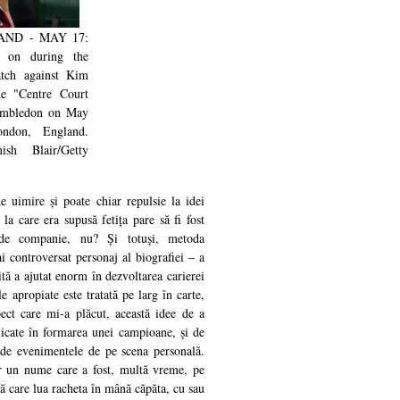
ND - MAY 17:
s on during the
atch against Kim
the "Centre Court
Wimbledon on May
ndon, England.
sh Blair/Getty
de uimire și poate chiar repulsie la idei
a care era supusă fetița pare să fi fost
de companie, nu? Și totuși, metoda
i controversat personaj al biografiei – a
tă a ajutat enorm în dezvoltarea carierei
le apropiate este tratată pe larg în carte,
ect care mi-a plăcut, această idee de a
licate în formarea unei campioane, și de
e de evenimentele de pe scena personală.
r un nume care a fost, multă vreme, pe
ță care lua racheta în mână căpăta, cu sau