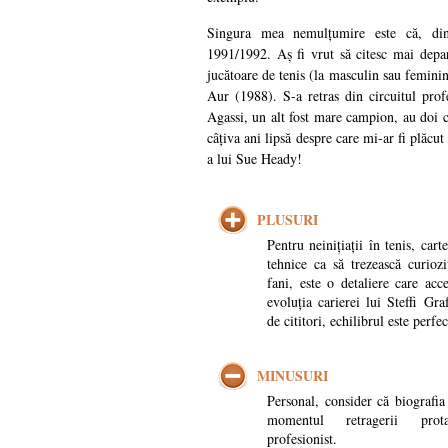
Singura mea nemulțumire este că, din 
1991/1992. Aș fi vrut să citesc mai depart
jucătoare de tenis (la masculin sau feminin
Aur (1988). S-a retras din circuitul prof
Agassi, un alt fost mare campion, au doi cop
câțiva ani lipsă despre care mi-ar fi plăcut
a lui Sue Heady!
PLUSURI
Pentru neinițiații în tenis, cart
tehnice ca să trezească curiozi
fani, este o detaliere care ac
evoluția carierei lui Steffi Gr
de cititori, echilibrul este perfec
MINUSURI
Personal, consider că biografia 
momentul retragerii prota
profesionist.