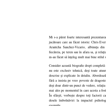
Mi s-a părut foarte interesantă prezentarea 
jucătoare care au făcut istorie: Chris Eve
Arantcha Sanchez-Vicario, albinuța din
fiecăreia, pe teren sau în afara sa, și relaț
m-au făcut să înțeleg mult mai bine stilul s
Consider această biografie drept completă 
nu este exclusiv tehnică, deși toate atuur
descrise și explicate în detaliu. Abordează 
fără a insista pe vreo poveste de dragoste
deși doar dintr-un punct de vedere, relația
mai ales pe momentul în care acesta a fost
În sfârșit, vorbește despre toți factorii ca
desele îmbolnăviri la impactul psiholog
exemplu.