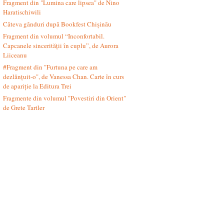
Fragment din "Lumina care lipsea" de Nino
Haratischiwili
Câteva gânduri după Bookfest Chișinău
Fragment din volumul “Inconfortabil.
Capcanele sincerității în cuplu”, de Aurora
Liiceanu
#Fragment din "Furtuna pe care am
dezlănțuit-o", de Vanessa Chan. Carte în curs
de apariție la Editura Trei
Fragmente din volumul "Povestiri din Orient"
de Grete Tartler