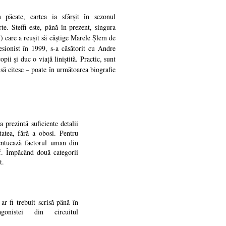
păcate, cartea ia sfârșit în sezonul
e. Steffi este, până în prezent, singura
) care a reușit să câștige Marele Șlem de
esionist în 1999, s-a căsătorit cu Andre
ii și duc o viață liniștită. Practic, sunt
 să citesc – poate în următoarea biografie
ea prezintă suficiente detalii
tatea, fără a obosi. Pentru
centuează factorul uman din
af. Împăcând două categorii
t.
ar fi trebuit scrisă până în
gonistei din circuitul