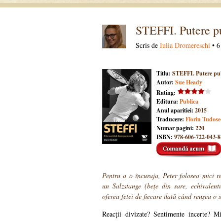
STEFFI. Putere pu
Scris de
Iulia Dromereschi
• 6
Titlu:
STEFFI. Putere pub
Autor:
Sue Heady
Rating:
Editura:
Publica
Anul aparitiei:
2015
Traducere:
Florin Tudose
Numar pagini:
220
ISBN:
978-606-722-043-8
Pentru a o încuraja, Peter folosea mici r
un Salzstange (bețe din sare, echivalent
oferea fetei de fiecare dată când reușea o
Reacții divizate? Sentimente incerte? Mi