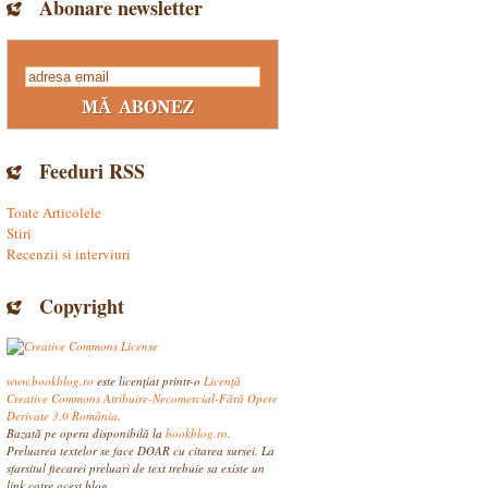
Abonare newsletter
Feeduri RSS
Toate Articolele
Stiri
Recenzii si interviuri
Copyright
www.bookblog.ro
este licenţiat printr-o
Licenţă
Creative Commons Atribuire-Necomercial-Fără Opere
Derivate 3.0 România
.
Bazată pe opera disponibilă la
bookblog.ro
.
Preluarea textelor se face DOAR cu citarea sursei. La
sfarsitul fiecarei preluari de text trebuie sa existe un
link catre acest blog.