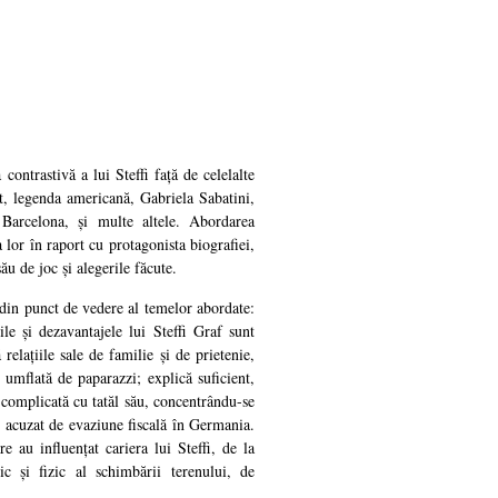
contrastivă a lui Steffi față de celelalte
rt, legenda americană, Gabriela Sabatini,
 Barcelona, și multe altele. Abordarea
ia lor în raport cu protagonista biografiei,
ău de joc și alegerile făcute.
din punct de vedere al temelor abordate:
ile și dezavantajele lui Steffi Graf sunt
relațiile sale de familie și de prietenie,
 umflată de paparazzi; explică suficient,
 complicată cu tatăl său, concentrându-se
 acuzat de evaziune fiscală în Germania.
re au influențat cariera lui Steffi, de la
ic și fizic al schimbării terenului, de