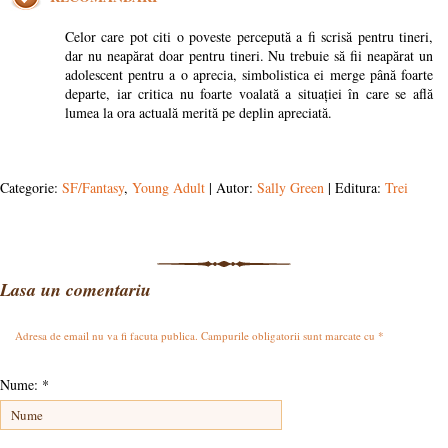
Celor care pot citi o poveste percepută a fi scrisă pentru tineri,
dar nu neapărat doar pentru tineri. Nu trebuie să fii neapărat un
adolescent pentru a o aprecia, simbolistica ei merge până foarte
departe, iar critica nu foarte voalată a situației în care se află
lumea la ora actuală merită pe deplin apreciată.
Categorie:
SF/Fantasy
,
Young Adult
| Autor:
Sally Green
| Editura:
Trei
Lasa un comentariu
Adresa de email nu va fi facuta publica. Campurile obligatorii sunt marcate cu
*
Nume:
*