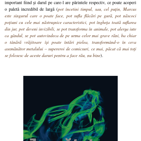
important fiind și darul pe care-l are părintele respectiv, ce poate acoperi
o paletă incredibil de largă (
pot încetini timpul, sau, cel puțin, Marcus
este singurul care o poate face, pot sufla flăcări pe gură, pot născoci
poțiuni cu cele mai năstrușnice caracteristici, pot îngheța toată suflarea
din jur, pot deveni invizibili, se pot transforma în animale, pot alerga iute
ca gândul, se pot autovindeca de pe urma celor mai grave răni, ba chiar
o tânără vrăjitoare își poate întări pielea, transformând-o în ceva
asemănător metalului – supereroi de comicsuri, ce mai, păcat că mai toți
se folosesc de aceste daruri pentru a face rău, nu bine
).