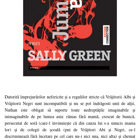
Datorită împrejurărilor nefericite și a regulilor stricte că Vrăjitorii Albi și
Vrăjitorii Negri sunt incompatibili și nu se pot îndrăgosti unii de alții,
Nathan este obligat să suporte toate nedreptățile imaginabile și
inimaginabile de pe lumea asta: rămas fără mamă, crescut de bunică,
persecutat de soră (care-l învinuiește că din cauza lui s-a sinucis mama
lor) și de colegii de școală (pui de Vrăjitori Abi și Negri, ce-l
discriminează fără încetare pe cel care nu-i nici una, nici alta) și chemat