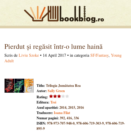
Pierdut și regăsit într-o lume haină
Scris de
Liviu Szoke
• 14 April 2017 • in categoria
SF/Fantasy
,
Young
Adult
Titlu:
Trilogia Jumătatea Rea
Autor:
Sally Green
Rating:
Editura:
Trei
Anul aparitiei:
2014, 2015, 2016
Traducere:
Ioana Filat
Numar pagini:
392, 416, 336
ISBN:
978-973-707-948-0, 978-606-719-303-9, 978-606-719-
895-9