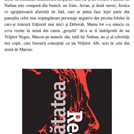
Nathan este compusă din bunică, un frate, Arran, și două surori, Jessica
(o zgripțuroaică afurisită de fată, care ar putea face lejer parte din
panoplia celor mai respingătoare personaje negative din pricina felului în
care-și tratează frățiorul mai mic) și Deborah. Mama lor s-a sinucis cu
ceva vreme în urmă din cauza „greșelii” de-a se fi îndrăgostit de un
Vrăjitor Negru, Marcus pe numele său, tatăl lui Nathan, nu și al celorlalți
trei copii, care fuseseră concepuți cu un Vrăjitor Alb, ucis în cele din
urmă de Marcus.