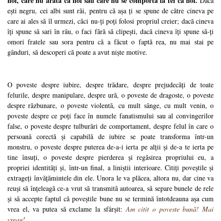
noi, care nu arată ca noi sau care nu se comportă la fel ca noi.
Dacă
ești negru, cei albi sunt răi, pentru că așa ți se spune de către cineva pe
care ai ales să îl urmezi, căci nu-ți poți folosi propriul creier; dacă cineva
îți spune să sari în râu, o faci fără să clipești, dacă cineva îți spune să-ți
omori fratele sau sora pentru că a făcut o faptă rea, nu mai stai pe
gânduri, să descoperi că poate a avut niște motive.
O poveste despre iubire, despre trădare, despre prejudecăți de toate
felurile, despre manipulare, despre ură, o poveste de dragoste, o poveste
despre răzbunare, o poveste violentă, cu mult sânge, cu mult venin, o
poveste despre ce poți face în numele fanatismului sau al convingerilor
false, o poveste despre tulburări de comportament, despre felul în care o
persoană corectă și capabilă de iubire se poate transforma într-un
monstru, o poveste despre puterea de-a-i ierta pe alții și de-a te ierta pe
tine însuți, o poveste despre pierderea și regăsirea propriului eu, a
propriei identități și, într-un final, a liniștii interioare. Citiți poveștile și
extrageți învățămintele din ele. Unora le va plăcea, altora nu, dar cine va
reuși să înțeleagă ce-a vrut să transmită autoarea, să separe bunele de rele
și să accepte faptul că poveștile bune nu se termină întotdeauna așa cum
vrea el, va putea să exclame la sfârșit:
Am citit o poveste bună! Mai
vreau!