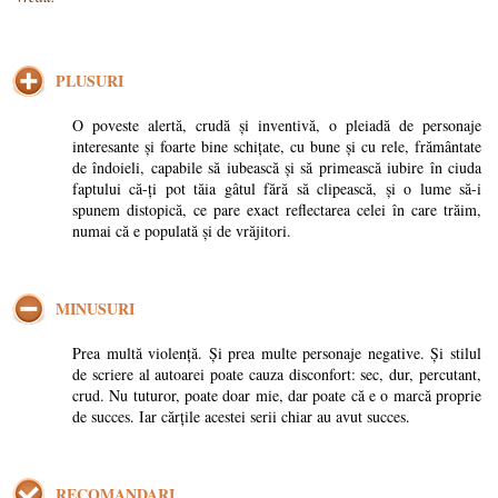
PLUSURI
O poveste alertă, crudă și inventivă, o pleiadă de personaje
interesante și foarte bine schițate, cu bune și cu rele, frământate
de îndoieli, capabile să iubească și să primească iubire în ciuda
faptului că-ți pot tăia gâtul fără să clipească, și o lume să-i
spunem distopică, ce pare exact reflectarea celei în care trăim,
numai că e populată și de vrăjitori.
MINUSURI
Prea multă violență. Și prea multe personaje negative. Și stilul
de scriere al autoarei poate cauza disconfort: sec, dur, percutant,
crud. Nu tuturor, poate doar mie, dar poate că e o marcă proprie
de succes. Iar cărțile acestei serii chiar au avut succes.
RECOMANDARI