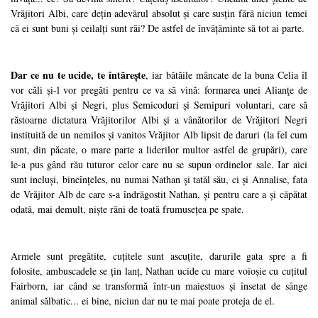
Vrăjitori Albi, care dețin adevărul absolut și care susțin fără niciun temei
că ei sunt buni și ceilalți sunt răi? De astfel de învățăminte să tot ai parte.
Dar ce nu te ucide, te întărește
, iar bătăile mâncate de la buna Celia îl
vor căli și-l vor pregăti pentru ce va să vină: formarea unei Alianţe de
Vrăjitori Albi și Negri, plus Semicoduri și Semipuri voluntari, care să
răstoarne dictatura Vrăjitorilor Albi și a vânătorilor de Vrăjitori Negri
instituită de un nemilos și vanitos Vrăjitor Alb lipsit de daruri (la fel cum
sunt, din păcate, o mare parte a liderilor multor astfel de grupări), care
le-a pus gând rău tuturor celor care nu se supun ordinelor sale. Iar aici
sunt incluși, bineînțeles, nu numai Nathan și tatăl său, ci și Annalise, fata
de Vrăjitor Alb de care s-a îndrăgostit Nathan, și pentru care a și căpătat
odată, mai demult, niște răni de toată frumusețea pe spate.
Armele sunt pregătite, cuțitele sunt ascuțite, darurile gata spre a fi
folosite, ambuscadele se țin lanț, Nathan ucide cu mare voioșie cu cuțitul
Fairborn, iar când se transformă într-un maiestuos și însetat de sânge
animal sălbatic... ei bine, niciun dar nu te mai poate proteja de el.