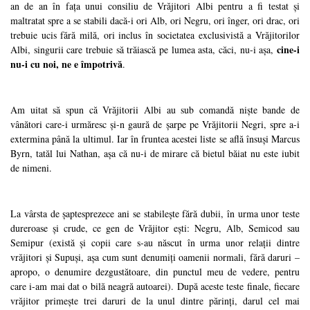
an de an în fața unui consiliu de Vrăjitori Albi pentru a fi testat și
maltratat spre a se stabili dacă-i ori Alb, ori Negru, ori înger, ori drac, ori
trebuie ucis fără milă, ori inclus în societatea exclusivistă a Vrăjitorilor
cine-i
Albi, singurii care trebuie să trăiască pe lumea asta, căci, nu-i așa,
nu-i cu noi, ne e împotrivă
.
Am uitat să spun că Vrăjitorii Albi au sub comandă niște bande de
vânători care-i urmăresc și-n gaură de șarpe pe Vrăjitorii Negri, spre a-i
extermina până la ultimul. Iar în fruntea acestei liste se află însuși Marcus
Byrn, tatăl lui Nathan, așa că nu-i de mirare că bietul băiat nu este iubit
de nimeni.
La vârsta de șaptesprezece ani se stabilește fără dubii, în urma unor teste
dureroase și crude, ce gen de Vrăjitor ești: Negru, Alb, Semicod sau
Semipur (există și copii care s-au născut în urma unor relații dintre
vrăjitori și Supuși, așa cum sunt denumiți oamenii normali, fără daruri –
apropo, o denumire dezgustătoare, din punctul meu de vedere, pentru
care i-am mai dat o bilă neagră autoarei). După aceste teste finale, fiecare
vrăjitor primește trei daruri de la unul dintre părinți, darul cel mai