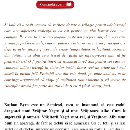
Și iată că a sosit vremea să vorbesc despre o trilogie pentru adolescenți
care are suficientă violență în ea cât pentru un film horror ceva mai
cuminte. Pe copertă scrie recomandat peste paisprezece ani, dar, așa cum
scriam și pe Goodreads, cum ar putea o carte, al cărei erou principal are
deja la activ șaizeci și ceva de crime (majoritatea în legitimă apărare,
dar, totuși...) și abia ce-a trecut de vârsta de șaptesprezece ani, să fie
pentru tineri? O fi pentru tineri cu stomacul tare? Sau pentru cei care au
cunoscut atâta violență la viața lor încât câteva zeci de crime nu-i mai
mișcă în niciun fel? Probabil una din cele două, pe mine unul nu m-ar
convinge argumentul că viața și realitatea sunt violente și că actele de
violență extremă fac parte din traiul de zi cu zi (deși, totuși, fac).
Nathan Byrn este un Semicod, ceea ce înseamnă că este rodul
dragostei unui Vrăjitor Negru și al unei Vrăjitoare Albe. Cum le
sugerează și numele, Vrăjitorii Negri sunt răi, și Vrăjitorii Albi sunt
buni
(în aparență, de fapt ar trebui să se numească Gri cu toții și să lase
astfel de etichetări mincinoase deoparte, căci nu-și au rostul). Familia lui