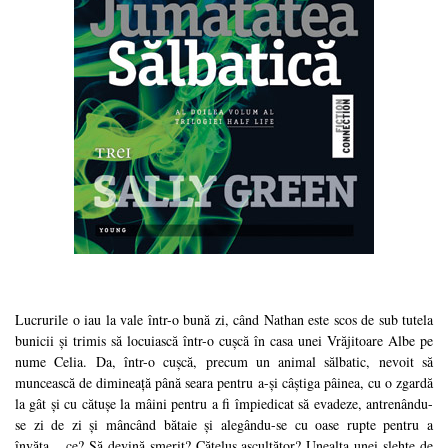
Lucrurile o iau la vale într-o bună zi, când Nathan este scos de sub tutela
bunicii și trimis să locuiască într-o cușcă în casa unei Vrăjitoare Albe pe
nume Celia. Da, într-o cușcă, precum un animal sălbatic, nevoit să
muncească de dimineață până seara pentru a-și câștiga pâinea, cu o zgardă
la gât și cu cătușe la mâini pentru a fi împiedicat să evadeze, antrenându-
se zi de zi și mâncând bătaie și alegându-se cu oase rupte pentru a
învăța... ce? Să devină smerit? Cățeluș ascultător? Unealta unei șlehte de