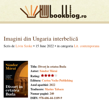
Imagini din Ungaria interbelică
Scris de
Liviu Szoke
• 15 June 2022 • in categoria
Lit. contemporana
Titlu:
Divorț în cetatea Buda
Autor:
Sándor Márai
Rating:
Editura:
Curtea Veche Publishing
Anul aparitiei:
2022
Traducere:
Marius Tabacu
Numar pagini:
240
ISBN:
978-606-44-1109-9