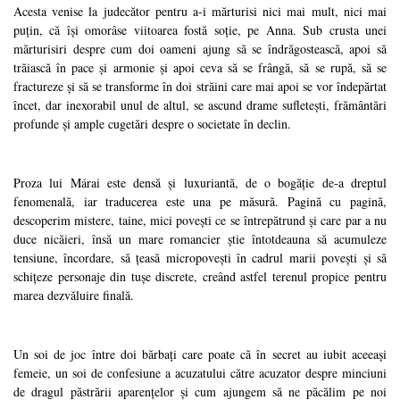
Acesta venise la judecător pentru a-i mărturisi nici mai mult, nici mai
puțin, că își omorâse viitoarea fostă soție, pe Anna. Sub crusta unei
mărturisiri despre cum doi oameni ajung să se îndrăgostească, apoi să
trăiască în pace și armonie și apoi ceva să se frângă, să se rupă, să se
fractureze și să se transforme în doi străini care mai apoi se vor îndepărtat
încet, dar inexorabil unul de altul, se ascund drame sufletești, frământări
profunde și ample cugetări despre o societate în declin.
Proza lui Márai este densă și luxuriantă, de o bogăție de-a dreptul
fenomenală, iar traducerea este una pe măsură. Pagină cu pagină,
descoperim mistere, taine, mici povești ce se întrepătrund și care par a nu
duce nicăieri, însă un mare romancier știe întotdeauna să acumuleze
tensiune, încordare, să țeasă micropovești în cadrul marii povești și să
schițeze personaje din tușe discrete, creând astfel terenul propice pentru
marea dezvăluire finală.
Un soi de joc între doi bărbați care poate că în secret au iubit aceeași
femeie, un soi de confesiune a acuzatului către acuzator despre minciuni
de dragul păstrării aparențelor și cum ajungem să ne păcălim pe noi