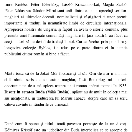
Imre Kertész, Péter Esterházy, László Krasznahorkai, Magda Szabó,
Péter Nádas sau Sándor Márai sunt unii dintre cei mai apreciați scriitori
maghiari ai ultimelor decenii, nominalizați și câștigători ai unor premii
importante și traduși în nenumărate limbi de circulație internațională.
Apropierea noastră de Ungaria și faptul că avem o istorie comună, plus
prezența unei însemnate comunități maghiare în țara noastră, au făcut ca
acești autori să fie destul de traduși la noi. Curtea Veche, prin populara și
longeviva colecție Byblos, i-a adus pe o parte dintre ei în atenția
publicului cititor român și bine a făcut.
Om de aur
Mărturisesc că de la Jókai Mór încoace și al său
n-am mai
citit nimic scris de un autor maghiar, însă Bookblog mi-a oferit
oportunitatea de-a mă apleca asupra unui roman apărut tocmai în 1935,
Divorț în cetatea Buda
(Válás Budán), apărut nu de mult în colecția mai
sus menționată, în traducerea lui Marius Tabacu, despre care am să scriu
câteva cuvinte în rândurile ce urmează.
După cum îi spune și titlul, toată povestea pornește de la un divorț.
Kőmives Kristóf este un judecător din Buda interbelică ce se apropie de