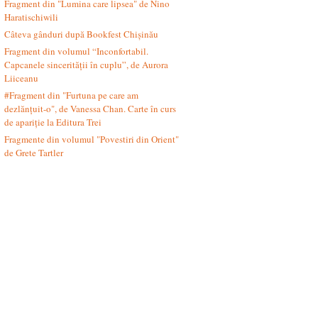
Fragment din "Lumina care lipsea" de Nino
Haratischiwili
Câteva gânduri după Bookfest Chișinău
Fragment din volumul “Inconfortabil.
Capcanele sincerității în cuplu”, de Aurora
Liiceanu
#Fragment din "Furtuna pe care am
dezlănțuit-o", de Vanessa Chan. Carte în curs
de apariție la Editura Trei
Fragmente din volumul "Povestiri din Orient"
de Grete Tartler