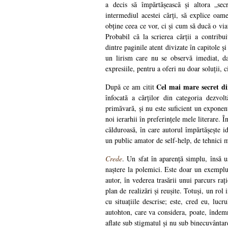
a decis să împărtășească și altora „sec
intermediul acestei cărți, să explice oam
obține ceea ce vor, ci și cum să ducă o via
Probabil că la scrierea cărții a contribu
dintre paginile atent divizate în capitole și
un lirism care nu se observă imediat, da
expresiile, pentru a oferi nu doar soluții, ci
Cel mai mare secret di
După ce am citit
înfocată a cărților din categoria dezvol
primăvară, și nu este suficient un exponent
noi ierarhii în preferințele mele literare. 
călduroasă, în care autorul împărtășește id
un public amator de self-help, de tehnici m
Crede
. Un sfat în aparență simplu, însă u
naștere la polemici. Este doar un exemplu 
autor, în vederea trasării unui parcurs raț
plan de realizări și reușite. Totuși, un rol 
cu situațiile descrise; este, cred eu, lucr
autohton, care va considera, poate, îndem
aflate sub stigmatul și nu sub binecuvânt