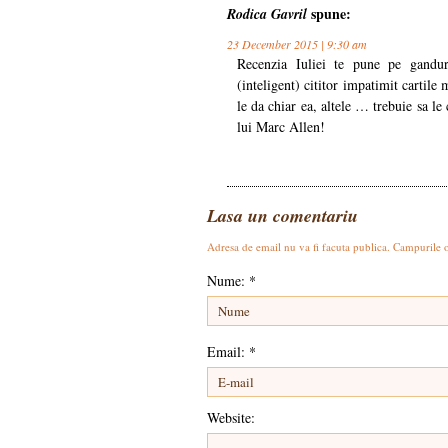
spune:
Rodica Gavril
23 December 2015 | 9:30 am
Recenzia Iuliei te pune pe gandur
(inteligent) cititor impatimit cartile
le da chiar ea, altele … trebuie sa le
lui Marc Allen!
Lasa un comentariu
Adresa de email nu va fi facuta publica. Campurile 
Nume:
*
Email:
*
Website: