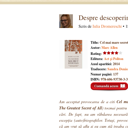
Despre descoperir
Scris de
Iulia Dromereschi
• 1
Titlu:
Cel mai mare secret
Autor:
Marc Allen
Rating:
Editura:
Act și Politon
Anul aparitiei:
2014
Traducere:
Sandra Denis
Numar pagini:
137
ISBN:
978-606-93730-3-3
Am acceptat provocarea de a citi
Cel ma
The Greatest Secret of All
) tocmai pentru 
cări. De fapt, nu am răbdarea necesară 
excepția (auto)biografiilor. Totuși, provo
că am vrut să aflu și eu cum stă treaba c