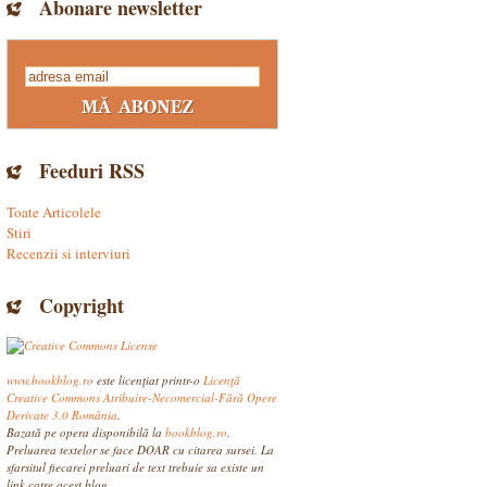
Abonare newsletter
Feeduri RSS
Toate Articolele
Stiri
Recenzii si interviuri
Copyright
www.bookblog.ro
este licenţiat printr-o
Licenţă
Creative Commons Atribuire-Necomercial-Fără Opere
Derivate 3.0 România
.
Bazată pe opera disponibilă la
bookblog.ro
.
Preluarea textelor se face DOAR cu citarea sursei. La
sfarsitul fiecarei preluari de text trebuie sa existe un
link catre acest blog.