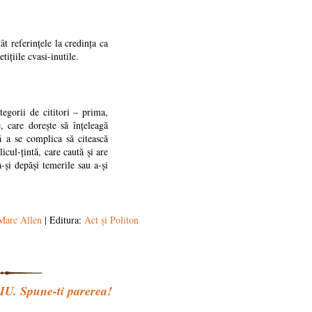
ât referințele la credința ca
etițiile cvasi-inutile.
egorii de cititori – prima,
, care dorește să înțeleagă
ă a se complica să citească
icul-țintă, care caută și are
-și depăși temerile sau a-și
Marc Allen
| Editura:
Act și Politon
 Spune-ti parerea!