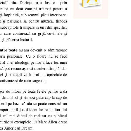
retul” său. Dorința sa a fost ca, prin
enilor nu doar cum să trăiască pentru a
ță împlinită, sub semnul păcii interioare.
it și pasiunea sa pentru muzică, fiindcă
 subcapitole transpare și un ritm specific,
r care conturează cu grijă cuvintele și
 și plăcerea lecturii.
ntre toate
nu am devenit o admiratoare
tării personale. Cu o floare nu se face
 al unei ideologii pentru a face loc unei
Însă pot recunoaște că maniera simplă, dar
ei și strategii va fi profund apreciate de
otivante și de auto-sugestie.
șor de întors pe toate fețele pentru a da
de analiză și sinteză puse cap la cap de
ional pe baza căruia se poate construi un
important îl joacă identificarea cititorului
ul cel mai dificil de realizat cu publicul
nurile și exemplele lui Marc Allen drept
area American Dream.