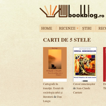
HOME
RECENZII
ȘTIRI
REC
CARTI DE 5 STELE
Cartografii în
Cercul mincinoşilor
Do
tranziţie. Eseuri de
de
Jean-Claude
T
sociologia artei şi
Carriere
literaturii
de
Dan
Lungu