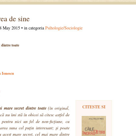
ea de sine
8 May 2015 • in categoria
Psihologie/Sociologie
 dintre toate
s Ionescu
CITESTE SI
i mare secret dintre toate
(în original,
că nu îmi stă în obicei să citesc astfel de
pentru nici un fel de non-ficțiune, cu
carea suna cel puțin interesant; și poate
u acest mare secret, cel mai mare dintre