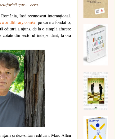
etaforică spre... ceva.
 România, însă recunoscut internațional.
wworldlibrary.com/#
, pe care a fondat-o,
tă editură a ajuns, de la o simplă afacere
e cotate din sectorul independent, la ora
nțării și dezvoltării editurii, Marc Allen