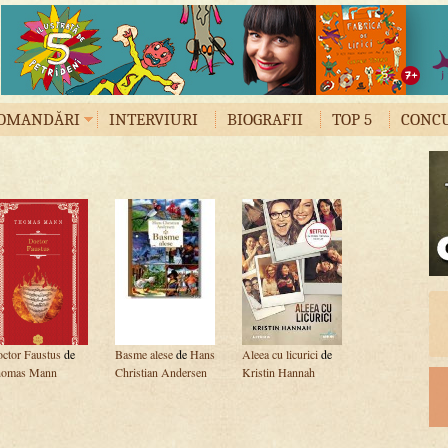
OMANDĂRI
INTERVIURI
BIOGRAFII
TOP 5
CONC
ctor Faustus
de
Basme alese
de
Hans
Aleea cu licurici
de
homas Mann
Christian Andersen
Kristin Hannah