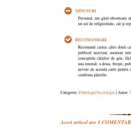
MINUSURI
Personal, am găsit obositoare at
un soi de religiozitate, cât și rep
RECOMANDARI
Recomand cartea către două cat
publicul neavizat, asemeni mie
conceptele cărților de gen, făr
una imensă; a doua, firește, publ
nevoie de această carte pentru a
confirma părerile.
Categorie:
Psihologie/Sociologie
| Autor:
Acest articol are
1
COMENTARIU.