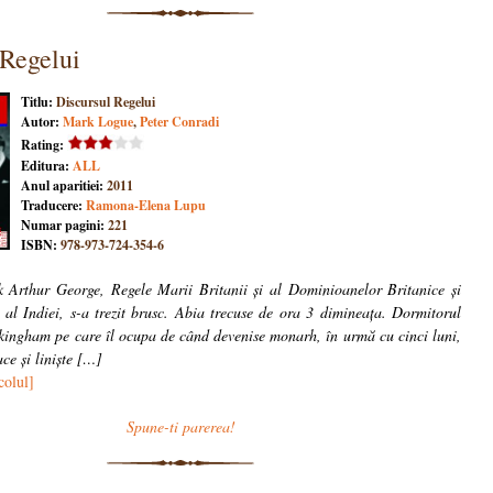
 Regelui
Titlu:
Discursul Regelui
Autor:
Mark Logue
,
Peter Conradi
Rating:
Editura:
ALL
Anul aparitiei:
2011
Traducere:
Ramona-Elena Lupu
Numar pagini:
221
ISBN:
978-973-724-354-6
k Arthur George, Regele Marii Britanii și al Dominioanelor Britanice și
 al Indiei, s-a trezit brusc. Abia trecuse de ora 3 dimineața. Dormitorul
kingham pe care îl ocupa de când devenise monarh, în urmă cu cinci luni,
ce și liniște […]
colul]
Spune-ti parerea!