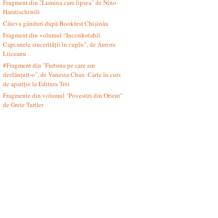
Fragment din "Lumina care lipsea" de Nino
Haratischiwili
Câteva gânduri după Bookfest Chișinău
Fragment din volumul “Inconfortabil.
Capcanele sincerității în cuplu”, de Aurora
Liiceanu
#Fragment din "Furtuna pe care am
dezlănțuit-o", de Vanessa Chan. Carte în curs
de apariție la Editura Trei
Fragmente din volumul "Povestiri din Orient"
de Grete Tartler