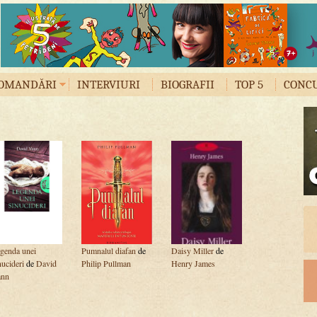
OMANDĂRI
INTERVIURI
BIOGRAFII
TOP 5
CONC
genda unei
Pumnalul diafan
de
Daisy Miller
de
nucideri
de
David
Philip Pullman
Henry James
ann