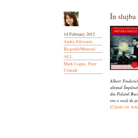
În slujba
14 February 2012
Andra Silivestru
Biografii/Memorii
ALL
Mark Logue
,
Peter
Conradi
Albert Frederic
ultimul Împărat
din Palatul Buc
era o oază de pa
[Citeste tot Arti