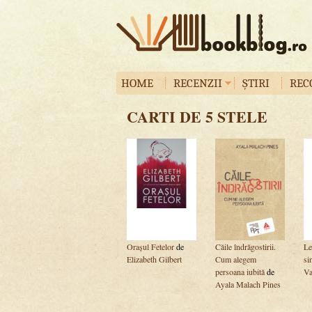
HOME
RECENZII
ȘTIRI
REC
CARTI DE 5 STELE
Orașul Fetelor
de
Căile îndrăgostirii.
Le
Elizabeth Gilbert
Cum alegem
si
persoana iubită
de
V
Ayala Malach Pines