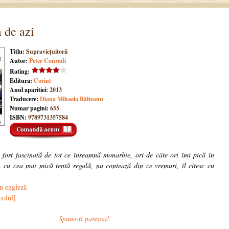
 de azi
Titlu:
Supraviețuitorii
Autor:
Peter Conradi
Rating:
Editura:
Corint
Anul aparitiei:
2013
Traducere:
Diana Mihaela Bălteanu
Numar pagini:
655
ISBN:
9789731357584
fost fascinată de tot ce înseamnă monarhie, ori de câte ori îmi pică în
cu cea mai mică tentă regală, nu contează din ce vremuri, îl citesc cu
în engleză
colul]
Spune-ti parerea!