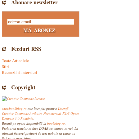
Abonare newsletter
Feeduri RSS
Toate Articolele
Stiri
Recenzii si interviuri
Copyright
www.bookblog.ro
este licenţiat printr-o
Licenţă
Creative Commons Atribuire-Necomercial-Fără Opere
Derivate 3.0 România
.
Bazată pe opera disponibilă la
bookblog.ro
.
Preluarea textelor se face DOAR cu citarea sursei. La
sfarsitul fiecarei preluari de text trebuie sa existe un
link catre acest blog.