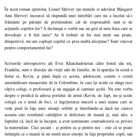
În acest roman epistolar, Lionel Shriver (pe numele ei adevărat Margaret
Ann Shriver) încearcă să răspundă unei întrebări care nu a încetat să-i
frământe pe părinţii de pretutindeni: cât de responsabili sunt ei de
acţiunile copiilor lor? A declanşat o vorbă sau un gest al meu fiara care se
dovedeşte a fi fiul meu? Ar fi trebuit să fiu mai atent sau poate,
dimpotrivă, mi-am copleşit copilul cu prea multă afecţiune? Sunt vinovat
pentru comportamentul lui?
Scrisorile introspective ale Evei Khatchadourian către fostul său soţ,
Franklin, sunt o disecţie ale vieţii sale de familie, de la apariţia în scenă a
fiului ei, Kevin, şi până după ce acesta, adolescent, comite o crimă
asemănătoare masacrului de la Colombine, în care îşi ucide cu sânge rece
câţiva colegi, o profesoară şi un angajat al cantinei şcolii. Nu este vorba
despre o predică la adresa portului de armă (Kevin, de fapt, nu-şi ucide
colegii cu o armă de foc), ci îngrijorarea sinceră a unei mame care se
vede pusă în faţa unei situaţii oribile şi întrebându-se dacă nu cumva
aceasta este rezultatul calităţilor ei deficitare de mamă şi, mai ales, a
faptului că, încă de la început, a avut sentimente contradictorii cu privire
la maternitate. Căci şocant - şi pentru ea şi pentru noi - este că se poate
întâmpla ca o mamă să nu simtă nicio emoţie în faţa propriului copil, sau