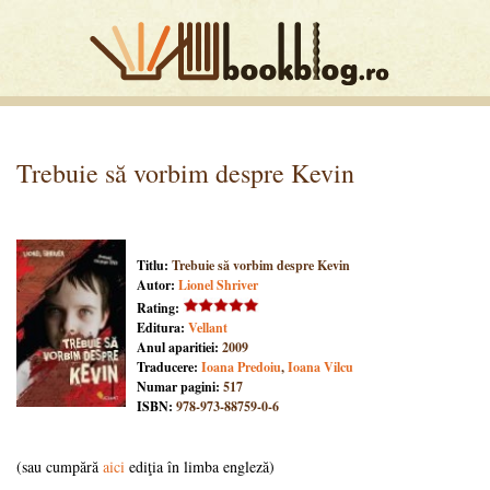
Trebuie să vorbim despre Kevin
Titlu:
Trebuie să vorbim despre Kevin
Autor:
Lionel Shriver
Rating:
Editura:
Vellant
Anul aparitiei:
2009
Traducere:
Ioana Predoiu
,
Ioana Vilcu
Numar pagini:
517
ISBN:
978-973-88759-0-6
(sau cumpără
aici
ediţia în limba engleză)