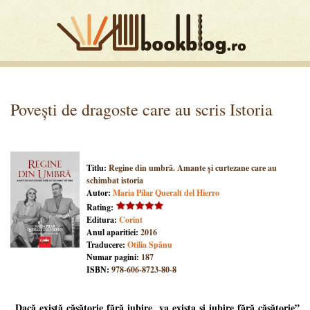
Povești de dragoste care au scris Istoria
Titlu:
Regine din umbră. Amante și curtezane care au
schimbat istoria
Autor:
Maria Pilar Queralt del Hierro
Rating:
Editura:
Corint
Anul aparitiei:
2016
Traducere:
Otilia Spânu
Numar pagini:
187
ISBN:
978-606-8723-80-8
„
Dacă există căsătorie fără iubire, va exista și iubire fără căsătorie
”