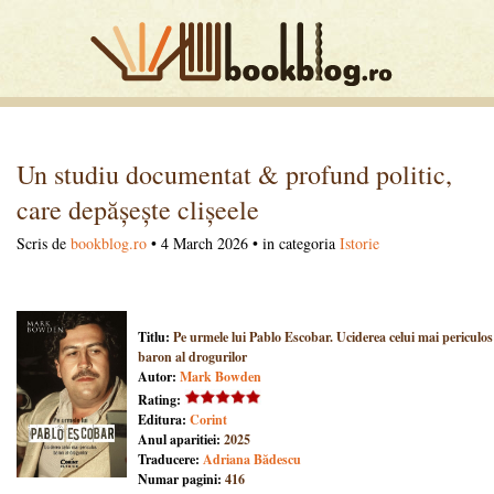
Un studiu documentat & profund politic,
care depășește clișeele
Scris de
bookblog.ro
• 4 March 2026 • in categoria
Istorie
Titlu:
Pe urmele lui Pablo Escobar. Uciderea celui mai periculos
baron al drogurilor
Autor:
Mark Bowden
Rating:
Editura:
Corint
Anul aparitiei:
2025
Traducere:
Adriana Bădescu
Numar pagini:
416