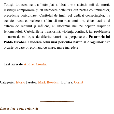
Totuși, tot ceea ce s-a întâmplat a lăsat urme adânci: mii de morți,
instituții compromise și cu încredere deficitară din partea columbienilor,
precedente periculoase. Capitolul de final, cel dedicat consecințelor, nu
trebuie trecut cu vederea; aflăm că moartea unui om, chiar dacă unul
extrem de renumit și influent, nu înseamnă nici pe departe dispariția
fenomenului. Cartelurile se transformă, violența continuă, iar problemele
Pe urmele lui
- enorm de multe, și de diferite naturi - se perpetuează.
Pablo Escobar. Uciderea celui mai periculos baron al drogurilor
este
o carte pe care o recomand cu mare, mare încredere!
Text scris de
Andrei Cioată
.
Categorie:
Istorie
| Autor:
Mark Bowden
| Editura:
Corint
Lasa un comentariu