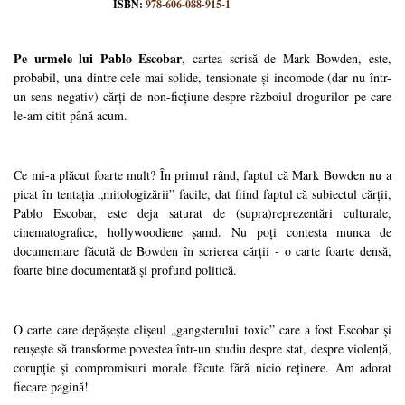
ISBN:
978-606-088-915-1
Pe urmele lui Pablo Escobar
, cartea scrisă de Mark Bowden, este,
probabil, una dintre cele mai solide, tensionate și incomode (dar nu într-
un sens negativ) cărți de non-ficțiune despre războiul drogurilor pe care
le-am citit până acum.
Ce mi-a plăcut foarte mult? În primul rând, faptul că Mark Bowden nu a
picat în tentația „mitologizării” facile, dat fiind faptul că subiectul cărții,
Pablo Escobar, este deja saturat de (supra)reprezentări culturale,
cinematografice, hollywoodiene șamd. Nu poți contesta munca de
documentare făcută de Bowden în scrierea cărții - o carte foarte densă,
foarte bine documentată și profund politică.
O carte care depășește clișeul „gangsterului toxic” care a fost Escobar și
reușește să transforme povestea într-un studiu despre stat, despre violență,
corupție și compromisuri morale făcute fără nicio reținere. Am adorat
fiecare pagină!