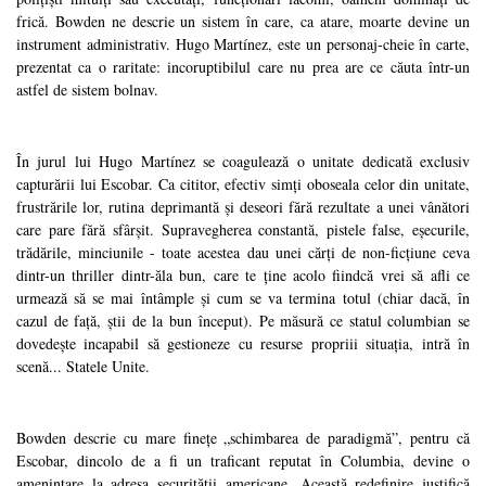
frică. Bowden ne descrie un sistem în care, ca atare, moarte devine un
instrument administrativ. Hugo Martínez, este un personaj-cheie în carte,
prezentat ca o raritate: incoruptibilul care nu prea are ce căuta într-un
astfel de sistem bolnav.
În jurul lui Hugo Martínez se coagulează o unitate dedicată exclusiv
capturării lui Escobar. Ca cititor, efectiv simți oboseala celor din unitate,
frustrările lor, rutina deprimantă și deseori fără rezultate a unei vânători
care pare fără sfârșit. Supravegherea constantă, pistele false, eșecurile,
trădările, minciunile - toate acestea dau unei cărți de non-ficțiune ceva
dintr-un thriller dintr-ăla bun, care te ține acolo fiindcă vrei să afli ce
urmează să se mai întâmple și cum se va termina totul (chiar dacă, în
cazul de față, știi de la bun început). Pe măsură ce statul columbian se
dovedește incapabil să gestioneze cu resurse propriii situația, intră în
scenă... Statele Unite.
Bowden descrie cu mare finețe „schimbarea de paradigmă”, pentru că
Escobar, dincolo de a fi un traficant reputat în Columbia, devine o
amenințare la adresa securității americane. Această redefinire justifică