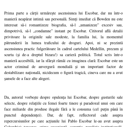
Prima parte a cărții urmărește ascensiunea lui Escobar, dar nu într-o
manieră neapărat intimă sau personală. Simți imediat că Bowden nu este
interesat să-i romantizeze biografia, să-l „umanizeze” excesiv sau,
dimpotrivă, să-l „condamne” instant pe Escobar. Cititorul află detalii
privitoare la originile sale modeste, la familia lui, la momentul
pătrunderii în lumea traficului de droguri. Apoi, ni se prezintă
ascensiunea practic fulgerătoare în cadrul cartelului Medellín, precum și
scurta (și de-a dreptul bizara!) sa carieră politică. Totul scris într-o
manieră accesibilă, iar la sfârșit rămâi cu imaginea clară: Escobar este un
actor criminal de anvergură mondială și un important factor de
destabilizare națională, nicidecum o figură tragică, cineva care nu a avut
șansele de a face alte alegeri.
Da, autorul vorbește despre opulența lui Escobar, despre gusturile sale
selecte, despre relațiile cu femei foarte tinere și paradoxul unui om care
face miliarde din produse ilegale fără a le consuma (cel puțin până în
punctul dependenței). Dar, de fapt, reflectorul cade asupra
repercursiunilor pe care acțiunile lui Pablo Escobar le-au avut asupra
Columbiei: teroarea, crima organizată, corupția, paralizia instituțională,