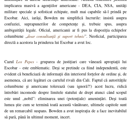
implicarea masivă a agențiilor americane - DEA, CIA, NSA, unități
militare speciale și sofisticat echipate, mult mai capabile să-l prindă pe
Escobar. Aici, iarăși, Bowden nu simplifică lucrurile: insistă asupra
confuziei, suprapunerilor de competențe și, trebuie spus, asupra
ambiguității legale. Oficial, americanii ar fi pus la dispoziția echipelor
columbiene „
doar consultanță și suport tehnic
”. Neoficial, participarea
directă a acestora la prinderea lui Escobar a avut loc.
Cazul
Los Pepes
- gruparea de justițiari care vânează apropiații lui
Escobar - este emblematic. Deși se pretinde ca fiind independentă, este
evident că beneficiază de informații din interiorul forțelor de ordine și, de
asemenea, că are legături cu cartelul rivali din Cali. Faptul că autoritățile
columbiene și americane tolerează (sau ignoră?!) acest lucru, ridică
întrebări incomode despre limitele statului de drept atunci când scopul
este unul „nobil”: eliminarea unei (potențiale) amenințări. Deși toată
lumea știe cum se termină toată această vânătoare, ultimele capitole sunt
de un remarcabil suspans. Bowden a avut inspirația de a face inevitabilul
să pară, până în ultimul moment, incert.