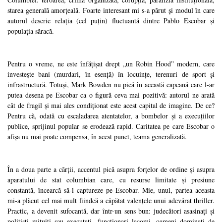
starea generală amorțeală. Foarte interesant mi s-a părut și modul în care
autorul descrie relația (cel puțin) fluctuantă dintre Pablo Escobar și
populația săracă.
Pentru o vreme, ne este înfățișat drept „un Robin Hood” modern, care
investește bani (murdari, în esență) în locuințe, terenuri de sport și
infrastructură. Totuși, Mark Bowden nu pică în această capcană care l-ar
putea desena pe Escobar ca o figură ceva mai pozitivă: autorul ne arată
cât de fragil și mai ales condiționat este acest capital de imagine. De ce?
Pentru că, odată cu escaladarea atentatelor, a bombelor și a execuțiilor
publice, sprijinul popular se erodează rapid. Caritatea pe care Escobar o
afișa nu mai poate compensa, în acest punct, teama generalizată.
În a doua parte a cărții, accentul pică asupra forțelor de ordine și asupra
aparatului de stat columbian care, cu resurse limitate și presiune
constantă, încearcă să-l captureze pe Escobar. Mie, unul, partea aceasta
mi-a plăcut cel mai mult fiindcă a căpătat valențele unui adevărat thriller.
Practic, a devenit sufocantă, dar într-un sens bun: judecători asasinați și
polițiști mituiți sau executați, funcționari lacomi, oameni dominați de