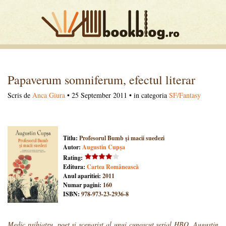
Papaverum somniferum, efectul literar
Scris de
Anca Giura
• 25 September 2011 • in categoria
SF/Fantasy
Titlu:
Profesorul Bumb şi macii suedezi
Autor:
Augustin Cupşa
Rating:
Editura:
Cartea Românească
Anul aparitiei:
2011
Numar pagini:
160
ISBN:
978-973-23-2936-8
Medic psihiatru, poet şi scenarist al unui cunoscut serial HBO, Augustin