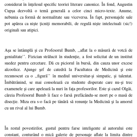
considerat în înțelesul specific teoriei literare canonice. În fond, Augustin
Cupșa dezvoltă o temă generală a celor cinci micro-texte. Anume,
nebunia ca formă de normalitate sau viceversa. În fapt, personajele sale
pot apărea ca niște țicniți memorabili, de regulă niște intelectuali (sic!)
originali sau atipici.
Aşa se întâmplă şi cu Profesorul Bumb, ,,aflat la o măsură de votcă de
genialitate’’. Fizician strălucit în studenție, a fost solicitat de un institut
suedez pentru cercetare. Dă cu piciorul în bursă, din cauza unor excese
alcoolice. Ajunge şef de catedră la Facultatea de Medicină şi este
recunoscut ca o ,,figură’’ în mediul universitar-şi simpatic, şi talentat.
Îmbătrânind, se mai consolează cu studente disperate care nu-şi trec
examenele şi care apelează la nuri în fața profesorilor. Este şi cazul Olgăi,
căreia Profesorul Bumb îi face o farsă prefăcându-se mort pe o masă de
disecție. Miza era s-o facă pe tânără să renunțe la Medicină şi la amorul
cu un rival al lui Bumb.
În restul povestirilor, gustul pentru farse inteligente al autorului este
constant, conturând o mică galerie de personaje aflate la limita dintre