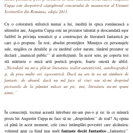
Cupşa este deopotrivă câștigătorul concursului de manuscrise al Uniunii
Scriitorilor din România, ediţia 2011.
Cu o coloratură stilistică numai a lui, inedită în epica românească a
ultimilor ani, Augustin Cupşa este un prozator talentat şi deocamdată uşor
failibil în privinţa tematicii şi a construcţiei de literatură fantastică pe
care şi-o propune. În rest, absolut promiţător. Minuţios cu personajele
sale, migălos cu detaliile şi cu ineditul celor narate, tânărul prozator se
declară ,,inamicul public’’ al autoficţiunii. În acest sens, pe coperta trei
stă mărturie o mică artă poetică proprie, foarte onestă de altfel.
,,Niciodată nu mi-a plăcut literatura realist-autenticistă, autobiografică
şi, de prea multe ori, egocentrică. Dacă nu are în ea un sâmbure de
fantastc, de absurd, dacă nu mă face să visez sau să-mi desprind
picioarele de la pământ măcar un pic, mie, literatura nu-mi spune
nimic.’’
În consecință, tocmai această întrebare mi-am pus-o şi eu: în ce măsură
proza lui Augustin Cupşa ne face să ne ,,desprindem’’ de real? Aş opina
că până în acest moment, cele cinci întâmplări-povestiri care alcătuiesc
fantaste decât fantastice
volumul apar ca fiind mai mult
-,,fantastice’’