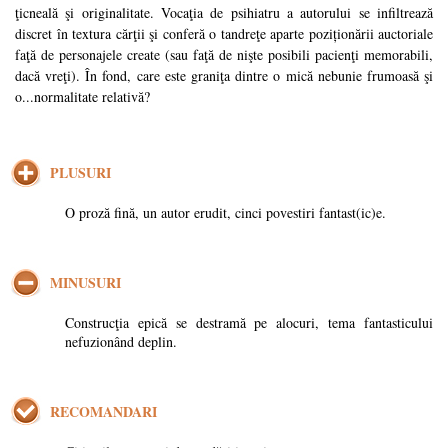
ţicneală şi originalitate. Vocaţia de psihiatru a autorului se infiltrează
discret în textura cărţii şi conferă o tandreţe aparte poziționării auctoriale
faţă de personajele create (sau faţă de nişte posibili pacienţi memorabili,
dacă vreţi). În fond, care este graniţa dintre o mică nebunie frumoasă şi
o...normalitate relativă?
PLUSURI
O proză fină, un autor erudit, cinci povestiri fantast(ic)e.
MINUSURI
Construcţia epică se destramă pe alocuri, tema fantasticului
nefuzionând deplin.
RECOMANDARI