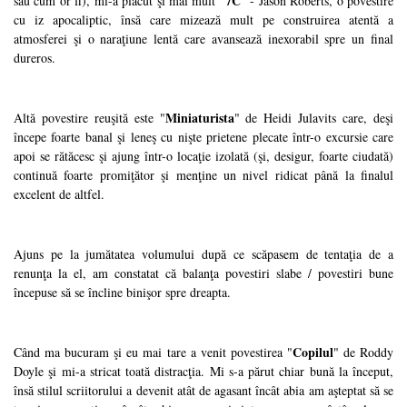
7C
sau cum or fi), mi-a plăcut şi mai mult "
" - Jason Roberts, o povestire
cu iz apocaliptic, însă care mizează mult pe construirea atentă a
atmosferei şi o naraţiune lentă care avansează inexorabil spre un final
dureros.
Miniaturista
Altă povestire reuşită este "
" de Heidi Julavits care, deşi
începe foarte banal şi leneş cu nişte prietene plecate într-o excursie care
apoi se rătăcesc şi ajung într-o locaţie izolată (şi, desigur, foarte ciudată)
continuă foarte promiţător şi menţine un nivel ridicat până la finalul
excelent de altfel.
Ajuns pe la jumătatea volumului după ce scăpasem de tentaţia de a
renunţa la el, am constatat că balanţa povestiri slabe / povestiri bune
începuse să se încline binişor spre dreapta.
Copilul
Când ma bucuram şi eu mai tare a venit povestirea "
" de Roddy
Doyle şi mi-a stricat toată distracţia. Mi s-a părut chiar bună la început,
însă stilul scriitorului a devenit atât de agasant încât abia am aşteptat să se