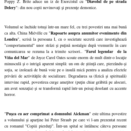
Diavolul de pe strada
Poppy Z. Brite aduce un iz de Exorcistul cu "
Delery
": din nou copii nevinovaţi şi prezenţe demonice.
Volumul se închide totuşi într-un mare fel, cu trei povestiri una mai bună
Rapoarte asupra anumitor evenimente din
ca alta. China Miéville cu "
Londra
", scrisă la persoana I, cu o societate secretă care investighează
"comportamentul" unor străzi şi puţină nostalgie după vremurile în care
Farul legendar de la
comunicarea se rezuma la a trimite scrisori.. "
Viña del Mar
" de Joyce Carol Oates scoate enorm de mult dintr-o locaţie
minusculă şi o intrigă aparent simplă: un om de ştiinţă care, pierzându-şi
soţia, se izolează de bună voie pe o insulă mică pentru a analiza efectele
privării de activităţile de socializare. Degradarea sa (fizică şi spirituală)
intervine rapid, povestirea curge ameţitor (puţin chiar grăbită pe alocuri,
am avut senzaţia) şi se transformă rapid într-un peisaj desolant cu accente
horror.
Puşca cu aer comprimat a domnului Aickman
"
" este ultima povestire
a volumului şi aparţine lui Peter Straub pe care vi l-am prezentat recent
cu romanul "Copiii pierduţi". Într-un spital se întâlnesc câteva persoane