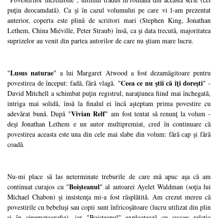
puţin deocamdată). Ca şi în cazul volumului pe care vi l-am prezentat
anterior, coperta este plină de scriitori mari (Stephen King, Jonathan
Lethem, China Miéville, Peter Straub) însă, ca şi data trecută, majoritatea
suprizelor au venit din partea autorilor de care nu ştiam mare lucru.
Lusus naturae
"
" a lui Margaret Atwood a fost dezamăgitoare pentru
Ceea ce nu ştii că îţi doreşti
povestirea de început: fadă, fără vlagă. "
" -
David Mitchell a schimbat puţin registrul, naraţiunea fiind mai închegată,
intriga mai solidă, însă la finalul ei încă aşteptam prima povestire cu
Vivian Relf
adevărat bună. După "
" am fost tentat să renunţ la volum -
deşi Jonathan Lethem e un autor multipremiat, cred în continuare că
povestirea aceasta este una din cele mai slabe din volum: fără cap şi fără
coadă.
Nu-mi place să las neterminate treburile de care mă apuc aşa că am
Boişteanul
continuat curajos cu "
" al autoarei Ayelet Waldman (soţia lui
Michael Chabon) şi insistenţa mi-a fost răsplătită. Am crezut mereu că
povestirile cu bebeluşi sau copii sunt înfricoşătoare (lucru utilizat din plin
şi în cinematografie), iar "Boişteanul" exploatează cu succes relaţia