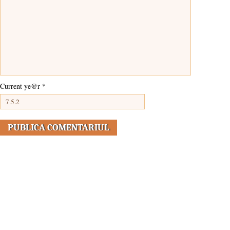
Current ye@r
*