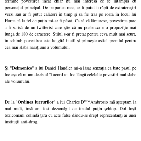
termine povestirea încât chiar nu mai interesa ce se întâmpla cu
personajul principal. De pe partea mea, ar fi putut fi răpit de extratereştri
verzi sau ar fi putut călători în timp şi să fie tras pe roată în locul lui
Horea că la fel de puţin mi-ar fi păsat. Ca să vă lămuresc, povestirea pare
a fi scrisă de un twitterist care ştie că nu poate scrie o propoziţie mai
lungă de 180 de caractere. Stilul s-ar fi pretat pentru ceva mult mai scurt,
în schimb povestirea este lungită inutil şi primeşte astfel premiul pentru
cea mai slabă naraţiune a volumului.
Delmonico
Şi "
" a lui Daniel Handler mi-a lăsat senzaţia ca bate pasul pe
loc aşa că m-am decis să îi acord un loc lângă celelalte povestiri mai slabe
ale volumului.
Ordinea lucrurilor
De la "
" a lui Charles D"™Ambrosio mă aşteptam la
mai mult, însă am fost dezamăgit de finalul puţin şchiop. Doi foşti
toxicomani colindă ţara cu acte false dându-se drept reprezentanţi ai unei
instituţii anti-drog.