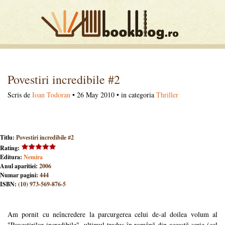
Povestiri incredibile #2
Scris de
Ioan Todoran
• 26 May 2010 • in categoria
Thriller
Titlu:
Povestiri incredibile #2
Rating:
Editura:
Nemira
Anul aparitiei:
2006
Numar pagini:
444
ISBN:
(10) 973-569-876-5
Am pornit cu neîncredere la parcurgerea celui de-al doilea volum al
"Povestirilor incredibile", ultimul tradus în română din această serie (cel