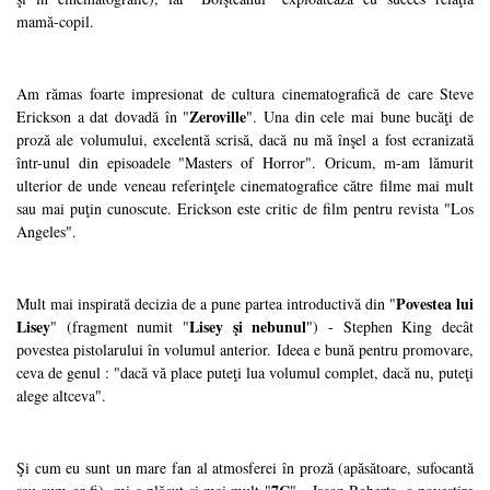
mamă-copil.
Am rămas foarte impresionat de cultura cinematografică de care Steve
Zeroville
Erickson a dat dovadă în "
". Una din cele mai bune bucăţi de
proză ale volumului, excelentă scrisă, dacă nu mă înşel a fost ecranizată
într-unul din episoadele "Masters of Horror". Oricum, m-am lămurit
ulterior de unde veneau referinţele cinematografice către filme mai mult
sau mai puţin cunoscute. Erickson este critic de film pentru revista "Los
Angeles".
Povestea lui
Mult mai inspirată decizia de a pune partea introductivă din "
Lisey
Lisey şi nebunul
" (fragment numit "
") - Stephen King decât
povestea pistolarului în volumul anterior. Ideea e bună pentru promovare,
ceva de genul : "dacă vă place puteţi lua volumul complet, dacă nu, puteţi
alege altceva".
Şi cum eu sunt un mare fan al atmosferei în proză (apăsătoare, sufocantă