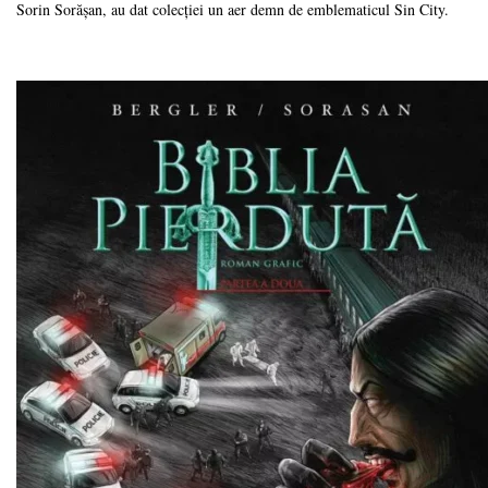
Sorin Sorășan, au dat colecției un aer demn de emblematicul Sin City.