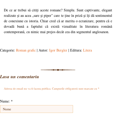
De ce ar trebui să citiți aceste romane? Simplu. Sunt captivante, elegant
realizate și au acea „sare și piper” care te ține în priză și îți dă sentimentul
de conexiune cu istoria. Chiar cred că ar merita o ecranizare, pentru că e
dovadă bună a faptului că există vizualitate în literatura română
contemporană, cu nimic mai prejos decât cea din segmentul anglosaxon.
Categorie:
Roman grafic
| Autor:
Igor Bergler
| Editura:
Litera
Lasa un comentariu
Adresa de email nu va fi facuta publica. Campurile obligatorii sunt marcate cu
*
Nume:
*