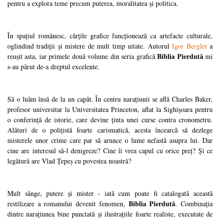
pentru a explora teme precum puterea, moralitatea și politica.
În spațiul românesc, cărțile grafice funcționează ca artefacte culturale,
oglindind tradiții și mistere de mult timp uitate.
Autorul
Igor Bergler
a
Biblia Pierdută
reușit asta, iar primele două volume din seria grafică
mi
s-au părut de-a dreptul excelente.
Să o luăm însă de la un capăt. În centru narațiunii se află Charles Baker,
profesor universitar
la Universitatea Princeton, aflat la Sighișoara pentru
o conferință de istorie, care devine ținta unei curse contra cronometru.
Alături de o polițistă foarte carismatică, acesta încearcă să dezlege
misterele unor crime care par să arunce o lume nefastă asupra lui. Dar
cine are interesul să-l denigreze? Cine îi vrea capul cu orice preț? Și ce
legătură are Vlad Țepeș cu povestea noastră?
Mult sânge, putere și mister - iată cum poate fi catalogată această
Biblia Pierdută
restilizare a romanului devenit fenomen,
. Combinația
dintre narațiunea bine punctată și ilustrațiile foarte realiste, executate de