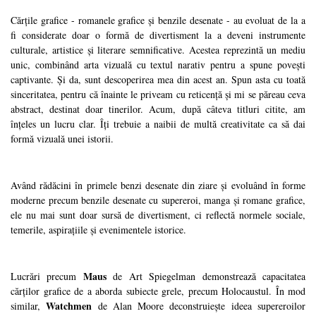
Cărțile grafice - romanele grafice și benzile desenate - au evoluat de la a
fi considerate doar o formă de divertisment la a deveni instrumente
culturale, artistice și literare semnificative. Acestea reprezintă un mediu
unic, combinând arta vizuală cu textul narativ pentru a spune povești
captivante.
Și da, sunt descoperirea mea din acest an. Spun asta cu toată
sinceritatea, pentru că înainte le priveam cu reticență și mi se păreau ceva
abstract, destinat doar tinerilor. Acum, după câteva titluri citite, am
înțeles un lucru clar. Îți trebuie a naibii de multă creativitate ca să dai
formă vizuală unei istorii.
Având rădăcini în primele benzi desenate din ziare și evoluând în forme
moderne precum benzile desenate cu supereroi, manga și romane grafice,
ele nu mai sunt doar sursă de divertisment, ci reflectă normele sociale,
temerile, aspirațiile și evenimentele istorice.
Maus
Lucrări precum
de Art Spiegelman demonstrează capacitatea
cărților grafice de a aborda subiecte grele, precum Holocaustul. În mod
Watchmen
similar,
de Alan Moore deconstruiește ideea supereroilor