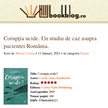
Corupția ucide. Un studiu de caz asupra
pacientei România.
Scris de
Moisei Corina
• 11 January 2021 • in categoria
Eseuri
Titlu:
Corupția ucide?
Autor:
Coord. Oana Zamfirache
Rating:
Editura:
Curtea Veche Publishing
Anul aparitiei:
2019
Numar pagini:
160
ISBN:
9786064404213