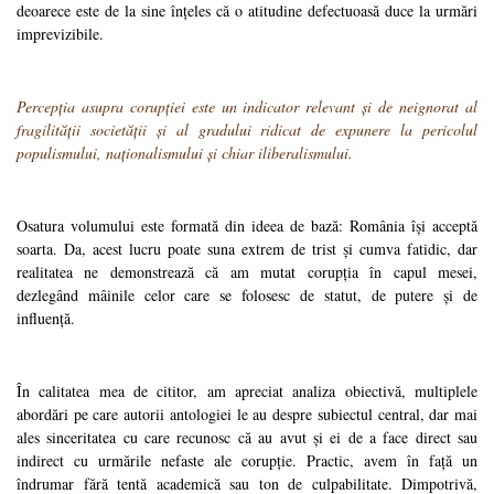
deoarece este de la sine înțeles că o atitudine defectuoasă duce la urmări
imprevizibile.
Percepția asupra corupției este un indicator relevant și de neignorat al
fragilității societății și al gradului ridicat de expunere la pericolul
populismului, naționalismului și chiar iliberalismului.
Osatura volumului este formată din ideea de bază: România își acceptă
soarta. Da, acest lucru poate suna extrem de trist și cumva fatidic, dar
realitatea ne demonstrează că am mutat corupția în capul mesei,
dezlegând mâinile celor care se folosesc de statut, de putere și de
influență.
În calitatea mea de cititor, am apreciat analiza obiectivă, multiplele
abordări pe care autorii antologiei le au despre subiectul central, dar mai
ales sinceritatea cu care recunosc că au avut și ei de a face direct sau
indirect cu urmările nefaste ale corupție. Practic, avem în față un
îndrumar fără tentă academică sau ton de culpabilitate. Dimpotrivă,