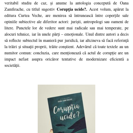
veritabil studiu de caz, și anume la antologia concepută de Oana
Corupția ucide?.
Zamfirache, cu titlul sugestiv
Acest volum, apărut la
editura Curtea Veche, are menirea să întrunească între coperțile sale
opiniile subiective ale diferitor actori: juriști, antropologi sau oameni de
litere. Punctele lor de vedere sunt mai radicale sau mai temperate, pe
alocuri tehnice, iar în unele părți – emoționale. Unul dintre autori a decis
să reflecte subiectul în manieră pur juridică, iar altcineva să facă referință
la trăiri și situații proprii, trăite conștient. Adevărul că toate textele au un
numitor comun: concluzia, care menționează că actul de corupție are un
impact nefast asupra oricăror tentative de modernizare eficientă a
societății.