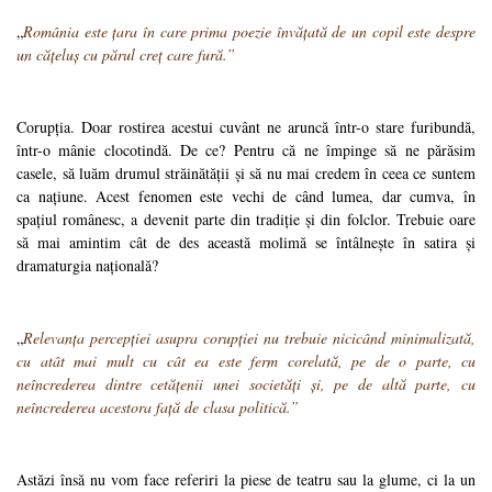
„
România este țara în care prima poezie învățată de un copil este despre
un cățeluș cu părul creț care fură.
”
Corupția. Doar rostirea acestui cuvânt ne aruncă într-o stare furibundă,
într-o mânie clocotindă. De ce? Pentru că ne împinge să ne părăsim
casele, să luăm drumul străinătății și să nu mai credem în ceea ce suntem
ca națiune. Acest fenomen este vechi de când lumea, dar cumva, în
spațiul românesc, a devenit parte din tradiție și din folclor. Trebuie oare
să mai amintim cât de des această molimă se întâlnește în satira și
dramaturgia națională?
„
Relevanța percepției asupra corupției nu trebuie nicicând minimalizată,
cu atât mai mult cu cât ea este ferm corelată, pe de o parte, cu
neîncrederea dintre cetățenii unei societăți și, pe de altă parte, cu
neîncrederea acestora față de clasa politică.
”
Astăzi însă nu vom face referiri la piese de teatru sau la glume, ci la un