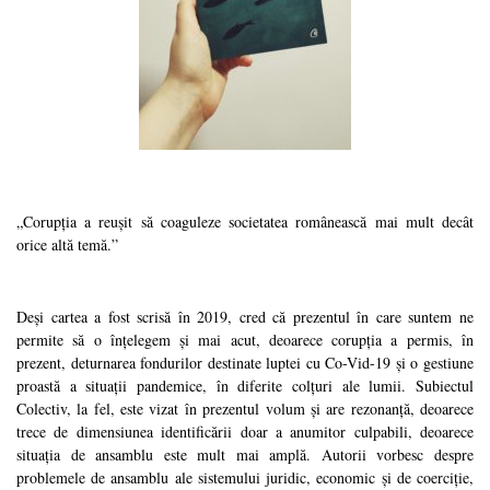
„Corupția a reușit să coaguleze societatea românească mai mult decât
orice altă temă.”
Deși cartea a fost scrisă în 2019, cred că prezentul în care suntem ne
permite să o înțelegem și mai acut, deoarece corupția a permis, în
prezent, deturnarea fondurilor destinate luptei cu Co-Vid-19 și o gestiune
proastă a situații pandemice, în diferite colțuri ale lumii. Subiectul
Colectiv, la fel, este vizat în prezentul volum și are rezonanță, deoarece
trece de dimensiunea identificării doar a anumitor culpabili, deoarece
situația de ansamblu este mult mai amplă. Autorii vorbesc despre
problemele de ansamblu ale sistemului juridic, economic și de coerciție,