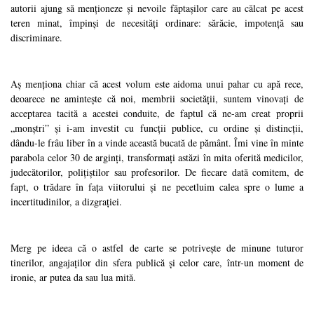
autorii ajung să menționeze și nevoile făptașilor care au călcat pe acest
teren minat, împinși de necesități ordinare: sărăcie, impotență sau
discriminare.
Aș menționa chiar că acest volum este aidoma unui pahar cu apă rece,
deoarece ne amintește că noi, membrii societății, suntem vinovați de
acceptarea tacită a acestei conduite, de faptul că ne-am creat proprii
„monștri” și i-am investit cu funcții publice, cu ordine și distincții,
dându-le frâu liber în a vinde această bucată de pământ. Îmi vine în minte
parabola celor 30 de arginți, transformați astăzi în mita oferită medicilor,
judecătorilor, polițiștilor sau profesorilor. De fiecare dată comitem, de
fapt, o trădare în fața viitorului și ne pecetluim calea spre o lume a
incertitudinilor, a dizgrației.
Merg pe ideea că o astfel de carte se potrivește de minune tuturor
tinerilor, angajaților din sfera publică și celor care, într-un moment de
ironie, ar putea da sau lua mită.