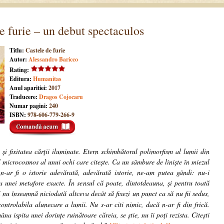
e furie – un debut spectaculos
Titlu:
Castele de furie
Autor:
Alessandro Baricco
Rating:
Editura:
Humanitas
Anul aparitiei:
2017
Traducere:
Dragos Cojocaru
Numar pagini:
240
ISBN:
978-606-779-266-9
 și fixitatea cărții iluminate. Etern schimbătorul polimorfism al lumii din
ul microcosmos al unui ochi care citește. Ca un sâmbure de liniște în miezul
n-ar fi o istorie adevărată, adevărată istorie, ne-am putea gândi: nu-i
a unei metafore exacte. În sensul că poate, dintotdeauna, și pentru toată
i
nu înseamnă niciodată altceva decât să fixezi un punct ca să nu fii sedus,
controlabila alunecare a lumii. Nu s-ar citi nimic, dacă n-ar fi din frică.
na ispita unei dorințe ruinătoare căreia, se știe, nu îi poți rezista. Citești