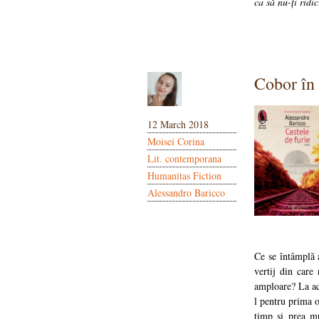
ca să nu-ți ridi
Cobor în 
12 March 2018
Moisei Corina
Lit. contemporana
Humanitas Fiction
Alessandro Baricco
Ce se întâmplă a
vertij din care
amploare? La ace
l pentru prima 
timp şi prea mu