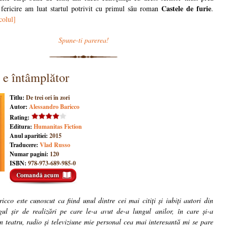
Castele de furie
 fericire am luat startul potrivit cu primul său roman
.
colul]
Spune-ti parerea!
 e întâmplător
Titlu:
De trei ori în zori
Autor:
Alessandro Baricco
Rating:
Editura:
Humanitas Fiction
Anul aparitiei:
2015
Traducere:
Vlad Russo
Numar pagini:
120
ISBN:
978-973-689-985-0
cco este cunoscut ca fiind unul dintre cei mai citiți și iubiți autori din
gul șir de realizări pe care le-a avut de-a lungul anilor, în care și-a
n teatru, radio și televiziune mie personal cea mai interesantă mi se pare