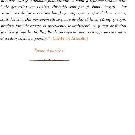
în nimic. Dar şi o anumită familiaritate cu banii şi reflexele strălucitoare
şi ale gesturilor lor, lumina. Probabil sunt pur şi simplu bogaţi – iar
ă e privirea de jos a oricărei burghezii surprinse în efortul de a urca -,
mbră. Nu ştiu. Dar percepem cât se poate de clar că la ei, părinţi şi copii,
 produce formule exacte, ci spectaculoase arabescuri, ca şi cum ar fi uitat
işnuită – ştiinţă beată. Rezultă de aici efectul unor existenţe pe care nu le
eri a căror cheie s-a pierdut.”
[Citeste tot Articolul]
Spune-ti parerea!