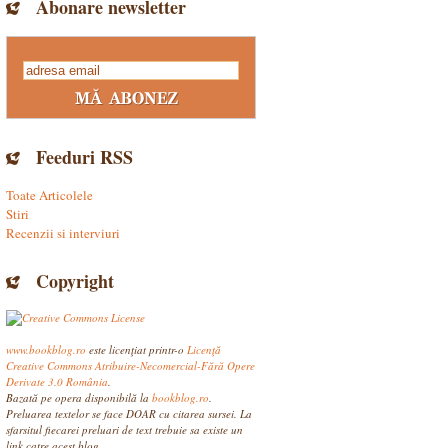
Abonare newsletter
Feeduri RSS
Toate Articolele
Stiri
Recenzii si interviuri
Copyright
www.bookblog.ro
este licenţiat printr-o
Licenţă
Creative Commons Atribuire-Necomercial-Fără Opere
Derivate 3.0 România
.
Bazată pe opera disponibilă la
bookblog.ro
.
Preluarea textelor se face DOAR cu citarea sursei. La
sfarsitul fiecarei preluari de text trebuie sa existe un
link catre acest blog.