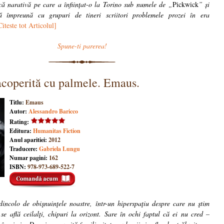
că narativă pe care a înființat-o la Torino sub numele de „
Pickwick
” și
 împreună cu grupuri de tineri scriitori problemele prozei în era
Citeste tot Articolul]
Spune-ti parerea!
acoperită cu palmele. Emaus.
Titlu:
Emaus
Autor:
Alessandro Baricco
Rating:
Editura:
Humanitas Fiction
Anul aparitiei:
2012
Traducere:
Gabriela Lungu
Numar pagini:
162
ISBN:
978-973-689-522-7
incolo de obişnuinţele noastre, într-un hiperspaţiu despre care nu ştim
se află ceilalţi, chipuri la orizont. Sare în ochi faptul că ei nu cred –