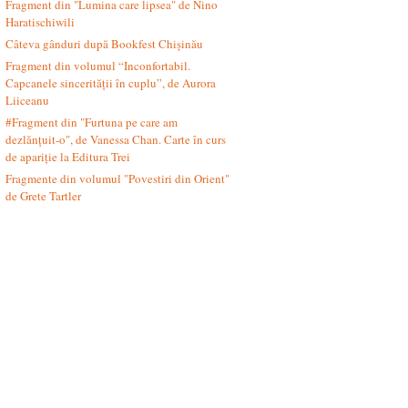
Fragment din "Lumina care lipsea" de Nino
Haratischiwili
Câteva gânduri după Bookfest Chișinău
Fragment din volumul “Inconfortabil.
Capcanele sincerității în cuplu”, de Aurora
Liiceanu
#Fragment din "Furtuna pe care am
dezlănțuit-o", de Vanessa Chan. Carte în curs
de apariție la Editura Trei
Fragmente din volumul "Povestiri din Orient"
de Grete Tartler