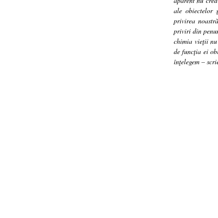
aparent nu cred 
ale obiectelor 
privirea noastr
priviri din penu
chimia vieţii nu
de funcţia ei ob
înţelegem – scri