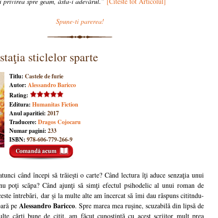
ci privirea spre geam, ăsta-i adevărul.”
[Citeste tot Articolul]
Spune-ti parerea!
staţia sticlelor sparte
Titlu:
Castele de furie
Autor:
Alessandro Baricco
Rating:
Editura:
Humanitas Fiction
Anul aparitiei:
2017
Traducere:
Dragos Cojocaru
Numar pagini:
233
ISBN:
978-606-779-266-9
tunci când începi să trăieşti o carte? Când lectura îţi aduce senzaţia unui
 nu poţi scăpa? Când ajunţi să simţi efectul psihodelic al unui roman de
ste întrebări, dar şi la multe alte am încercat să îmi dau răspuns cititndu-
Alessandro Baricco
oară pe
. Spre marea mea ruşine, scuzabilă din lipsă de
lte cărţi bune de citit, am făcut cunoştinţă cu acest scriitor mult prea