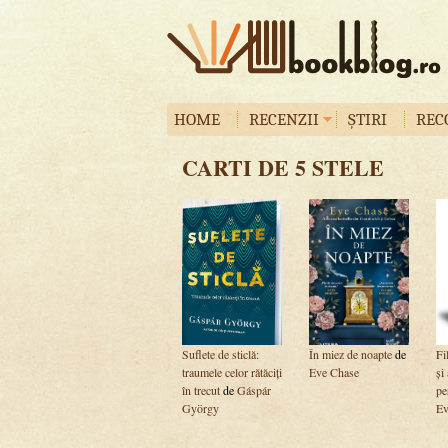
HOME
RECENZII
ȘTIRI
REC
CARTI DE 5 STELE
Suflete de sticlă:
În miez de noapte
de
Fi
traumele celor rătăciți
Eve Chase
și 
în trecut
de
Gáspár
pe
György
Ev