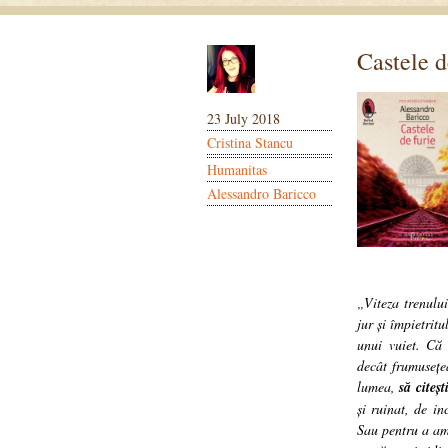
Castele d
23 July 2018
Cristina Stancu
Humanitas
Alessandro Baricco
„Viteza trenului
jur și împietrit
unui vuiet. Că 
decât frumusețe
lumea,
să citeșt
și ruinat, de in
Sau pentru a amâ