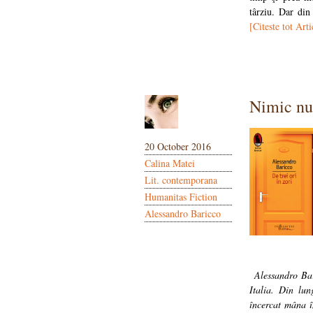
târziu. Dar din
[Citeste tot Arti
Nimic nu
20 October 2016
Calina Matei
Lit. contemporana
Humanitas Fiction
Alessandro Baricco
Alessandro Bari
Italia. Din lun
încercat mâna î