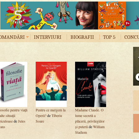
OMANDĂRI
INTERVIURI
BIOGRAFII
TOP 5
CONC
losofie pentru viață
Pentru ce mergem la
Madame Claude. O
alte situații
Operă?
de
Tiberiu
lume secretă a
riculoase
de
Jules
Soare
plăcerii, privilegiilor
ans
și puterii
de
William
Stadiem