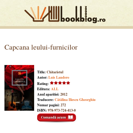
Capcana leului-furnicilor
Titlu:
Chitaristul
Autor:
Luis Landero
Rating:
Editura:
ALL
Anul aparitiei:
2012
Traducere:
Cătălina Iliescu Gheorghiu
Numar pagini:
272
ISBN:
978-973-724-413-0