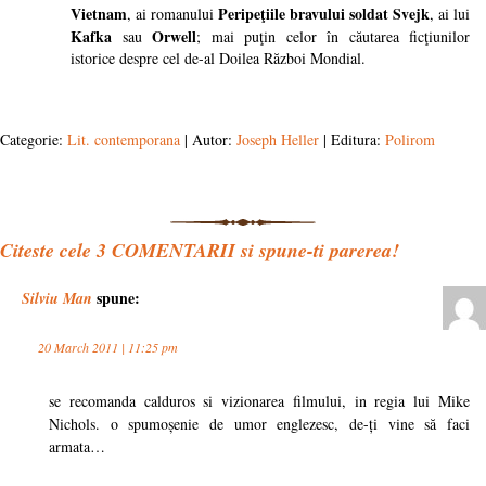
Vietnam
Peripeţiile bravului soldat Svejk
, ai romanului
, ai lui
Kafka
Orwell
sau
; mai puţin celor în căutarea ficţiunilor
istorice despre cel de-al Doilea Război Mondial.
Categorie:
Lit. contemporana
| Autor:
Joseph Heller
| Editura:
Polirom
Citeste cele
3
COMENTARII si spune-ti parerea!
spune:
Silviu Man
20 March 2011 | 11:25 pm
se recomanda calduros si vizionarea filmului, in regia lui Mike
Nichols. o spumoșenie de umor englezesc, de-ți vine să faci
armata…