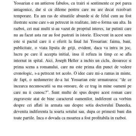
Yossarian e un antierou fabulos, cu trairi si sentimente ce pot parea
antagonice, dar si cu dileme pentru care nu are decat rezolvari
temporare. Eu am ras de situatiile absurde si de felul cum au fost
ilustrate scene care s-au petrecut in realitate, intr-o forma sau alta. In
razboi, cei mai multi si-au vazut de propriul interes, iar putinii care
nu au facut asta rar au fost pastrati in istorie. Elocvent in acest sens
este si pactul care ii e oferit la final lui Yossarian: faima, bani,
publicitate, o viata lipsita de griji, evident, daca va intra in joc,
lucru pe care il accepta initial, insa il refuza in timp ce se afla
internat in spital. Aici, Joseph Heller a inchis un ciclu, deoarece si
prima scena a romanului, care nu este prima din punct de vedere
cronologic, s-a petrecut tot acolo. O idee care mi-a ramas in minte,
de fapt, o nedumerire de-a lui Yossarian este urmatoarea: “de ce
incearca necunoscutii sa ma omoare, de ce trag in mine oameni pe
care nu ii cunosc?”. Sunt multe de spus despre acest roman care
zugraveste atat de bine caracterul oamenilor, indiferent ca vorbim
despre cei aflati in armata sau despre sotia doctorului Daneeka,
devenita indiferenta la soarta sotului sau, dupa ce primesti bani din
toate partile. Inca o dovada ca moartea a fost profitabila in razboi.