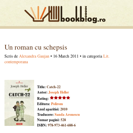
Un roman cu schepsis
Scris de
Alexandra Gaujan
• 16 March 2011 • in categoria
Lit.
contemporana
Titlu:
Catch-22
Autor:
Joseph Heller
Rating:
Editura:
Polirom
Anul aparitiei:
2010
Traducere:
Sanda Aronescu
Numar pagini:
528
ISBN:
978-973-461-688-6