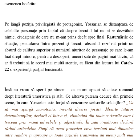
asemenea hotărâre.
Pe lângă poziţia privilegiată de protagonist, Yossarian se distanţează de
celelalte personaje prin faptul că despre trecutul lui nu ni se dezvăluie
nimic, ciudăţenie de care nu m-am prins decât spre final. Răsturnările de
situaţie, pendularea între prezent şi trecut, absurdul rezolvat printr-un
absurd de calibru superior şi numărul aiuritor de personaje pe care le-am
luat drept minore, pentru a descoperi, uneori sute de pagini mai târziu, că
Catch-
ar fi trebuit să le acord mai multă atenţie, au făcut din lectura lui
22
o experienţă parţial tensionată.
Însă nu vreau să sperii pe nimeni – eu m-am apucat să citesc romanul
drept literatură umoristică şi atât. Ce altceva puteam deduce din primele
scene, în care Yossarian este forţat să cenzureze scrisorile soldaţilor?
„Ca
să mai spargă monotonia, inventă diverse jocuri. Moarte tuturor
determinanţilor, declară el într-o zi, eliminând din toate scrisorile care-i
treceau prin mână adverbele şi adjectivele. În ziua următoare declară
război articolelor. Simţi că acest procedeu crea tensiuni mai dinamice
între rânduri şi aproape în toate cazurile transmitea un mesaj mult mai