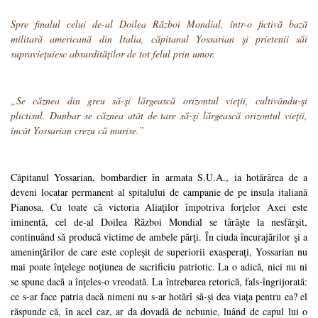
Spre finalul celui de-al Doilea Război Mondial, într-o fictivă bază
militară americană din Italia, căpitanul Yossarian şi prietenii săi
supravieţuiesc absurdităţilor de tot felul prin umor.
„Se căznea din greu să-şi lărgească orizontul vieţii, cultivându-şi
plictisul. Dunbar se căznea atât de tare să-şi lărgească orizontul vieţii,
încât Yossarian crezu că murise.”
Căpitanul Yossarian, bombardier în armata S.U.A., ia hotărârea de a
deveni locatar permanent al spitalului de campanie de pe insula italiană
Pianosa. Cu toate că victoria Aliaţilor împotriva forţelor Axei este
iminentă, cel de-al Doilea Război Mondial se târăşte la nesfârşit,
continuând să producă victime de ambele părţi. În ciuda încurajărilor şi a
ameninţărilor de care este copleşit de superiorii exasperaţi, Yossarian nu
mai poate înţelege noţiunea de sacrificiu patriotic. La o adică, nici nu ni
se spune dacă a înţeles-o vreodată. La întrebarea retorică, fals-îngrijorată:
ce s-ar face patria dacă nimeni nu s-ar hotărî să-şi dea viaţa pentru ea? el
răspunde că, în acel caz, ar da dovadă de nebunie, luând de capul lui o