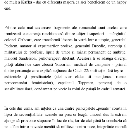
Kafka
de mult a
- dar cu diferenţa majoră că aici beneficiem de un happy
end.
Printre cele mai savuroase fragmente ale romanului sunt acelea care
ironizează concurenţa ranchiunoasă dintre ofiţerii superiori – mărginitul
colonel Cathcart, care transformă lăsarea la vatră într-o utopie, generalul
Peckem, amator al exprimărilor prolixe, generalul Dreedle, stereotip al
militarului de profesie, lipsit de umor şi mânat permanent de ambiţie,
maiorul Sanderson, psihoterapeut diletant. Acestora li se adaugă diverşii
piloţi alături de care zboară Yossarian, medicul de campanie - primul
dintre personaje care explică noţiunea de Catch-22: o situaţie fără ieşire -,
asistentele şi prostituatele (aici s-ar cădea să menţionez: roman
nerecomandat feministelor), capelanul Tappman, personaj de o
sensibilitate ilară, condamnat pe vecie la rolul de paiaţă în cadrul armatei.
În cele din urmă, am înţeles că una dintre principalele „poante” constă în
lipsa de secvenţialitate: scenele nu prea se leagă, umorul dus la extrem
ajunge să provoace stupoare în loc de râs, iar de aici până la concluzia că
ne aflăm într-o poveste menită să militeze pentru pace, integritate morală