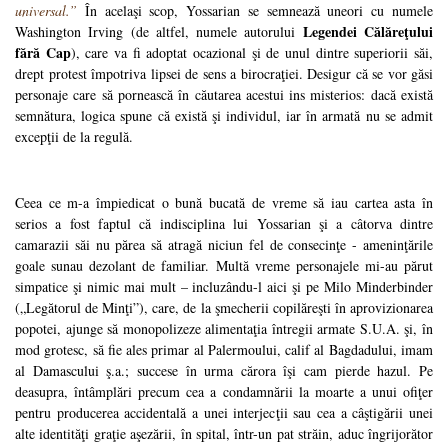
universal.”
În acelaşi scop, Yossarian se semnează uneori cu numele
Legendei Călăreţului
Washington Irving (de altfel, numele autorului
fără Cap
), care va fi adoptat ocazional şi de unul dintre superiorii săi,
drept protest împotriva lipsei de sens a birocraţiei. Desigur că se vor găsi
personaje care să pornească în căutarea acestui ins misterios: dacă există
semnătura, logica spune că există şi individul, iar în armată nu se admit
excepţii de la regulă.
Ceea ce m-a împiedicat o bună bucată de vreme să iau cartea asta în
serios a fost faptul că indisciplina lui Yossarian şi a câtorva dintre
camarazii săi nu părea să atragă niciun fel de consecinţe - ameninţările
goale sunau dezolant de familiar. Multă vreme personajele mi-au părut
simpatice şi nimic mai mult – incluzându-l aici şi pe Milo Minderbinder
(„Legătorul de Minţi”), care, de la şmecherii copilăreşti în aprovizionarea
popotei, ajunge să monopolizeze alimentaţia întregii armate S.U.A. şi, în
mod grotesc, să fie ales primar al Palermoului, calif al Bagdadului, imam
al Damascului ş.a.; succese în urma cărora îşi cam pierde hazul. Pe
deasupra, întâmplări precum cea a condamnării la moarte a unui ofiţer
pentru producerea accidentală a unei interjecţii sau cea a câştigării unei
alte identităţi graţie aşezării, în spital, într-un pat străin, aduc îngrijorător