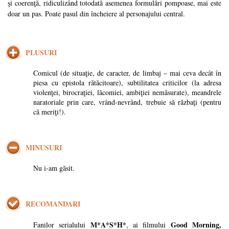
şi coerenţă, ridiculizând totodată asemenea formulări pompoase, mai este
doar un pas. Poate pasul din încheiere al personajului central.
PLUSURI
Comicul (de situaţie, de caracter, de limbaj – mai ceva decât în
piesa cu epistola rătăcitoare), subtilitatea criticilor (la adresa
violenţei, birocraţiei, lăcomiei, ambiţiei nemăsurate), meandrele
naratoriale prin care, vrând-nevrând, trebuie să răzbaţi (pentru
că meriţi!).
MINUSURI
Nu i-am găsit.
RECOMANDARI
M*A*S*H*
Good Morning,
Fanilor serialului
, ai filmului