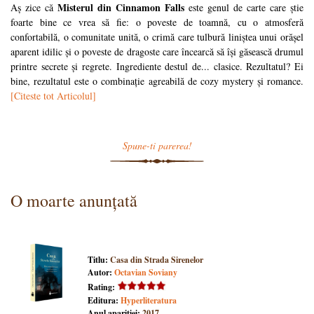
Misterul din Cinnamon Falls
Aș zice că
este genul de carte care știe
foarte bine ce vrea să fie: o poveste de toamnă, cu o atmosferă
confortabilă, o comunitate unită, o crimă care tulbură liniștea unui orășel
aparent idilic și o poveste de dragoste care încearcă să își găsească drumul
printre secrete și regrete. Ingrediente destul de... clasice. Rezultatul? Ei
bine, rezultatul este o combinație agreabilă de cozy mystery și romance.
[Citeste tot Articolul]
Spune-ti parerea!
O moarte anunțată
Titlu:
Casa din Strada Sirenelor
Autor:
Octavian Soviany
Rating:
Editura:
Hyperliteratura
Anul aparitiei:
2017