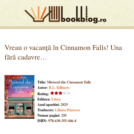
Vreau o vacanță în Cinnamon Falls! Una
fără cadavre…
Titlu:
Misterul din Cinnamon Falls
Autor:
R.L. Killmore
Rating:
Editura:
Litera
Anul aparitiei:
2025
Traducere:
Liliana Dănescu
Numar pagini:
320
ISBN:
978-630-355-446-4