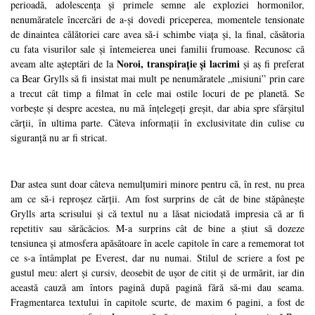
perioadă, adolescența și primele semne ale exploziei hormonilor,
nenumăratele încercări de a-și dovedi priceperea, momentele tensionate
de dinaintea călătoriei care avea să-i schimbe viața și, la final, căsătoria
cu fata visurilor sale și întemeierea unei familii frumoase. Recunosc că
Noroi, transpirație și lacrimi
aveam alte așteptări de la
și aș fi preferat
ca Bear Grylls să fi insistat mai mult pe nenumăratele „misiuni” prin care
a trecut cât timp a filmat în cele mai ostile locuri de pe planetă. Se
vorbește și despre acestea, nu mă înțelegeți greșit, dar abia spre sfârșitul
cărții, în ultima parte. Câteva informații în exclusivitate din culise cu
siguranță nu ar fi stricat.
Dar astea sunt doar câteva nemulțumiri minore pentru că, în rest, nu prea
am ce să-i reproșez cărții. Am fost surprins de cât de bine stăpânește
Grylls arta scrisului și că textul nu a lăsat niciodată impresia că ar fi
repetitiv sau sărăcăcios. M-a surprins cât de bine a știut să dozeze
tensiunea și atmosfera apăsătoare în acele capitole în care a rememorat tot
ce s-a întâmplat pe Everest, dar nu numai. Stilul de scriere a fost pe
gustul meu: alert și cursiv, deosebit de ușor de citit și de urmărit, iar din
această cauză am întors pagină după pagină fără să-mi dau seama.
Fragmentarea textului în capitole scurte, de maxim 6 pagini, a fost de