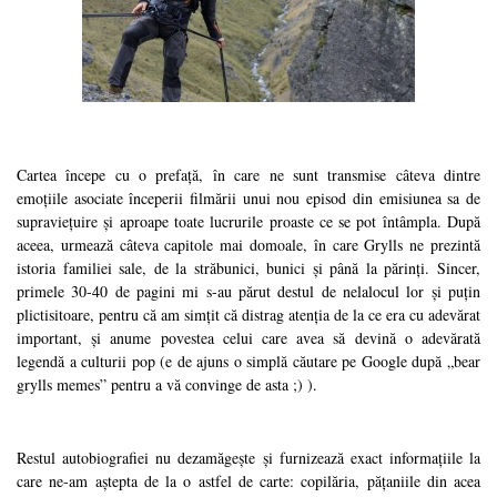
Cartea începe cu o prefață, în care ne sunt transmise câteva dintre
emoțiile asociate începerii filmării unui nou episod din emisiunea sa de
supraviețuire și aproape toate lucrurile proaste ce se pot întâmpla. După
aceea, urmează câteva capitole mai domoale, în care Grylls ne prezintă
istoria familiei sale, de la străbunici, bunici și până la părinți. Sincer,
primele 30-40 de pagini mi s-au părut destul de nelalocul lor și puțin
plictisitoare, pentru că am simțit că distrag atenția de la ce era cu adevărat
important, și anume povestea celui care avea să devină o adevărată
legendă a culturii pop (e de ajuns o simplă căutare pe Google după „bear
grylls memes” pentru a vă convinge de asta ;) ).
Restul autobiografiei nu dezamăgește și furnizează exact informațiile la
care ne-am aștepta de la o astfel de carte: copilăria, pățaniile din acea