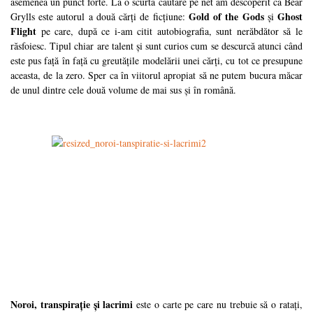
asemenea un punct forte. La o scurtă căutare pe net am descoperit că Bear
Gold of the Gods
Ghost
Grylls este autorul a două cărți de ficțiune:
și
Flight
pe care, după ce i-am citit autobiografia, sunt nerăbdător să le
răsfoiesc. Tipul chiar are talent și sunt curios cum se descurcă atunci când
este pus față în față cu greutățile modelării unei cărți, cu tot ce presupune
aceasta, de la zero. Sper ca în viitorul apropiat să ne putem bucura măcar
de unul dintre cele două volume de mai sus și în română.
Noroi, transpirație și lacrimi
este o carte pe care nu trebuie să o ratați,