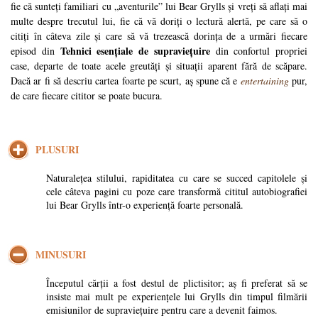
fie că sunteți familiari cu „aventurile” lui Bear Grylls și vreți să aflați mai
multe despre trecutul lui, fie că vă doriți o lectură alertă, pe care să o
citiți în câteva zile și care să vă trezească dorința de a urmări fiecare
Tehnici esențiale de supraviețuire
episod din
din confortul propriei
case, departe de toate acele greutăți și situații aparent fără de scăpare.
Dacă ar fi să descriu cartea foarte pe scurt, aș spune că e
entertaining
pur,
de care fiecare cititor se poate bucura.
PLUSURI
Naturalețea stilului, rapiditatea cu care se succed capitolele și
cele câteva pagini cu poze care transformă cititul autobiografiei
lui Bear Grylls într-o experiență foarte personală.
MINUSURI
Începutul cărții a fost destul de plictisitor; aș fi preferat să se
insiste mai mult pe experiențele lui Grylls din timpul filmării
emisiunilor de supraviețuire pentru care a devenit faimos.