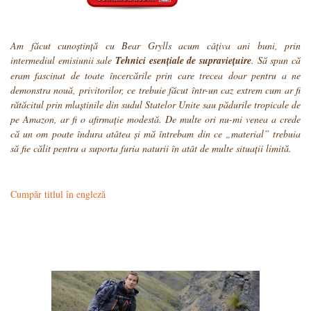
Am făcut cunoștință cu Bear Grylls acum câțiva ani buni, prin
intermediul emisiunii sale
Tehnici esențiale de supraviețuire
. Să spun că
eram fascinat de toate încercările prin care trecea doar pentru a ne
demonstra nouă, privitorilor, ce trebuie făcut într-un caz extrem cum ar fi
rătăcitul prin mlaștinile din sudul Statelor Unite sau pădurile tropicale de
pe Amazon, ar fi o afirmație modestă. De multe ori nu-mi venea a crede
că un om poate îndura atâtea și mă întrebam din ce „material” trebuia
să fie călit pentru a suporta furia naturii în atât de multe situații limită.
Cumpăr titlul în engleză