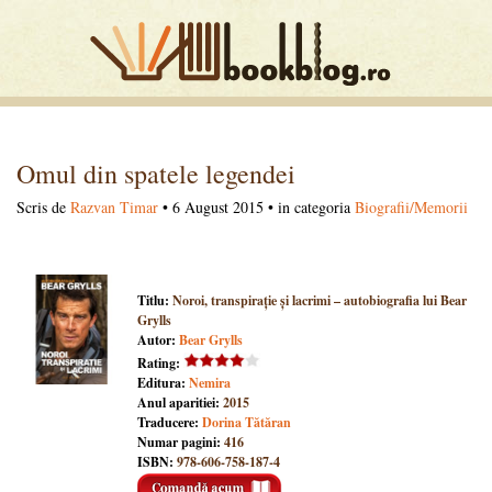
Omul din spatele legendei
Scris de
Razvan Timar
• 6 August 2015 • in categoria
Biografii/Memorii
Titlu:
Noroi, transpirație și lacrimi – autobiografia lui Bear
Grylls
Autor:
Bear Grylls
Rating:
Editura:
Nemira
Anul aparitiei:
2015
Traducere:
Dorina Tătăran
Numar pagini:
416
ISBN:
978-606-758-187-4