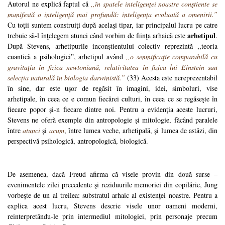
Autorul ne explică faptul că
,,în spatele inteligenţei noastre conştiente se
manifestă o inteligenţă mai profundă: inteligenţa evoluată a omenirii.”
Cu toţii suntem construiţi după acelaşi tipar, iar principalul lucru pe catre
arhetipul
trebuie să-l înţelegem atunci când vorbim de fiinţa arhaică este
.
După Stevens, arhetipurile inconştientului colectiv reprezintă ,,teoria
cuantică a psihologiei”, arhetipul având
,,o semnificaţie comparabilă cu
gravitaţia în fizica newtoniană, relativitatea în fizica lui Einstein sau
selecţia naturală în biologia darwinistă.”
(33) Acesta este nereprezentabil
în sine, dar este uşor de regăsit în imagini, idei, simboluri, vise
arhetipale, în ceea ce e comun fiecărei culturi, în ceea ce se regăseşte în
fiecare popor şi-n fiecare dintre noi. Pentru a evidenţia aceste lucruri,
Stevens ne oferă exemple din antropologie şi mitologie, făcând paralele
între
atunci
şi
acum
, între lumea veche, arhetipală, şi lumea de astăzi, din
perspectivă psihologică, antropologică, biologică.
De asemenea, dacă Freud afirma că visele provin din două surse –
evenimentele zilei precedente şi reziduurile memoriei din copilărie, Jung
vorbeşte de un al treilea: substratul arhaic al existenţei noastre. Pentru a
explica acest lucru, Stevens descrie visele unor oameni moderni,
reinterpretându-le prin intermediul mitologiei, prin personaje precum