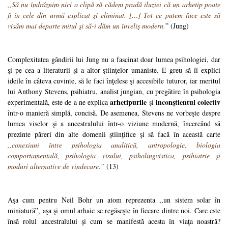
,,Să nu îndrăznim nici o clipă să cădem pradă iluziei că un arhetip poate
fi în cele din urmă explicat şi eliminat. […] Tot ce putem face este să
visăm mai departe mitul şi să-i dăm un înveliş modern.
” (Jung)
Complexitatea gândirii lui Jung nu a fascinat doar lumea psihologiei, dar
şi pe cea a literaturii şi a altor ştiinţelor umaniste. E greu să îi explici
ideile în câteva cuvinte, să le faci înţelese şi accesibile tuturor, iar meritul
lui Anthony Stevens, psihiatru, analist jungian, cu pregătire în psihologia
arhetipurile
inconştientul colectiv
experimentală, este de a ne explica
şi
într-o manieră simplă, concisă. De asemenea, Stevens ne vorbeşte despre
lumea viselor şi a ancestralului într-o viziune modernă, încercând să
prezinte păreri din alte domenii ştiinţifice şi să facă în această carte
,,conexiuni între psihologia analitică, antropologie, biologia
comportamentală, psihologia visului, psiholingvistica, psihiatrie şi
moduri alternative de vindecare.”
(13)
Aşa cum pentru Neil Bohr un atom reprezenta ,,un sistem solar în
miniatură”, aşa şi omul arhaic se regăseşte în fiecare dintre noi. Care este
însă rolul ancestralului şi cum se manifestă acesta în viaţa noastră?