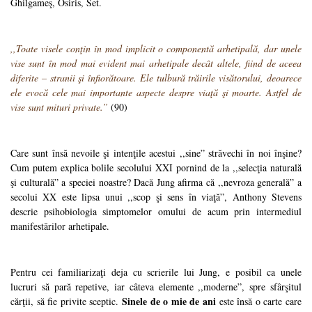
Ghilgameş, Osiris, Set.
,,Toate visele conţin în mod implicit o componentă arhetipală, dar unele
vise sunt în mod mai evident mai arhetipale decât altele, fiind de aceea
diferite – stranii şi înfiorătoare. Ele tulbură trăirile visătorului, deoarece
ele evocă cele mai importante aspecte despre viaţă şi moarte. Astfel de
vise sunt mituri private.”
(90)
Care sunt însă nevoile şi intenţile acestui ,,sine” străvechi în noi înşine?
Cum putem explica bolile secolului XXI pornind de la ,,selecţia naturală
şi culturală” a speciei noastre? Dacă Jung afirma că ,,nevroza generală” a
secolui XX este lipsa unui ,,scop şi sens în viaţă”, Anthony Stevens
descrie psihobiologia simptomelor omului de acum prin intermediul
manifestărilor arhetipale.
Pentru cei familiarizaţi deja cu scrierile lui Jung, e posibil ca unele
lucruri să pară repetive, iar câteva elemente ,,moderne”, spre sfârşitul
Sinele de o mie de ani
cărţii, să fie privite sceptic.
este însă o carte care