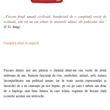
,,Fiecare fiinţă umană civilizată, beneficiind de o conştiinţă oricât de
evoluată, este tot un om arhaic în straturile adânci ale psihicului său.”
(C.G. Jung)
Cumpără titlul în engleză
Fiecare dintre noi am păstrat o fărâmă dintr-un om vechi de două
milioane de ani. Suntem fascinaţi de vise, simboluri, mituri, artă, natura
înconjurătoare sau psihicul uman, iar în toate aceste reprezentări şi
încercări de a ne cunoaşte pe noi înşine, pe cei pe care-i iubim sau doar
de a înţelege mai bine lumea în care trăim, regăsim de fiecare dată
ecourile acestui om străvechi.