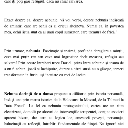
care îţi poţi găsi refugiul, dacă nu chiar salvarea.
Exact despre ea, despre nebunie, vă voi vorbi, despre nebunia încărcată
de amintiri care are ochii ca ai oricui altcineva. Numai că, în povestea
mea, ochii ăştia sunt ca ai unui copil surâzător, care tremură de frică."
nebunia
Prin urmare,
. Fascinaţie şi spaimă, profundă dereglare a minţii,
ceva mai puţin rău sau ceva mai îngrozitor decît moartea, refugiu sau
salvare? Prin aceste întrebări trece Doriel, prins între nebunie şi teama de
a nu fi nebun, joacă şi închipuire, durere a cărei sursă nu o găseşte, temeri
transformate în furie, uşi încuiate cu zeci de lacăte.
Nebuna dorinţă de a dansa
propune o călătorie prin istoria personală,
însă şi una prin marea istorie: de la Holocaust la Mossad, de la Talmud la
"tata Freud". La fel ca nebunia protagonistului, cartea are un ritm
electrizant, domolit pe alocuri de intervenţiile terapeutei, conţine asocieri
aparent bizare, dar care au logica lor, amestecă poveşti, personaje,
halucinaţii cu reflecţii, întrebări fundamentale ale fiinţei. Nu ignoră nici