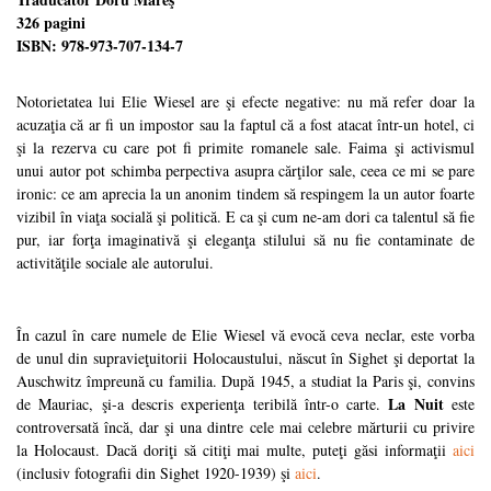
326 pagini
ISBN: 978-973-707-134-7
Notorietatea lui Elie Wiesel are şi efecte negative: nu mă refer doar la
acuzaţia că ar fi un impostor sau la faptul că a fost atacat într-un hotel, ci
şi la rezerva cu care pot fi primite romanele sale. Faima şi activismul
unui autor pot schimba perpectiva asupra cărţilor sale, ceea ce mi se pare
ironic: ce am aprecia la un anonim tindem să respingem la un autor foarte
vizibil în viaţa socială şi politică. E ca şi cum ne-am dori ca talentul să fie
pur, iar forţa imaginativă şi eleganţa stilului să nu fie contaminate de
activităţile sociale ale autorului.
În cazul în care numele de Elie Wiesel vă evocă ceva neclar, este vorba
de unul din supravieţuitorii Holocaustului, născut în Sighet şi deportat la
Auschwitz împreună cu familia. După 1945, a studiat la Paris şi, convins
La Nuit
de Mauriac, şi-a descris experienţa teribilă într-o carte.
este
controversată încă, dar şi una dintre cele mai celebre mărturii cu privire
la Holocaust. Dacă doriţi să citiţi mai multe, puteţi găsi informaţii
aici
(inclusiv fotografii din Sighet 1920-1939) şi
aici
.