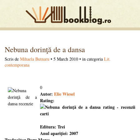
Nebuna dorinţă de a dansa
Scris de
Mihaela Butnaru
• 5 March 2010 • in categoria
Lit.
contemporana
0
Autor:
Elie Wiesel
Rating:
Editura: Trei
Anul apariţiei: 2007
Traducător Doru Mareş