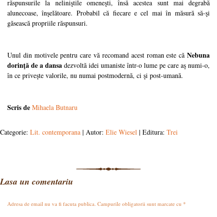
răspunsurile la neliniştile omeneşti, însă acestea sunt mai degrabă
alunecoase, înşelătoare. Probabil că fiecare e cel mai în măsură să-şi
găsească propriile răspunsuri.
Nebuna
Unul din motivele pentru care vă recomand acest roman este că
dorinţă de a dansa
dezvoltă idei umaniste într-o lume pe care aş numi-o,
în ce priveşte valorile, nu numai postmodernă, ci şi post-umană.
Scris de
Mihaela Butnaru
Categorie:
Lit. contemporana
| Autor:
Elie Wiesel
| Editura:
Trei
Lasa un comentariu
Adresa de email nu va fi facuta publica. Campurile obligatorii sunt marcate cu
*