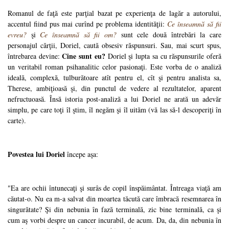
Romanul de faţă este parţial bazat pe experienţa de lagăr a autorului,
accentul fiind pus mai curînd pe problema identităţii:
Ce înseamnă să fii
evreu?
şi
Ce înseamnă să fii om?
sunt cele două întrebări la care
personajul cărţii, Doriel, caută obsesiv răspunsuri. Sau, mai scurt spus,
Cine sunt eu?
întrebarea devine:
Doriel şi lupta sa cu răspunsurile oferă
un veritabil roman psihanalitic celor pasionaţi. Este vorba de o analiză
ideală, complexă, tulburătoare atît pentru el, cît şi pentru analista sa,
Therese, ambiţioasă şi, din punctul de vedere al rezultatelor, aparent
nefructuoasă. Însă istoria post-analiză a lui Doriel ne arată un adevăr
simplu, pe care toţi îl ştim, îl negăm şi îl uităm (vă las să-l descoperiţi în
carte).
Povestea lui Doriel
începe aşa:
"Ea are ochii întunecaţi şi surâs de copil înspăimântat. Întreaga viaţă am
căutat-o. Nu ea m-a salvat din moartea tăcută care îmbracă resemnarea în
singurătate? Şi din nebunia în fază terminală, zic bine terminală, ca şi
cum aş vorbi despre un cancer incurabil, de acum. Da, da, din nebunia în