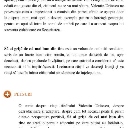
odată ce a gustat din el, cititorul nu se va mai sătura, Valentin Uritescu ne
povestește cum a impresionat o comisie din partea căreia se aștepta doar
la dispreț, cum, mai apoi, a devenit exemplu pentru o întreagă generație,
pentru ca apoi să intre în conul de umbră pe care l-a aruncat asupra lui
stresanta colaborare cu Securitatea.
Să ai grijă de cel mai bun din tine
este un volum de amintiri revelator,
scris de un foarte bun actor român, cu un umor deosebit de fin, ușor
deocheat, dar cu profunde învățături, pe care autorul a considerat că este
necesar să ni le împărtășească. Lecturarea cărții va descreți frunți și va
reuși să lase în inima cititorului un sâmbure de înțelepciune.
PLUSURI
O carte despre viața tânărului Valentin Uritescu, despre
dezrădăcinare și adaptare, despre cum tot necazul poate fi privit
Să ai grijă de cel mai bun din
dintr-o perspectivă pozitivă,
tine
ne arată o parte a actorului pe care puțini au întâlnit-o,