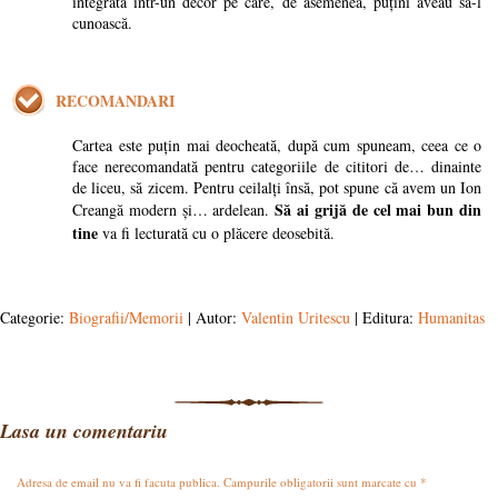
integrată într-un decor pe care, de asemenea, puțini aveau să-l
cunoască.
RECOMANDARI
Cartea este puțin mai deocheată, după cum spuneam, ceea ce o
face nerecomandată pentru categoriile de cititori de… dinainte
de liceu, să zicem. Pentru ceilalți însă, pot spune că avem un Ion
Să ai grijă de cel mai bun din
Creangă modern și… ardelean.
tine
va fi lecturată cu o plăcere deosebită.
Categorie:
Biografii/Memorii
| Autor:
Valentin Uritescu
| Editura:
Humanitas
Lasa un comentariu
Adresa de email nu va fi facuta publica. Campurile obligatorii sunt marcate cu
*