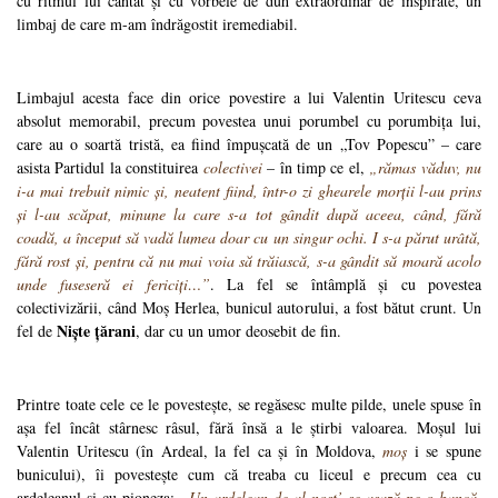
cu ritmul lui cântat și cu vorbele de duh extraordinar de inspirate, un
limbaj de care m-am îndrăgostit iremediabil.
Limbajul acesta face din orice povestire a lui Valentin Uritescu ceva
absolut memorabil, precum povestea unui porumbel cu porumbița lui,
care au o soartă tristă, ea fiind împușcată de un „Tov Popescu” – care
asista Partidul la constituirea
colectivei
– în timp ce el,
„rămas văduv, nu
i-a mai trebuit nimic și, neatent fiind, într-o zi ghearele morții l-au prins
și l-au scăpat, minune la care s-a tot gândit după aceea, când, fără
coadă, a început să vadă lumea doar cu un singur ochi. I s-a părut urâtă,
fără rost și, pentru că nu mai voia să trăiască, s-a gândit să moară acolo
unde fuseseră ei fericiți…”
. La fel se întâmplă și cu povestea
colectivizării, când Moș Herlea, bunicul autorului, a fost bătut crunt. Un
Niște țărani
fel de
, dar cu un umor deosebit de fin.
Printre toate cele ce le povestește, se regăsesc multe pilde, unele spuse în
așa fel încât stârnesc râsul, fără însă a le știrbi valoarea. Moșul lui
Valentin Uritescu (în Ardeal, la fel ca și în Moldova,
moș
i se spune
bunicului), îi povestește cum că treaba cu liceul e precum cea cu
ardeleanul și cu pioneza:
„Un ardelean de-al nost’ se așază pe o bancă,