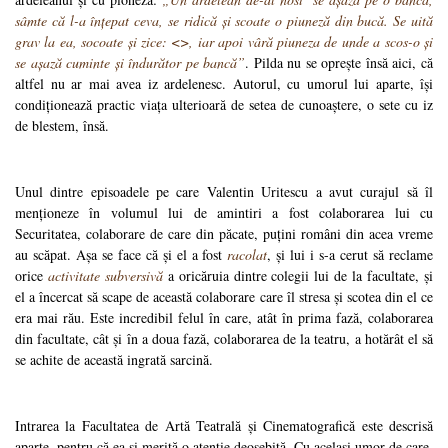
sâmte că l-a înțepat ceva, se ridică și scoate o piuneză din bucă. Se uită
grav la ea, socoate și zice: <
>, iar apoi vâră piuneza de unde a scos-o și
se așază cuminte și îndurător pe bancă”
. Pilda nu se oprește însă aici, că
altfel nu ar mai avea iz ardelenesc. Autorul, cu umorul lui aparte, își
condiționează practic viața ulterioară de setea de cunoaștere, o sete cu iz
de blestem, însă.
Unul dintre episoadele pe care Valentin Uritescu a avut curajul să îl
menționeze în volumul lui de amintiri a fost colaborarea lui cu
Securitatea, colaborare de care din păcate, puțini români din acea vreme
au scăpat. Așa se face că și el a fost
racolat
, și lui i s-a cerut să reclame
orice
activitate subversivă
a oricăruia dintre colegii lui de la facultate, și
el a încercat să scape de această colaborare care îl stresa și scotea din el ce
era mai rău. Este incredibil felul în care, atât în prima fază, colaborarea
din facultate, cât și în a doua fază, colaborarea de la teatru, a hotărât el să
se achite de această ingrată sarcină.
Intrarea la Facultatea de Artă Teatrală și Cinematografică este descrisă
aparte, pentru că ea și merită o atenție deosebită. Cu același umor de care,