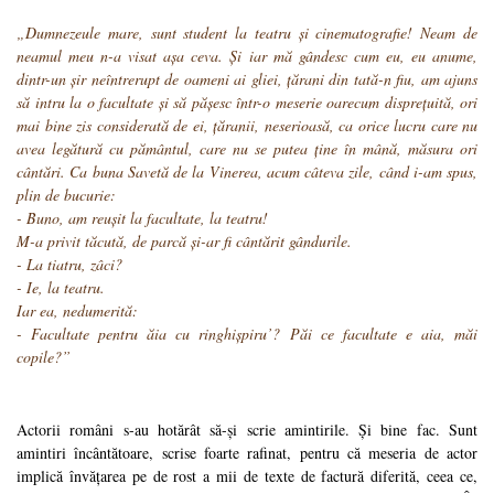
„Dumnezeule mare, sunt student la teatru și cinematografie! Neam de
neamul meu n-a visat așa ceva. Și iar mă gândesc cum eu, eu anume,
dintr-un șir neîntrerupt de oameni ai gliei, țărani din tată-n fiu, am ajuns
să intru la o facultate și să pășesc într-o meserie oarecum disprețuită, ori
mai bine zis considerată de ei, țăranii, neserioasă, ca orice lucru care nu
avea legătură cu pământul, care nu se putea ține în mână, măsura ori
cântări. Ca buna Savetă de la Vinerea, acum câteva zile, când i-am spus,
plin de bucurie:
- Buno, am reușit la facultate, la teatru!
M-a privit tăcută, de parcă și-ar fi cântărit gândurile.
- La tiatru, zâci?
- Ie, la teatru.
Iar ea, nedumerită:
- Facultate pentru ăia cu ringhișpiru’? Păi ce facultate e aia, măi
copile?”
Actorii români s-au hotărât să-și scrie amintirile. Și bine fac. Sunt
amintiri încântătoare, scrise foarte rafinat, pentru că meseria de actor
implică învățarea pe de rost a mii de texte de factură diferită, ceea ce,