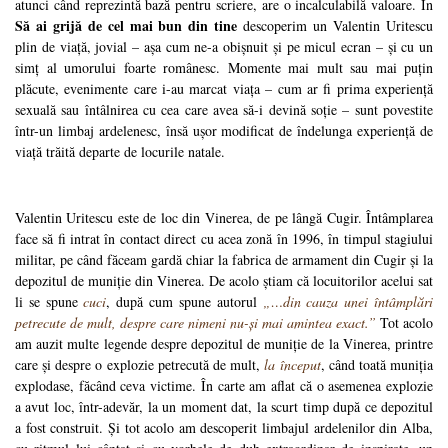
atunci când reprezintă bază pentru scriere, are o incalculabilă valoare. În
Să ai grijă de cel mai bun din tine
descoperim un Valentin Uritescu
plin de viață, jovial – așa cum ne-a obișnuit și pe micul ecran – și cu un
simț al umorului foarte românesc. Momente mai mult sau mai puțin
plăcute, evenimente care i-au marcat viața – cum ar fi prima experiență
sexuală sau întâlnirea cu cea care avea să-i devină soție – sunt povestite
într-un limbaj ardelenesc, însă ușor modificat de îndelunga experiență de
viață trăită departe de locurile natale.
Valentin Uritescu este de loc din Vinerea, de pe lângă Cugir. Întâmplarea
face să fi intrat în contact direct cu acea zonă în 1996, în timpul stagiului
militar, pe când făceam gardă chiar la fabrica de armament din Cugir și la
depozitul de muniție din Vinerea. De acolo știam că locuitorilor acelui sat
li se spune
cuci
, după cum spune autorul
„…din cauza unei întâmplări
petrecute de mult, despre care nimeni nu-și mai amintea exact.”
Tot acolo
am auzit multe legende despre depozitul de muniție de la Vinerea, printre
care și despre o explozie petrecută de mult,
la început
, când toată muniția
explodase, făcând ceva victime. În carte am aflat că o asemenea explozie
a avut loc, într-adevăr, la un moment dat, la scurt timp după ce depozitul
a fost construit. Și tot acolo am descoperit limbajul ardelenilor din Alba,