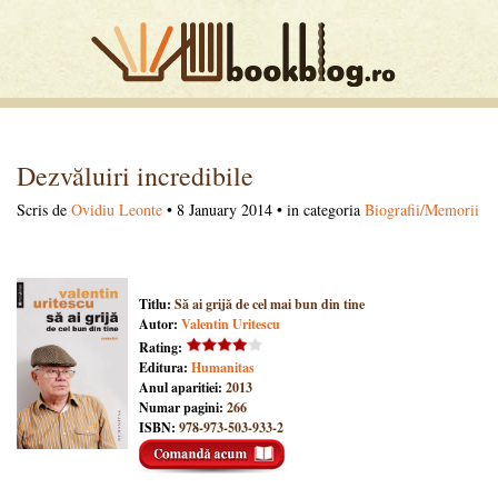
Dezvăluiri incredibile
Scris de
Ovidiu Leonte
• 8 January 2014 • in categoria
Biografii/Memorii
Titlu:
Să ai grijă de cel mai bun din tine
Autor:
Valentin Uritescu
Rating:
Editura:
Humanitas
Anul aparitiei:
2013
Numar pagini:
266
ISBN:
978-973-503-933-2