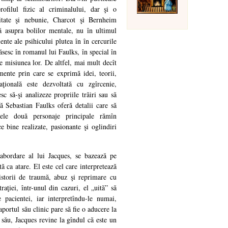
ofilul fizic al criminalului, dar şi o
alitate şi nebunie, Charcot şi Bernheim
ă asupra bolilor mentale, nu în ultimul
ente ale psihicului plutea în în cercurile
ăsesc în romanul lui Faulks, în special în
de misiunea lor. De altfel, mai mult decît
ente prin care se exprimă idei, teorii,
aţională este dezvoltată cu zgîrcenie,
c să-şi analizeze propriile trăiri sau să
ă Sebastian Faulks oferă detalii care să
 cele două personaje principale rămîn
e bine realizate, pasionante şi oglindiri
 abordare al lui Jacques, se bazează pe
ă ca atare. El este cel care interpretează
storii de traumă, abuz şi reprimare cu
aţiei, într-unul din cazuri, el „uită” să
pacientei, iar interpretîndu-le numai,
portul său clinic pare să fie o aducere la
 său, Jacques revine la gîndul că este un