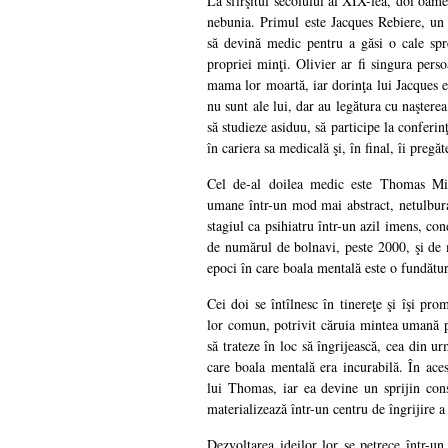
La sfîrşitul secolului al XIX-lea, doi oam
nebunia. Primul este Jacques Rebiere, un t
să devină medic pentru a găsi o cale spre
propriei minţi. Olivier ar fi singura pers
mama lor moartă, iar dorinţa lui Jacques es
nu sunt ale lui, dar au legătura cu naşterea
să studieze asiduu, să participe la conferi
în cariera sa medicală şi, în final, îi pregăt
Cel de-al doilea medic este Thomas Mid
umane într-un mod mai abstract, netulbura
stagiul ca psihiatru într-un azil imens, co
de numărul de bolnavi, peste 2000, şi de 
epoci în care boala mentală este o fundătur
Cei doi se întîlnesc în tinereţe şi îşi pro
lor comun, potrivit căruia mintea umană po
să trateze în loc să îngrijească, cea din u
care boala mentală era incurabilă. În aces
lui Thomas, iar ea devine un sprijin cons
materializează într-un centru de îngrijire a
Dezvoltarea ideilor lor se petrece într-u