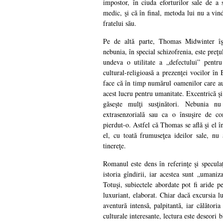
impostor, în ciuda eforturilor sale de a 
medic, şi că în final, metoda lui nu a vin
fratelui său.
Pe de altă parte, Thomas Midwinter îş
nebunia, în special schizofrenia, este preţul
undeva o utilitate a „defectului” pentru
cultural-religioasă a prezenţei vocilor în 
face că în timp numărul oamenilor care au
acest lucru pentru umanitate. Excentrică şi
găseşte mulţi susţinători. Nebunia n
extrasenzorială sau ca o însuşire de 
pierdut-o. Astfel că Thomas se află şi el în
el, cu toată frumuseţea ideilor sale, n
tinereţe.
Romanul este dens în referinţe şi speculaţ
istoria gîndirii, iar acestea sunt „umaniza
Totuşi, subiectele abordate pot fi aride p
luxuriant, elaborat. Chiar dacă excursia 
aventură intensă, palpitantă, iar călători
culturale interesante, lectura este deseori 