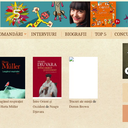
OMANDĂRI
INTERVIURI
BIOGRAFII
TOP 5
CONC
agănul respirației
Între Orient și
Trucuri ale minţii
de
e
Herta Müller
Occident
de
Neagu
Derren Brown
Djuvara