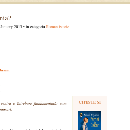
nia?
January 2013 • in categoria
Roman istoric
irsan.
CITESTE SI
n centru o întrebare fundamentală: cum
punsuri.