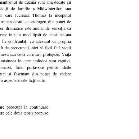
mantismul de duzină sunt amestecate cu
vieţii de familie a Midwinterilor, sau
i în care lucrează Thomas la începutul
roman destul de eterogen din punct de
or dramatice este anulat de senzaţia că
ivesc într-un mod lipsit de tensiune sau
 fie confruntaţi cu adevărat cu propria
ît de preocupaţi, nici să facă faţă vieţii
neva sau ceva care să-i protejeze. Viaţa
 misiunea în care amîndoi sunt captivi.
onează, fiind portavoce pentru ideile
tat şi fascinant din punct de vedere
n aspectele sale ficţionale.
care preocupă în continuare
ntre cele două teorii propuse