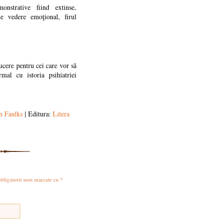
onstrative fiind extinse,
e vedere emoţional, firul
ucere pentru cei care vor să
mal cu istoria psihiatriei
n Faulks
| Editura:
Litera
obligatorii sunt marcate cu
*