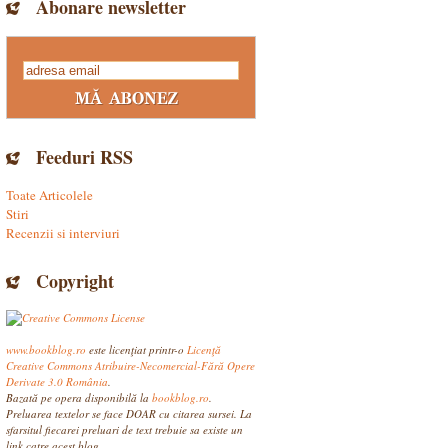
Abonare newsletter
Feeduri RSS
Toate Articolele
Stiri
Recenzii si interviuri
Copyright
www.bookblog.ro
este licenţiat printr-o
Licenţă
Creative Commons Atribuire-Necomercial-Fără Opere
Derivate 3.0 România
.
Bazată pe opera disponibilă la
bookblog.ro
.
Preluarea textelor se face DOAR cu citarea sursei. La
sfarsitul fiecarei preluari de text trebuie sa existe un
link catre acest blog.