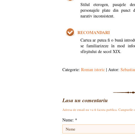
Stilul eterogen, pasajele dem
personajele plate din punct d
narativ inconsistent.
RECOMANDARI
Cartea ar putea fi o bună introd
se familiarizeze în mod infor
sfîrşitului de secol XIX.
Categorie:
Roman istoric
| Autor:
Sebastia
Lasa un comentariu
Adresa de email nu va fi facuta publica. Campurile 
Nume:
*