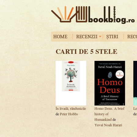
HOME
RECENZII
ȘTIRI
REC
CARTI DE 5 STELE
În livadă, rândunicile
Homo Deus. A brief
Le
de
Peter Hobbs
history of
d
Humankind
de
Yuval Noah Harari