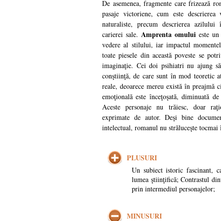
De asemenea, fragmente care frizează ro
pasaje victoriene, cum este descrierea 
naturaliste, precum descrierea azilulu
Amprenta omului
carierei sale.
este un 
vedere al stilului, iar impactul momentel
toate piesele din această poveste se potr
imaginaţie. Cei doi psihiatri nu ajung să
conştiinţă, de care sunt în mod teoretic at
reale, deoarece mereu există în preajmă ci
emoţională este înceţoşată, diminuată de
Aceste personaje nu trăiesc, doar raţi
exprimate de autor. Deşi bine documen
intelectual, romanul nu străluceşte tocmai î
PLUSURI
Un subiect istoric fascinant, 
lumea ştiinţifică; Contrastul di
prin intermediul personajelor;
MINUSURI