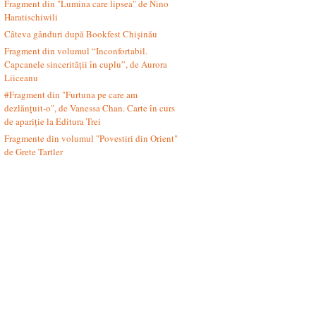
Fragment din "Lumina care lipsea" de Nino
Haratischiwili
Câteva gânduri după Bookfest Chișinău
Fragment din volumul “Inconfortabil.
Capcanele sincerității în cuplu”, de Aurora
Liiceanu
#Fragment din "Furtuna pe care am
dezlănțuit-o", de Vanessa Chan. Carte în curs
de apariție la Editura Trei
Fragmente din volumul "Povestiri din Orient"
de Grete Tartler