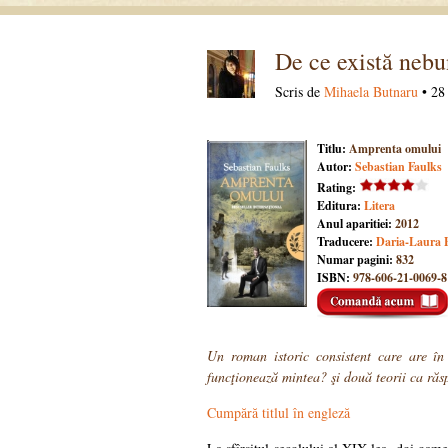
De ce există nebu
Scris de
Mihaela Butnaru
• 28 
Titlu:
Amprenta omului
Autor:
Sebastian Faulks
Rating:
Editura:
Litera
Anul aparitiei:
2012
Traducere:
Daria-Laura B
Numar pagini:
832
ISBN:
978-606-21-0069-8
Un roman istoric consistent care are î
funcţionează mintea? şi două teorii ca răs
Cumpără titlul în engleză