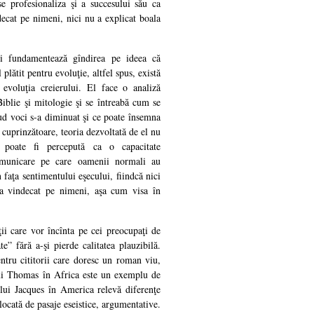
se profesionaliza şi a succesului său ca
decat pe nimeni, nici nu a explicat boala
i fundamentează gîndirea pe ideea că
 plătit pentru evoluţie, altfel spus, există
 evoluţia creierului. El face o analiză
Biblie şi mitologie şi se întreabă cum se
d voci s-a diminuat şi ce poate însemna
 cuprinzătoare, teoria dezvoltată de el nu
u poate fi percepută ca o capacitate
comunicare pe care oamenii normali au
 faţa sentimentului eşecului, fiindcă nici
u a vindecat pe nimeni, aşa cum visa în
ii care vor încînta pe cei preocupaţi de
te” fără a-şi pierde calitatea plauzibilă.
entru cititorii care doresc un roman viu,
lui Thomas în Africa este un exemplu de
a lui Jacques în America relevă diferenţe
blocată de pasaje eseistice, argumentative.