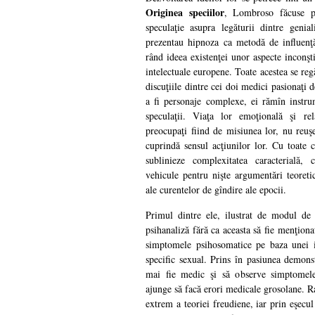
Originea speciilor
, Lombroso făcuse pr
speculaţie asupra legăturii dintre geni
prezentau hipnoza ca metodă de influenţ
rând ideea existenţei unor aspecte inconşti
intelectuale europene. Toate acestea se reg
discuţiile dintre cei doi medici pasionaţi 
a fi personaje complexe, ei rămîn instrum
speculaţii. Viaţa lor emoţională şi rel
preocupaţi fiind de misiunea lor, nu reuşes
cuprindă sensul acţiunilor lor. Cu toate c
sublinieze complexitatea caracterială,
vehicule pentru nişte argumentări teoretic
ale curentelor de gîndire ale epocii.
Primul dintre ele, ilustrat de modul de
psihanaliză fără ca aceasta să fie menţionat
simptomele psihosomatice pe baza unei i
specific sexual. Prins în pasiunea demonstr
mai fie medic şi să observe simptomele 
ajunge să facă erori medicale grosolane. Ra
extrem a teoriei freudiene, iar prin eşecul