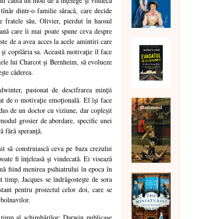
eni caută un mod de a înţelege şi vindeca
înăr dintr-o familie săracă, care decide
 fratele său, Olivier, pierdut în haosul
oană care îi mai poate spune ceva despre
te de a avea acces la acele amintiri care
 şi copilăria sa. Această motivaţie îl face
nţele lui Charcot şi Bernheim, să evolueze
eşte căderea.
winter, pasionat de descifrarea minţii
t de o motivaţie emoţională. El îşi face
ndus de un doctor cu viziune, dar copleşit
modul grosier de abordare, specific unei
ă fără speranţă.
mit să construiască ceva pe baza crezului
ate fi înţeleasă şi vindecată. Ei visează
rmă fiind menirea psihiatrului în epoca în
t timp, Jacques se îndrăgosteşte de sora
tant pentru proiectul celor doi, care se
 bolnavilor.
n timp al schimbărilor: Darwin publicase