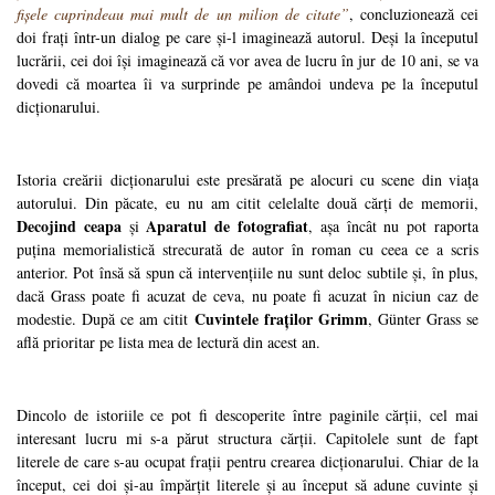
fișele cuprindeau mai mult de un milion de citate”
, concluzionează cei
doi frați într-un dialog pe care și-l imaginează autorul. Deși la începutul
lucrării, cei doi își imaginează că vor avea de lucru în jur de 10 ani, se va
dovedi că moartea îi va surprinde pe amândoi undeva pe la începutul
dicționarului.
Istoria creării dicționarului este presărată pe alocuri cu scene din viața
autorului. Din păcate, eu nu am citit celelalte două cărți de memorii,
Decojind ceapa
Aparatul de fotografiat
și
, așa încât nu pot raporta
puțina memorialistică strecurată de autor în roman cu ceea ce a scris
anterior. Pot însă să spun că intervențiile nu sunt deloc subtile și, în plus,
dacă Grass poate fi acuzat de ceva, nu poate fi acuzat în niciun caz de
Cuvintele fraților Grimm
modestie. După ce am citit
, Günter Grass se
află prioritar pe lista mea de lectură din acest an.
Dincolo de istoriile ce pot fi descoperite între paginile cărții, cel mai
interesant lucru mi s-a părut structura cărții. Capitolele sunt de fapt
literele de care s-au ocupat frații pentru crearea dicționarului. Chiar de la
început, cei doi și-au împărțit literele și au început să adune cuvinte și