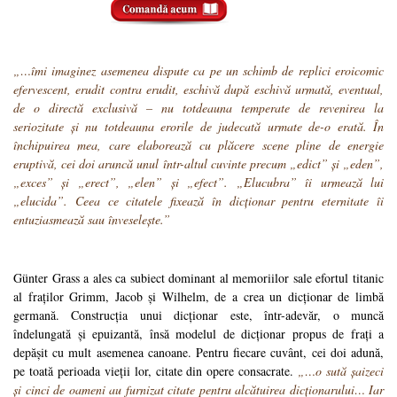
„…îmi imaginez asemenea dispute ca pe un schimb de replici eroicomic
efervescent, erudit contra erudit, eschivă după eschivă urmată, eventual,
de o directă exclusivă – nu totdeauna temperate de revenirea la
seriozitate și nu totdeauna erorile de judecată urmate de-o erată. În
închipuirea mea, care elaborează cu plăcere scene pline de energie
eruptivă, cei doi aruncă unul într-altul cuvinte precum „edict” și „eden”,
„exces” și „erect”, „elen” și „efect”. „Elucubra” îi urmează lui
„elucida”. Ceea ce citatele fixează în dicționar pentru eternitate îi
entuziasmează sau înveselește.”
Günter Grass a ales ca subiect dominant al memoriilor sale efortul titanic
al fraților Grimm, Jacob și Wilhelm, de a crea un dicționar de limbă
germană. Construcția unui dicționar este, într-adevăr, o muncă
îndelungată și epuizantă, însă modelul de dicționar propus de frați a
depășit cu mult asemenea canoane. Pentru fiecare cuvânt, cei doi adună,
pe toată perioada vieții lor, citate din opere consacrate.
„…o sută șaizeci
și cinci de oameni au furnizat citate pentru alcătuirea dicționarului… Iar