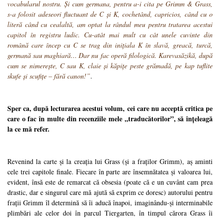
vocabularul nostru. Și cum germana, pentru a-i cita pe Grimm & Grass,
s-a folosit adeseori fluctuant de C și K, cochetând, capricios, când cu o
literă când cu cealaltă, am optat la rândul meu pentru tratarea acestui
capitol în registru ludic. Cu-atât mai mult cu cât unele cuvinte din
română care încep cu C se trag din inițiala K în slavă, greacă, turcă,
germană sau maghiară… Dar nu fac operă filologică. Karevasăzikă, după
cum se nimerește, C sau K, claie și kăpițe peste grămadă, pe kap tuflite
skufe și scufițe – fără canon!”
.
Sper ca, după lecturarea acestui volum, cei care nu acceptă critica pe
care o fac în multe din recenziile mele „traducătorilor”, să înțeleagă
la ce mă refer.
Revenind la carte și la creația lui Grass (și a fraților Grimm), aș aminti
cele trei capitole finale. Fiecare în parte are însemnătatea și valoarea lui,
evident, însă este de remarcat că obsesia (poate că e un cuvânt cam prea
drastic, dar e singurul care mă ajută să exprim ce doresc) autorului pentru
frații Grimm îl determină să îi aducă înapoi, imaginându-și interminabile
plimbări ale celor doi în parcul Tiergarten, în timpul cărora Grass îi