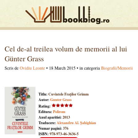
Cel de-al treilea volum de memorii al lui
Günter Grass
Scris de
Ovidiu Leonte
• 18 March 2015 • in categoria
Biografii/Memorii
Titlu:
Cuvintele Fraților Grimm
Autor:
Gunter Grass
Rating:
Editura:
Polirom
Anul aparitiei:
2013
Traducere:
Alexandru Al. Șahighian
Numar pagini:
376
ISBN:
978-973-46-3636-5