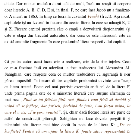
citate. Dar munca asiduă a durat atât de mult, încât au reușit să acopere
doar literele A, B, C, D, E și, în final, F, pe care însă Jacob nu a finalizat-
o. A murit în 1863, în timp ce lucra la cuvântul
Frucht
(fruct). Așa încât,
capitolele își au izvorul în fiecare din aceste litere, la care se adaugă K, U
și Z. Fiecare capitol prezintă câte o etapă a dezvoltării dicționarului (și
câte o etapă din trecutul autorului), dar ceea ce este interesant este că
există anumite fragmente în care predomină litera respectivului capitol.
Că pentru autor, acest lucru este o realizare, este de la sine înțeles. Ceea
ce m-a fascinat însă cu adevărat, a fost traducerea lui Alexandru Al.
Sahighian, care reușește ceea ce multor traducători cu siguranță li s-ar
părea imposibil: în fiecare dintre capitole predomină cuvinte care încep
cu litera tratată. Poate cel mai potrivit exemplu ar fi cel de la litera F,
unde prima pagină este de o măiestrie literară care susține afirmația de
mai sus:
„Pilat se tot frăsiua fără rost, fiindu-i cam frică să decidă și
vrând să se fofileze, dar fariseii, fierbând de furie, i-au forțat mâna, la
care el a zis: „Fie pe-a voastră”
. Și, chiar dacă fiecare literă are parte de
astfel de construcții pitorești, Sahighian nu face dovada pregătirii și
talentului său literar mai bine decât în nota de la litera K:
„De ce
konflicte? Pentru că am ajuns la litera K, foarte sărac reprezentată în