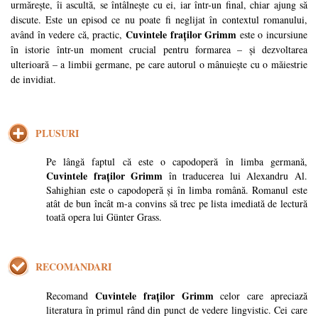
urmărește, îi ascultă, se întâlnește cu ei, iar într-un final, chiar ajung să
discute. Este un episod ce nu poate fi neglijat în contextul romanului,
Cuvintele fraților Grimm
având în vedere că, practic,
este o incursiune
în istorie într-un moment crucial pentru formarea – și dezvoltarea
ulterioară – a limbii germane, pe care autorul o mânuiește cu o măiestrie
de invidiat.
PLUSURI
Pe lângă faptul că este o capodoperă în limba germană,
Cuvintele fraților Grimm
în traducerea lui Alexandru Al.
Sahighian este o capodoperă și în limba română. Romanul este
atât de bun încât m-a convins să trec pe lista imediată de lectură
toată opera lui Günter Grass.
RECOMANDARI
Cuvintele fraților Grimm
Recomand
celor care apreciază
literatura în primul rând din punct de vedere lingvistic. Cei care